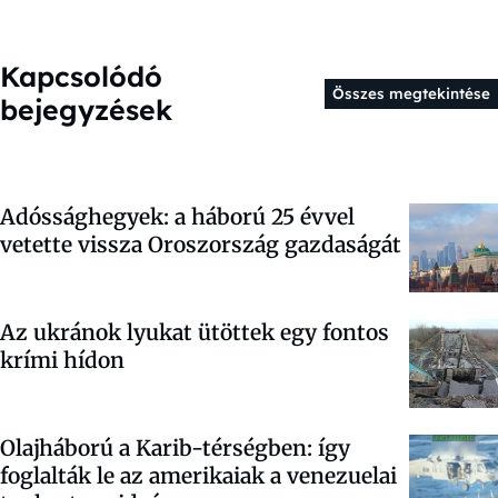
Kapcsolódó
Összes megtekintése
bejegyzések
Adóssághegyek: a háború 25 évvel
vetette vissza Oroszország gazdaságát
Az ukránok lyukat ütöttek egy fontos
krími hídon
Olajháború a Karib-térségben: így
foglalták le az amerikaiak a venezuelai