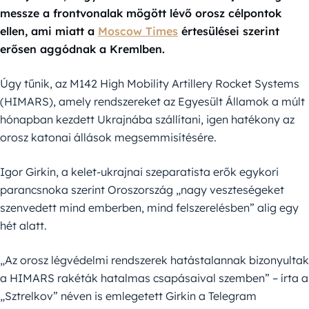
messze a frontvonalak mögött lévő orosz célpontok
ellen, ami miatt a
Moscow Times
értesülései szerint
erősen aggódnak a Kremlben.
Úgy tűnik, az M142 High Mobility Artillery Rocket Systems
(HIMARS), amely rendszereket az Egyesült Államok a múlt
hónapban kezdett Ukrajnába szállítani, igen hatékony az
orosz katonai állások megsemmisítésére.
Igor Girkin, a kelet-ukrajnai szeparatista erők egykori
parancsnoka szerint Oroszország „nagy veszteségeket
szenvedett mind emberben, mind felszerelésben” alig egy
hét alatt.
„Az orosz légvédelmi rendszerek hatástalannak bizonyultak
a HIMARS rakéták hatalmas csapásaival szemben” – írta a
„Sztrelkov” néven is emlegetett Girkin a Telegram