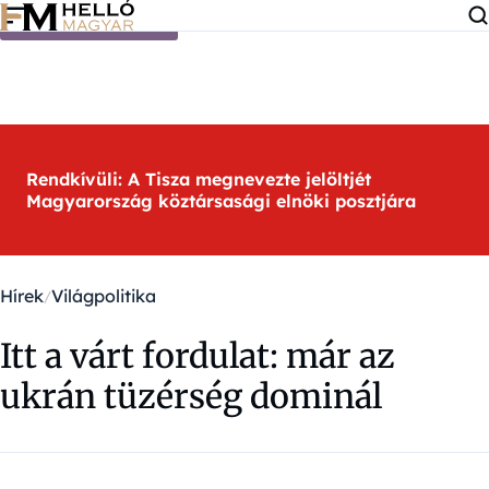
Ugrás a tartalomra
Rendkívüli: A Tisza megnevezte jelöltjét
Magyarország köztársasági elnöki posztjára
Hírek
Világpolitika
Itt a várt fordulat: már az
ukrán tüzérség dominál