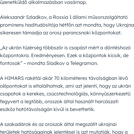
üzenetküldő alkalmazásban vasárnap.
Alekszandr Szladkov, a Rossia 1 állami műsorszolgáltató
prominens haditudósítója hétfőn azt mondta, hogy Ukrajna
sikeresen támadja az orosz parancsnoki központokat.
„Az ukrán tüzérség többször is csapást mért a döntéshozó
központokra. Eredményesen. Ezek a központok kicsik, de
fontosak” – mondta Sladkov a Telegramon.
A HIMARS rakétái akár 70 kilométeres távolságban lévő
célpontokat is eltalálhatnak, ami azt jelenti, hogy az ukrán
csapatok a kerekes, csúcstechnológiás, könnyűszerkezetű
fegyvert a legtöbb, oroszok által használt harcászati
eszköz hatótávolságán kívül is bevethetik.
A szakadárok és az oroszok által megszállt ukrajnai
területek hatóságainak jelentései is azt mutatják, hogy a