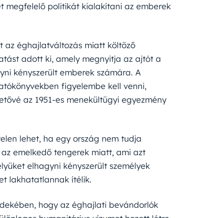
t megfelelő politikát kialakítani az emberek
az éghajlatváltozás miatt költöző
ást adott ki, amely megnyitja az ajtót a
gyni kényszerült emberek számára. A
atókönyvekben figyelembe kell venni,
ehetővé az 1951-es menekültügyi egyezmény
telen lehet, ha egy ország nem tudja
l az emelkedő tengerek miatt, ami azt
elyüket elhagyni kényszerült személyek
t lakhatatlannak ítélik.
rdekében, hogy az éghajlati bevándorlók