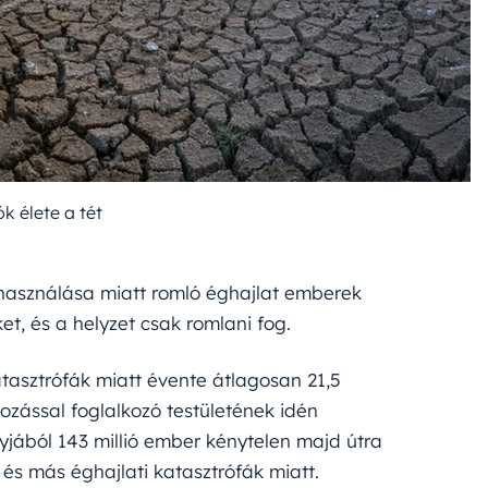
ók élete a tét
elhasználása miatt romló éghajlat emberek
ket, és a helyzet csak romlani fog.
tasztrófák miatt évente átlagosan 21,5
ltozással foglalkozó testületének idén
gyjából 143 millió ember kénytelen majd útra
 és más éghajlati katasztrófák miatt.