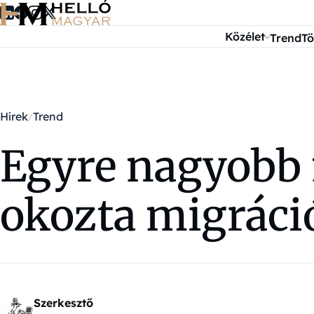
Ugrás a tartalomra
Közélet
Trend
Tö
Hírek
Trend
Egyre nagyobb 
okozta migráci
Szerkesztő