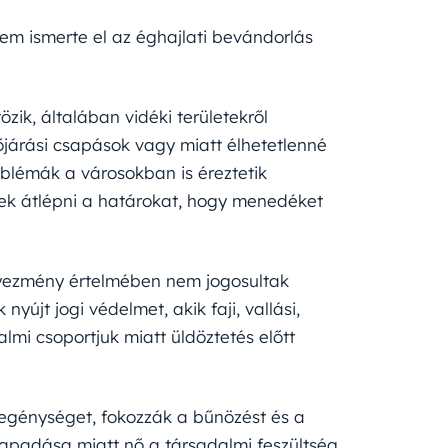
em ismerte el az éghajlati bevándorlás
özik, általában vidéki területekről
őjárási csapások vagy miatt élhetetlenné
oblémák a városokban is éreztetik
ek átlépni a határokat, hogy menedéket
yezmény értelmében nem jogosultak
újt jogi védelmet, akik faji, vallási,
lmi csoportjuk miatt üldöztetés előtt
zegénységet, fokozzák a bűnözést és a
ok apadása miatt nő a társadalmi feszültség