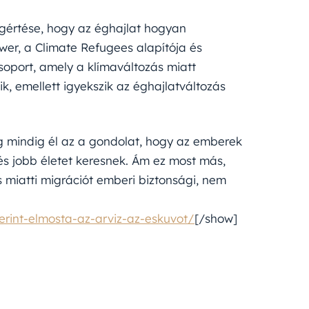
gértése, hogy az éghajlat hogyan
er, a Climate Refugees alapítója és
oport, amely a klímaváltozás miatt
k, emellett igyekszik az éghajlatváltozás
ég mindig él az a gondolat, hogy az emberek
és jobb életet keresnek. Ám ez most más,
s miatti migrációt emberi biztonsági, nem
erint-elmosta-az-arviz-az-eskuvot/
[/show]