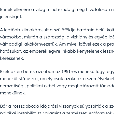
Ennek ellenére a világ mind ez idáig még hivatalosan n
jelenségét.
A legtöbb klímakárosult a szülőföldje határain belül költ
városokba, miután a szárazság, a vízhiány és egyéb id
vált addigi lakókörnyezetük. Ám mivel idővel ezek a pr
hatásukat, az emberek egyre inkább kénytelenek leszn
keressenek.
Ezek az emberek azonban az 1951-es menekültügyi eg
menekültstátuszra, amely csak azoknak a személyeknek ny
nemzetiségi, politikai okból vagy meghatározott társada
menekülnek.
Bár a rosszabbodó időjárási viszonyok súlyosbítják a s
politikai instabilitást, valamint a természeti erőforrás