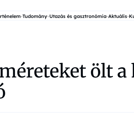
rténelem
Tudomány
Utazás és gasztronómia
Aktuális
K
méreteket ölt a
ó