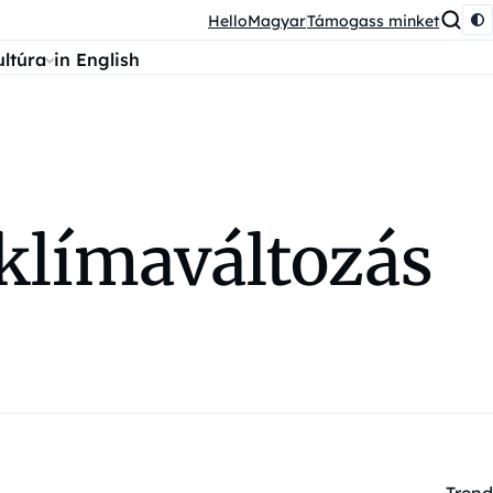
HelloMagyar
Támogass minket
ultúra
in English
 klímaváltozás