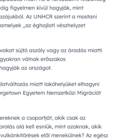
dig figyelmen kívül hagyják, mint
azájukból. Az UNHCR szerint a mostani
amelyek „az éghajlati vészhelyzet
vakat sújtó aszály vagy az áradás miatti
l gyakran válnak erőszakos
hagyják az országot.
atváltozás miatt lakóhelyüket elhagyni
eorgetown Egyetem Nemzetközi Migrációt
eknek a csoportját, akik csak az
olás alá kell esniük, mint azoknak, akik
 vulkánkitörések elől menekülnek? Az egész