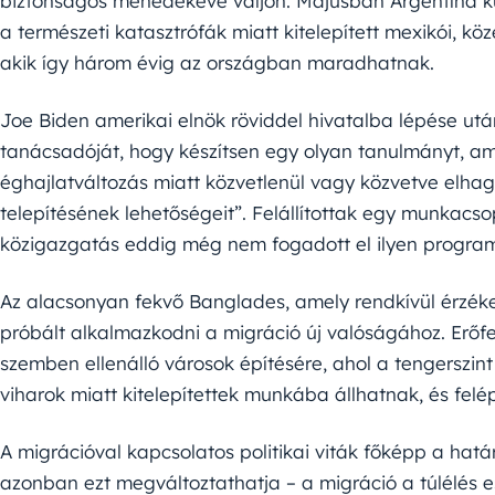
biztonságos menedékévé váljon. Májusban Argentína kü
a természeti katasztrófák miatt kitelepített mexikói, k
akik így három évig az országban maradhatnak.
Joe Biden amerikai elnök röviddel hivatalba lépése utá
tanácsadóját, hogy készítsen egy olyan tanulmányt, am
éghajlatváltozás miatt közvetlenül vagy közvetve elha
telepítésének lehetőségeit”. Felállítottak egy munkacs
közigazgatás eddig még nem fogadott el ilyen program
Az alacsonyan fekvő Banglades, amely rendkívül érzéke
próbált alkalmazkodni a migráció új valóságához. Erőfe
szemben ellenálló városok építésére, ahol a tengerszint 
viharok miatt kitelepítettek munkába állhatnak, és felép
A migrációval kapcsolatos politikai viták főképp a hatá
azonban ezt megváltoztathatja – a migráció a túlélés e