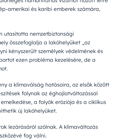
lönleges humanitárius vízumot hozott létre
özép-amerikai és karibi emberek számára,
n utasította nemzetbiztonsági
ely összefoglalja a lakóhelyüket „az
gyni kényszerült személyek védelmének és
oportot ezen probléma kezelésére, de a
ot.
ny a klímaválság hatásaira, az elsők között
szítések folynak az éghajlatváltozással
emelkedése, a folyók eróziója és a ciklikus
íthetik új lakóhelyüket.
rok lezárásáról szólnak. A klímaváltozás
szközévé fog válni.