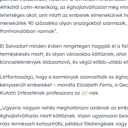
Afrikától Latin-Amerikáig, az éghajlatváltozást még min
lehetséges okot, ami miatt az emberek elmenekülnek h
menekültek 90 százaléka olyan országokból származik, 
frontvonalában vannak”.
El Salvadort minden évben rengetegen hagyják el a fal
terméskiesés miatt, és olyan városokba költöznek, aho
bűncselekmények áldozataivá, és végül előbb-utóbb el
Létfontosságú, hogy a kormányok azonosítsák az éghajl
kényszerült embereket – mondta Elizabeth Ferris, a G
Kutató Intézetének professzora az
AP
-nek.
„Ugyanis nagyon nehéz meghatározni azoknak az ember
éghajlatváltozás miatt költöznek. Vajon ugyanazon besor
más természeti katasztrófa, például földrengések vagy