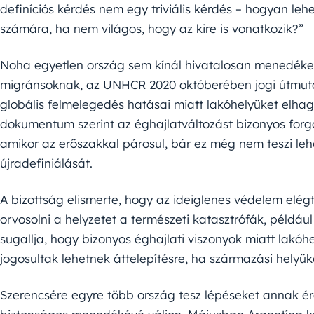
definíciós kérdés nem egy triviális kérdés – hogyan lehe
számára, ha nem világos, hogy az kire is vonatkozik?”
Noha egyetlen ország sem kínál hivatalosan menedéket 
migránsoknak, az UNHCR 2020 októberében jogi útmutat
globális felmelegedés hatásai miatt lakóhelyüket elha
dokumentum szerint az éghajlatváltozást bizonyos forg
amikor az erőszakkal párosul, bár ez még nem teszi l
újradefiniálását.
A bizottság elismerte, hogy az ideiglenes védelem elég
orvosolni a helyzetet a természeti katasztrófák, példáu
sugallja, hogy bizonyos éghajlati viszonyok miatt lakóh
jogosultak lehetnek áttelepítésre, ha származási helyüke
Szerencsére egyre több ország tesz lépéseket annak é