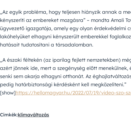
„Az egyik probléma, hogy teljesen hiányzik annak a me
kényszeríti az embereket mozgásra” – mondta Amali Tow
ügyvezető igazgatója, amely egy olyan érdekvédelmi cs
lakóhelyüket elhagyni kényszerült emberekkel foglalkozi
hatásait tudatosítani a társadalomban.
„A északi féltekén (az iparilag fejlett nemzetekben) m
azért jönnek ide, mert a szegénység előtt menekülnek, 
senki sem akarja elhagyni otthonát. Az éghajlatváltozá
pedig határbiztonsági kérdésként kell megközelíteni.”
[show]
https://hellomagyar.hu/2022/07/19/video-szo-sz
Címkék:
klímaváltozás