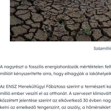
Százmilli
A nagyrészt a fosszilis energiahordozók mértéktelen f
millióit kényszerítette arra, hogy elhagyják a lakóhelyei
Az ENSZ Menekültügyi Főbiztosa szerint a természeti ka
millió ember veszíti el az otthonát. A szervezet klímavá
közzétett jelentése szerint az elkövetkező 30 évben na
kelni az emelkedő tengerszint, az aszály, a hőmérséklet