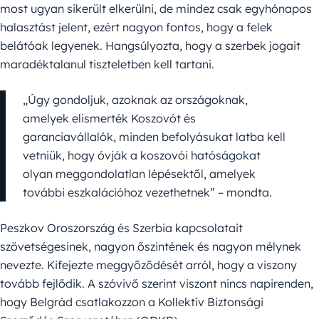
most ugyan sikerült elkerülni, de mindez csak egyhónapos
halasztást jelent, ezért nagyon fontos, hogy a felek
belátóak legyenek. Hangsúlyozta, hogy a szerbek jogait
maradéktalanul tiszteletben kell tartani.
„Úgy gondoljuk, azoknak az országoknak,
amelyek elismerték Koszovót és
garanciavállalók, minden befolyásukat latba kell
vetniük, hogy óvják a koszovói hatóságokat
olyan meggondolatlan lépésektől, amelyek
további eszkalációhoz vezethetnek” – mondta.
Peszkov Oroszország és Szerbia kapcsolatait
szövetségesinek, nagyon őszintének és nagyon mélynek
nevezte. Kifejezte meggyőződését arról, hogy a viszony
tovább fejlődik. A szóvivő szerint viszont nincs napirenden,
hogy Belgrád csatlakozzon a Kollektív Biztonsági