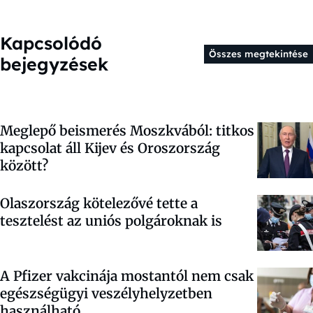
Kapcsolódó
Összes megtekintése
bejegyzések
Meglepő beismerés Moszkvából: titkos
kapcsolat áll Kijev és Oroszország
között?
Olaszország kötelezővé tette a
tesztelést az uniós polgároknak is
A Pfizer vakcinája mostantól nem csak
egészségügyi veszélyhelyzetben
használható