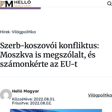
Ugrás a tartalomra
Hírek
Világpolitika
Szerb-koszovói konfliktus:
Moszkva is megszólalt, és
számonkérte az EU-t
Helló Magyar
Világpolitika
Kategóriák:
Közzétéve:
2022.08.01.
Frissítve:
2022.08.02.