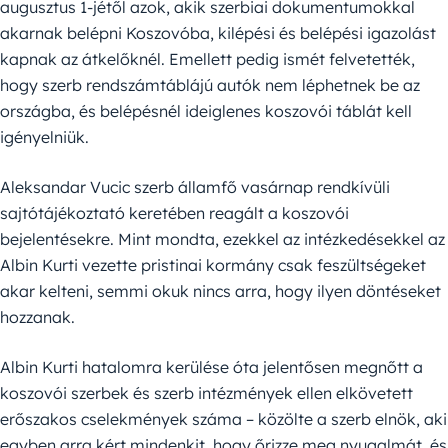
augusztus 1-jétől azok, akik szerbiai dokumentumokkal
akarnak belépni Koszovóba, kilépési és belépési igazolást
kapnak az átkelőknél. Emellett pedig ismét felvetették,
hogy szerb rendszámtáblájú autók nem léphetnek be az
országba, és belépésnél ideiglenes koszovói táblát kell
igényelniük.
Aleksandar Vucic szerb államfő vasárnap rendkívüli
sajtótájékoztató keretében reagált a koszovói
bejelentésekre. Mint mondta, ezekkel az intézkedésekkel az
Albin Kurti vezette pristinai kormány csak feszültségeket
akar kelteni, semmi okuk nincs arra, hogy ilyen döntéseket
hozzanak.
Albin Kurti hatalomra kerülése óta jelentősen megnőtt a
koszovói szerbek és szerb intézmények ellen elkövetett
erőszakos cselekmények száma – közölte a szerb elnök, aki
egyben arra kért mindenkit, hogy őrizze meg nyugalmát, és