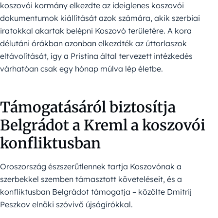
koszovói kormány elkezdte az ideiglenes koszovói
dokumentumok kiállítását azok számára, akik szerbiai
iratokkal akartak belépni Koszovó területére. A kora
délutáni órákban azonban elkezdték az úttorlaszok
eltávolítását, így a Pristina által tervezett intézkedés
várhatóan csak egy hónap múlva lép életbe.
Támogatásáról biztosítja
Belgrádot a Kreml a koszovói
konfliktusban
Oroszország észszerűtlennek tartja Koszovónak a
szerbekkel szemben támasztott követeléseit, és a
konfliktusban Belgrádot támogatja – közölte Dmitrij
Peszkov elnöki szóvivő újságírókkal.