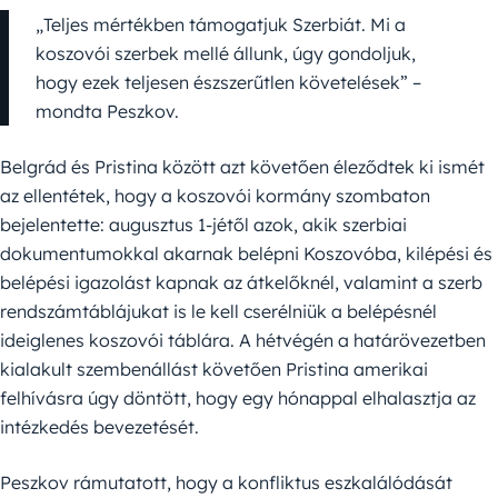
„Teljes mértékben támogatjuk Szerbiát. Mi a
koszovói szerbek mellé állunk, úgy gondoljuk,
hogy ezek teljesen észszerűtlen követelések” –
mondta Peszkov.
Belgrád és Pristina között azt követően éleződtek ki ismét
az ellentétek, hogy a koszovói kormány szombaton
bejelentette: augusztus 1-jétől azok, akik szerbiai
dokumentumokkal akarnak belépni Koszovóba, kilépési és
belépési igazolást kapnak az átkelőknél, valamint a szerb
rendszámtáblájukat is le kell cserélniük a belépésnél
ideiglenes koszovói táblára. A hétvégén a határövezetben
kialakult szembenállást követően Pristina amerikai
felhívásra úgy döntött, hogy egy hónappal elhalasztja az
intézkedés bevezetését.
Peszkov rámutatott, hogy a konfliktus eszkalálódását