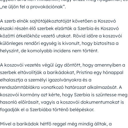
„ne üljön fel a provokációnak”.
A szerb elnök sajtótájékoztatóját követően a Koszovó
északi részén élő szerbek elzárták a Szerbia és Koszovó
közötti átkelőkhöz vezető utakat. Rövid időre a koszovói
különleges rendőri egység is kivonult, hogy biztosítsa a
helyszínt, de komolyabb incidens nem történt.
A koszovói vezetés végül úgy döntött, hogy amennyiben a
szerbek eltávolítják a barikádokat, Pristina egy hónappal
elhalasztja a személyi igazolványokra és a
rendszámtáblákra vonatkozó határozat alkalmazását. A
koszovói kormány azt kérte, hogy Szerbia is szüntesse meg
hasonló előírásait, vagyis a koszovói dokumentumokat is
fogadják el a Szerbiába történő belépéskor.
Mivel a barikádok hétfő reggel még mindig álltak, a