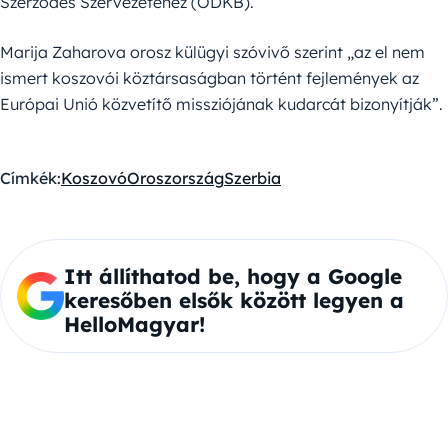
Szerződés Szervezetéhez (ODKB).
Marija Zaharova orosz külügyi szóvivő szerint „az el nem
ismert koszovói köztársaságban történt fejlemények az
Európai Unió közvetítő missziójának kudarcát bizonyítják”.
Címkék:
Koszovó
Oroszország
Szerbia
Itt állíthatod be, hogy a Google
keresőben elsők között legyen a
HelloMagyar!