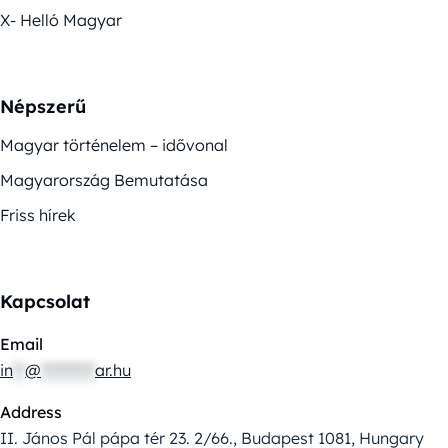
X- Helló Magyar
Népszerű
Magyar történelem – idővonal
Magyarország Bemutatása
Friss hírek
Kapcsolat
Email
in
**
@
*********
ar.hu
Address
II. János Pál pápa tér 23. 2/66., Budapest 1081, Hungary