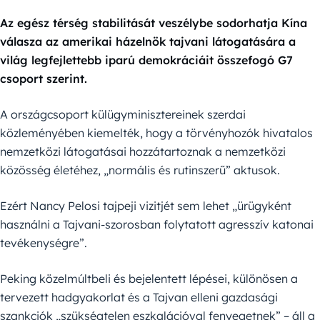
Az egész térség stabilitását veszélybe sodorhatja Kína
válasza az amerikai házelnök tajvani látogatására a
világ legfejlettebb iparú demokráciáit összefogó G7
csoport szerint.
A országcsoport külügyminisztereinek szerdai
közleményében kiemelték, hogy a törvényhozók hivatalos
nemzetközi látogatásai hozzátartoznak a nemzetközi
közösség életéhez, „normális és rutinszerű” aktusok.
Ezért Nancy Pelosi tajpeji vizitjét sem lehet „ürügyként
használni a Tajvani-szorosban folytatott agresszív katonai
tevékenységre”.
Peking közelmúltbeli és bejelentett lépései, különösen a
tervezett hadgyakorlat és a Tajvan elleni gazdasági
szankciók „szükségtelen eszkalációval fenyegetnek” – áll a