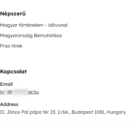
Népszerű
Magyar történelem – idővonal
Magyarország Bemutatása
Friss hírek
Kapcsolat
Email
in
**
@
*********
ar.hu
Address
II. János Pál pápa tér 23. 2/66., Budapest 1081, Hungary