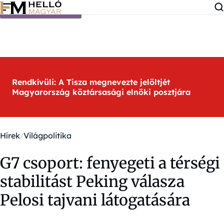
Ugrás a tartalomra
Rendkívüli: A Tisza megnevezte jelöltjét
Magyarország köztársasági elnöki posztjára
Hírek
Világpolitika
G7 csoport: fenyegeti a térségi
stabilitást Peking válasza
Pelosi tajvani látogatására