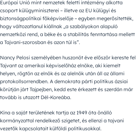
Európai Unió mint nemzetek feletti intézmény alkotta
csoport külügyminiszterei – illetve az EU külügyi és
biztonságpolitikai főképviselője – egyben megerősítették,
hogy változatlanul kiállnak „a szabályokon alapuló
nemzetközi rend, a béke és a stabilitás fenntartása mellett
a Tajvani-szorosban és azon túl is”.
Nancy Pelosi személyében huszonöt éve először kereste fel
Tajvant az amerikai képviselőház elnöke, aki kiemelt
helyen, rögtön az elnök és az alelnök után áll az állami
protokollsorrendben. A demokrata párti politikus ázsiai
körútján járt Tajpejben, kedd este érkezett és szerdán már
tovább is utazott Dél-Koreába.
Kína a saját területének tartja az 1949 óta önálló
kormányzattal rendelkező szigetet, és ellenzi a tajvani
vezetők kapcsolatait külföldi politikusokkal.