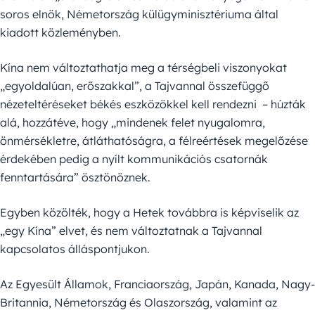
soros elnök, Németország külügyminisztériuma által
kiadott közleményben.
Kína nem változtathatja meg a térségbeli viszonyokat
„egyoldalúan, erőszakkal”, a Tajvannal összefüggő
nézeteltéréseket békés eszközökkel kell rendezni – húzták
alá, hozzátéve, hogy „mindenek felet nyugalomra,
önmérsékletre, átláthatóságra, a félreértések megelőzése
érdekében pedig a nyílt kommunikációs csatornák
fenntartására” ösztönöznek.
Egyben közölték, hogy a Hetek továbbra is képviselik az
„egy Kína” elvet, és nem változtatnak a Tajvannal
kapcsolatos álláspontjukon.
Az Egyesült Államok, Franciaország, Japán, Kanada, Nagy-
Britannia, Németország és Olaszország, valamint az