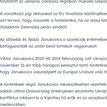
folytatott az ukrajnai Donbasz régióban működő szepar
A vonatkozó jogi aktusokat az EU hivatalos közlönyében
azt tervezi, hogy visszatér a hatalomba, ha az orosz 
Volodomir Zelenszkij ukrán elnököt.
Az idősebb és ifjabb Janukovics a szankciók értelmébe
befagyasztják az unión belül birtokolt vagyonukat.
Viktor Janukovics 2010-től 2014 februárjáig volt Ukrajna
november 21-én több hónapon keresztül tartó tüntetése
hogy Janukovics visszalépett az Európai Unióval való tá
A tüntetések végül Janukovics menesztéséhez vezette
sokkal utána Oroszország önkényesen elcsatolta Ukrajn
konfliktus robbant ki a Kijevhez hű erők és az oroszba
medencében.