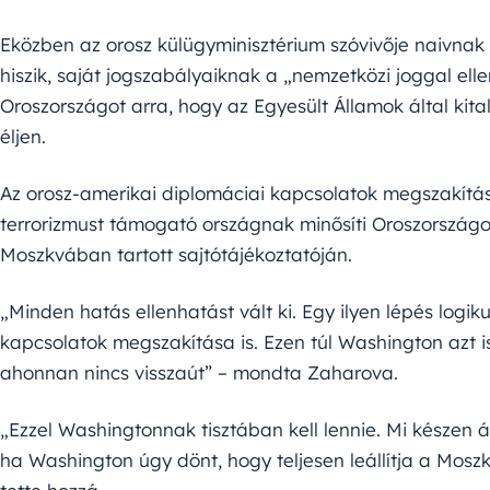
Eközben az orosz külügyminisztérium szóvivője naivnak 
hiszik, saját jogszabályaiknak a „nemzetközi joggal ell
Oroszországot arra, hogy az Egyesült Államok által kita
éljen.
Az orosz-amerikai diplomáciai kapcsolatok megszakítás
terrorizmust támogató országnak minősíti Oroszországot,
Moszkvában tartott sajtótájékoztatóján.
„Minden hatás ellenhatást vált ki. Egy ilyen lépés logi
kapcsolatok megszakítása is. Ezen túl Washington azt is
ahonnan nincs visszaút” – mondta Zaharova.
„Ezzel Washingtonnak tisztában kell lennie. Mi készen á
ha Washington úgy dönt, hogy teljesen leállítja a Moszk