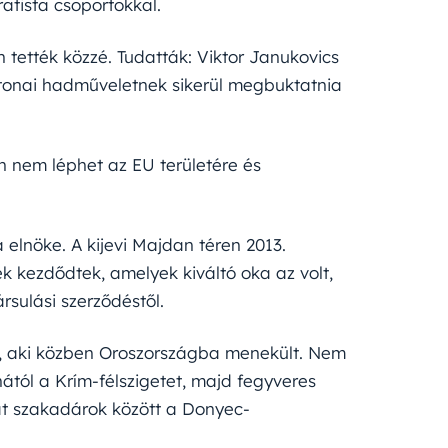
atista csoportokkal.
 tették közzé. Tudatták: Viktor Janukovics
katonai hadműveletnek sikerül megbuktatnia
n nem léphet az EU területére és
 elnöke. A kijevi Majdan téren 2013.
k kezdődtek, amelyek kiváltó oka az volt,
rsulási szerződéstől.
k, aki közben Oroszországba menekült. Nem
ától a Krím-félszigetet, majd fegyveres
rát szakadárok között a Donyec-