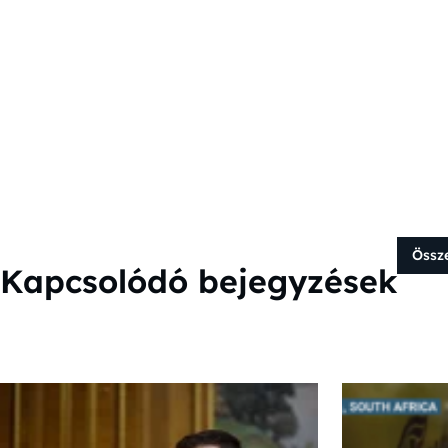
Össz
Kapcsolódó bejegyzések