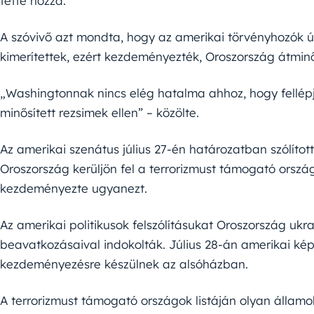
tette hozzá.
A szóvivő azt mondta, hogy az amerikai törvényhozók ú
kimerítettek, ezért kezdeményezték, Oroszország átmin
„Washingtonnak nincs elég hatalma ahhoz, hogy fellépj
minősített rezsimek ellen” – közölte.
Az amerikai szenátus július 27-én határozatban szólítot
Oroszország kerüljön fel a terrorizmust támogató ország
kezdeményezte ugyanezt.
Az amerikai politikusok felszólításukat Oroszország ukrajn
beavatkozásaival indokolták. Július 28-án amerikai képv
kezdeményezésre készülnek az alsóházban.
A terrorizmust támogató országok listáján olyan állam