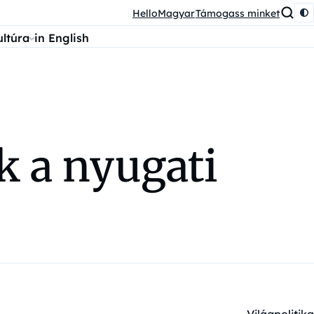
HelloMagyar
Támogass minket
ultúra
in English
ék a nyugati