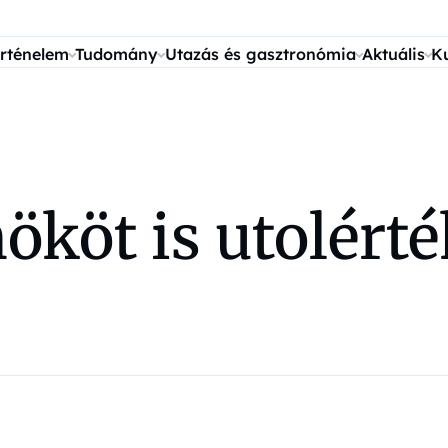
rténelem
Tudomány
Utazás és gasztronómia
Aktuális
K
nököt is utolért