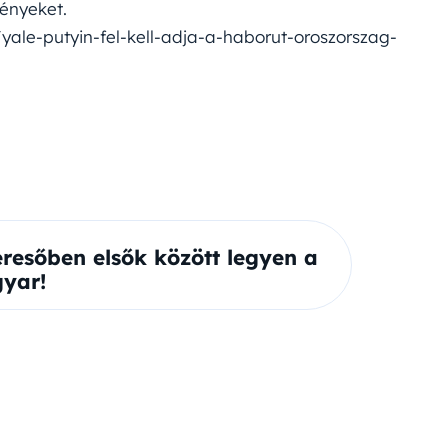
ényeket.
ale-putyin-fel-kell-adja-a-haborut-oroszorszag-
eresőben elsők között legyen a
yar!