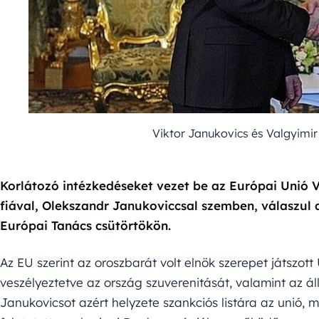
Viktor Janukovics és Valgyimir
Korlátozó intézkedéseket vezet be az Európai Unió V
fiával, Olekszandr Janukoviccsal szemben, válaszul 
Európai Tanács csütörtökön.
Az EU szerint az oroszbarát volt elnök szerepet játszot
veszélyeztetve az ország szuverenitását, valamint az ál
Janukovicsot azért helyzete szankciós listára az unió, m