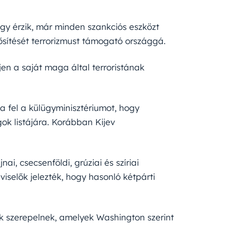
gy érzik, már minden szankciós eszközt
ősítését terrorizmust támogató országgá.
en a saját maga által terroristának
ta fel a külügyminisztériumot, hogy
ok listájára. Korábban Kijev
ai, csecsenföldi, grúziai és szíriai
iselők jelezték, hogy hasonló kétpárti
ok szerepelnek, amelyek Washington szerint