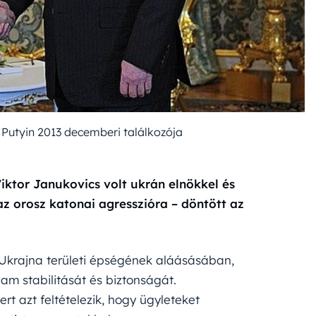
 Putyin 2013 decemberi találkozója
iktor Janukovics volt ukrán elnökkel és
az orosz katonai agresszióra – döntött az
t Ukrajna területi épségének aláásásában,
lam stabilitását és biztonságát.
ert azt feltételezik, hogy ügyleteket