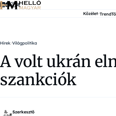
Ugrás a tartalomra
Közélet
Trend
Tö
Hírek
Világpolitika
A volt ukrán el
szankciók
Szerkesztő