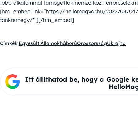
több alkalommal támogattak nemzetközi terrorcselekm
[hm_embed link=”https://hellomagyar.hu/2022/08/04/y
tonkremegy/” ][/hm_embed]
Címkék:
Egyesült Államok
háború
Oroszország
Ukrajna
Itt állíthatod be, hogy a Google k
HelloMag