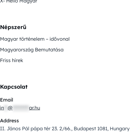
X- Helló Magyar
Népszerű
Magyar történelem – idővonal
Magyarország Bemutatása
Friss hírek
Kapcsolat
Email
in
**
@
*********
ar.hu
Address
II. János Pál pápa tér 23. 2/66., Budapest 1081, Hungary