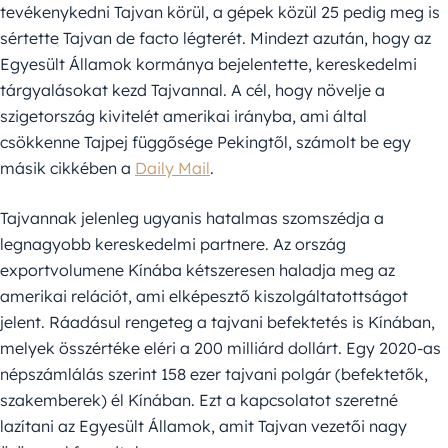
tevékenykedni Tajvan körül, a gépek közül 25 pedig meg is
sértette Tajvan de facto légterét. Mindezt azután, hogy az
Egyesült Államok kormánya bejelentette, kereskedelmi
tárgyalásokat kezd Tajvannal. A cél, hogy növelje a
szigetország kivitelét amerikai irányba, ami által
csökkenne Tajpej függősége Pekingtől, számolt be egy
másik cikkében a
Daily Mail
.
Tajvannak jelenleg ugyanis hatalmas szomszédja a
legnagyobb kereskedelmi partnere. Az ország
exportvolumene Kínába kétszeresen haladja meg az
amerikai relációt, ami elképesztő kiszolgáltatottságot
jelent. Ráadásul rengeteg a tajvani befektetés is Kínában,
melyek összértéke eléri a 200 milliárd dollárt. Egy 2020-as
népszámlálás szerint 158 ezer tajvani polgár (befektetők,
szakemberek) él Kínában. Ezt a kapcsolatot szeretné
lazítani az Egyesült Államok, amit Tajvan vezetői nagy