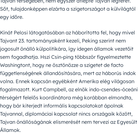
Tajvan térségében, nem egyszer átlépte Tajvan légterét.
Sőt, tulajdonképpen elzárta a szigetországot a külvilágtól
egy időre.
Kínát Pelosi látogatásában az háborította fel, hogy mivel
Tajvant 23. tartományaként kezeli, Peking szerint nem
jogosult önálló külpolitikára, így idegen államok vezetőit
sem fogadhatja. Hszi Csin-ping többször figyelmeztette
Washingtont, hogy ne ösztönözze a szigetet de facto
függetlenségének állandósítására, mert az háborús indok
volna. Ennek kapcsán egyébként Amerika elég világosan
fogalmazott. Kurt Campbell, az elnök indo-csendes-óceáni
térségért felelős koordinátora még korábban elmondta,
hogy bár kiterjedt informális kapcsolatokat ápolnak
Tajvannal, diplomáciai kapcsolat nincs országaik között,
Tajvan önállóságának elismerését nem tervezi az Egyesült
Államok.