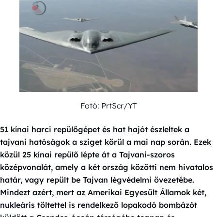
Fotó: PrtScr/YT
51 kínai harci repülőgépet és hat hajót észleltek a
tajvani hatóságok a sziget körül a mai nap során. Ezek
közül 25 kínai repülő lépte át a Tajvani-szoros
középvonalát, amely a két ország közötti nem hivatalos
határ, vagy repült be Tajvan légvédelmi övezetébe.
Mindezt azért, mert az Amerikai Egyesült Államok két,
nukleáris töltettel is rendelkező lopakodó bombázót