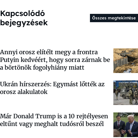
Kapcsolódó
Összes megtekintése
bejegyzések
Annyi orosz elítélt megy a frontra
Putyin kedvéért, hogy sorra zárnak be
a börtönök fogolyhiány miatt
Ukrán hírszerzés: Egymást lőtték az
orosz alakulatok
Már Donald Trump is a 10 rejtélyesen
eltűnt vagy meghalt tudósról beszél