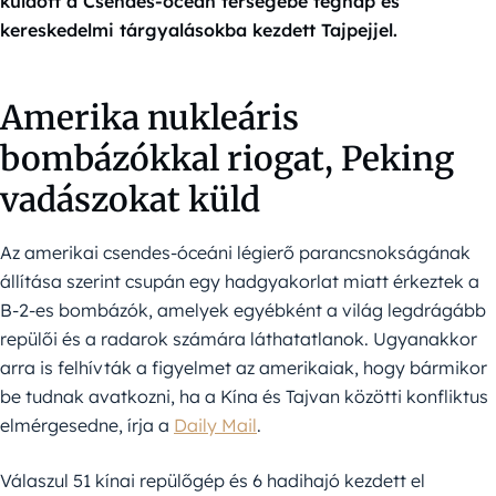
küldött a Csendes-óceán térségébe tegnap és
kereskedelmi tárgyalásokba kezdett Tajpejjel.
Amerika nukleáris
bombázókkal riogat, Peking
vadászokat küld
Az amerikai csendes-óceáni légierő parancsnokságának
állítása szerint csupán egy hadgyakorlat miatt érkeztek a
B-2-es bombázók, amelyek egyébként a világ legdrágább
repülői és a radarok számára láthatatlanok. Ugyanakkor
arra is felhívták a figyelmet az amerikaiak, hogy bármikor
be tudnak avatkozni, ha a Kína és Tajvan közötti konfliktus
elmérgesedne, írja a
Daily Mail
.
Válaszul 51 kínai repülőgép és 6 hadihajó kezdett el