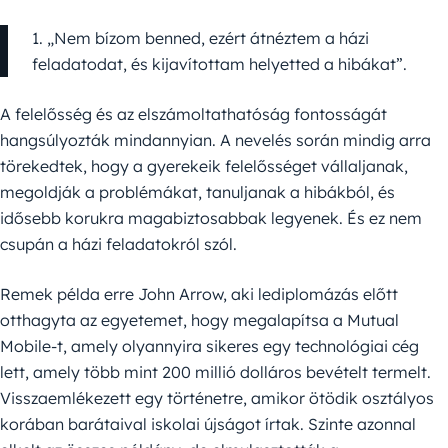
1. „Nem bízom benned, ezért átnéztem a házi
feladatodat, és kijavítottam helyetted a hibákat”.
A felelősség és az elszámoltathatóság fontosságát
hangsúlyozták mindannyian. A nevelés során mindig arra
törekedtek, hogy a gyerekeik felelősséget vállaljanak,
megoldják a problémákat, tanuljanak a hibákból, és
idősebb korukra magabiztosabbak legyenek. És ez nem
csupán a házi feladatokról szól.
Remek példa erre John Arrow, aki lediplomázás előtt
otthagyta az egyetemet, hogy megalapítsa a Mutual
Mobile-t, amely olyannyira sikeres egy technológiai cég
lett, amely több mint 200 millió dolláros bevételt termelt.
Visszaemlékezett egy történetre, amikor ötödik osztályos
korában barátaival iskolai újságot írtak. Szinte azonnal