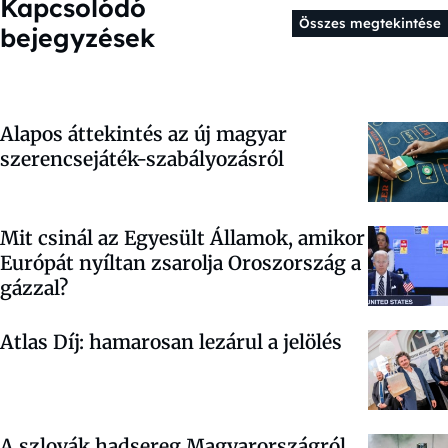
Kapcsolódó
Összes megtekintése
bejegyzések
Alapos áttekintés az új magyar
szerencsejáték-szabályozásról
Mit csinál az Egyesült Államok, amikor
Európát nyíltan zsarolja Oroszország a
gázzal?
Atlas Díj: hamarosan lezárul a jelölés
A szlovák hadsereg Magyarországról