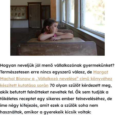
Hogyan neveljük jól menő vállalkozónak gyermekünket?
Természetesen erre nincs egyszerű válasz, de
Margot
Machol Bisnow a „Vállalkozó nevelése” című könyvéhez
készített kutatása során
70 olyan szülőt kérdezett meg,
akik befutott felnőtteket neveltek fel. Ők sem tudják a
tökéletes receptet egy sikeres ember felneveléséhez, de
íme négy kifejezés, amit ezek a szülők soha nem
használtak, amikor a gyerekeik kicsik voltak: