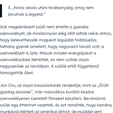
3. „Nincs iskola utáni tevékenység, amíg nem
javulnak a jegyeid.”
Sok megkérdezett szülő nem értette a gyereke
szenvedélyét, de mindannyian elég időt adtak nekik ahhoz,
hogy belevethessék magukat legújabb hobbijukba.
Néhány gyerek amellett, hogy nagyszerű tanuló volt, a
szenvedélyét is űzte. Mások minden energiájukat a
szenvedélyükbe fektették, és nem voltak olyan
nagyszerűek az iskolában. A szülők ettől függetlenül
támogatták őket.
Jon Chu, az olyan kasszasikerek rendezője, mint az „Őrült
gazdag ázsiaiak”, már másodikos korától kezdve
szenvedélyesen szeretett filmeket készíteni. Bevándorló
szülei egy éttermet vezettek, és azt remélték, hogy kemény
munkával elérheti az amerikai álmot, de eszükbe sem