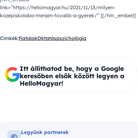
link=”https://hellomagyar.hu/2021/11/13/milyen-
kozepiskolaba-menjen-tovabb-a-gyerek/” ][/hm_embed]
Címkék:
fiatalok
Oktatás
pszichológia
Itt állíthatod be, hogy a Google
keresőben elsők között legyen a
HelloMagyar!
Legyünk partnerek