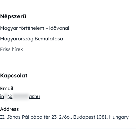
Népszerű
Magyar történelem – idővonal
Magyarország Bemutatása
Friss hírek
Kapcsolat
Email
in
**
@
*********
ar.hu
Address
II. János Pál pápa tér 23. 2/66., Budapest 1081, Hungary