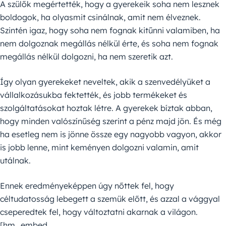
A szülők megértették, hogy a gyerekeik soha nem lesznek
boldogok, ha olyasmit csinálnak, amit nem élveznek.
Szintén igaz, hogy soha nem fognak kitűnni valamiben, ha
nem dolgoznak megállás nélkül érte, és soha nem fognak
megállás nélkül dolgozni, ha nem szeretik azt.
Így olyan gyerekeket neveltek, akik a szenvedélyüket a
vállalkozásukba fektették, és jobb termékeket és
szolgáltatásokat hoztak létre. A gyerekek bíztak abban,
hogy minden valószínűség szerint a pénz majd jön. És még
ha esetleg nem is jönne össze egy nagyobb vagyon, akkor
is jobb lenne, mint keményen dolgozni valamin, amit
utálnak.
Ennek eredményeképpen úgy nőttek fel, hogy
céltudatosság lebegett a szemük előtt, és azzal a vággyal
cseperedtek fel, hogy változtatni akarnak a világon.
[hm_embed