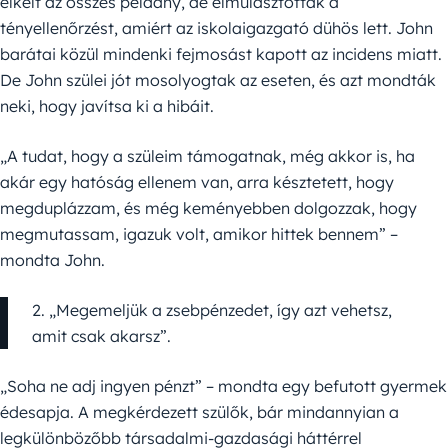
elkelt az összes példány, de elmulasztották a
tényellenőrzést, amiért az iskolaigazgató dühös lett. John
barátai közül mindenki fejmosást kapott az incidens miatt.
De John szülei jót mosolyogtak az eseten, és azt mondták
neki, hogy javítsa ki a hibáit.
„A tudat, hogy a szüleim támogatnak, még akkor is, ha
akár egy hatóság ellenem van, arra késztetett, hogy
megduplázzam, és még keményebben dolgozzak, hogy
megmutassam, igazuk volt, amikor hittek bennem” –
mondta John.
2. „Megemeljük a zsebpénzedet, így azt vehetsz,
amit csak akarsz”.
„Soha ne adj ingyen pénzt” – mondta egy befutott gyermek
édesapja. A megkérdezett szülők, bár mindannyian a
legkülönbözőbb társadalmi-gazdasági háttérrel