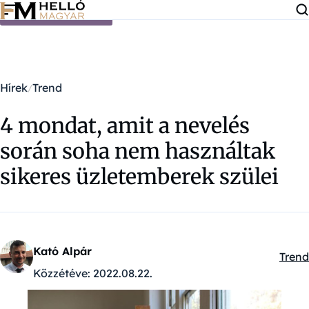
Ugrás a tartalomra
Hírek
Trend
4 mondat, amit a nevelés
során soha nem használtak
sikeres üzletemberek szülei
Kató Alpár
Trend
Kateg
Közzétéve:
2022.08.22.