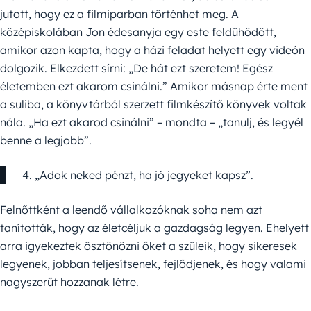
jutott, hogy ez a filmiparban történhet meg. A
középiskolában Jon édesanyja egy este feldühödött,
amikor azon kapta, hogy a házi feladat helyett egy videón
dolgozik. Elkezdett sírni: „De hát ezt szeretem! Egész
életemben ezt akarom csinálni.” Amikor másnap érte ment
a suliba, a könyvtárból szerzett filmkészítő könyvek voltak
nála. „Ha ezt akarod csinálni” – mondta – „tanulj, és legyél
benne a legjobb”.
4. „Adok neked pénzt, ha jó jegyeket kapsz”.
Felnőttként a leendő vállalkozóknak soha nem azt
tanították, hogy az életcéljuk a gazdagság legyen. Ehelyett
arra igyekeztek ösztönözni őket a szüleik, hogy sikeresek
legyenek, jobban teljesítsenek, fejlődjenek, és hogy valami
nagyszerűt hozzanak létre.