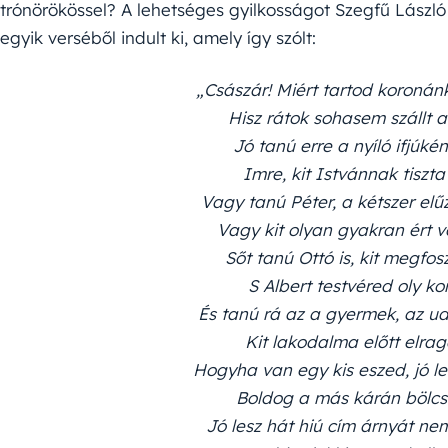
trónörökössel? A lehetséges gyilkosságot Szegfű László
egyik verséből indult ki, amely így szólt:
„Császár!
Miért
tartod
koronán
Hisz
rátok
sohasem
szállt
Jó
tanú
erre
a
nyíló
ifjúké
Imre,
kit
Istvánnak
tiszt
Vagy
tanú
Péter,
a
kétszer
elű
Vagy
kit
olyan
gyakran
ért
v
Sőt
tanú
Ottó
is,
kit
megfosz
S
Albert
testvéred
oly
ko
És
tanú
rá
az
a
gyermek,
az
u
Kit
lakodalma
előtt
elra
Hogyha
van
egy
kis
eszed,
jó
l
Boldog
a
más
kárán
bölc
Jó
lesz
hát
hiú
cím
árnyát
ne