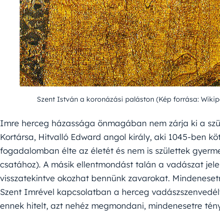
Szent István a koronázási paláston (Kép forrása: Wikip
Imre herceg házassága önmagában nem zárja ki a szü
Kortársa, Hitvalló Edward angol király, aki 1045-ben kö
fogadalomban élte az életét és nem is születtek gyermek
csatához). A másik ellentmondást talán a vadászat jele
visszatekintve okozhat bennünk zavarokat. Mindenesetre
Szent Imrével kapcsolatban a herceg vadászszenvedé
ennek hitelt, azt nehéz megmondani, mindenesetre tén