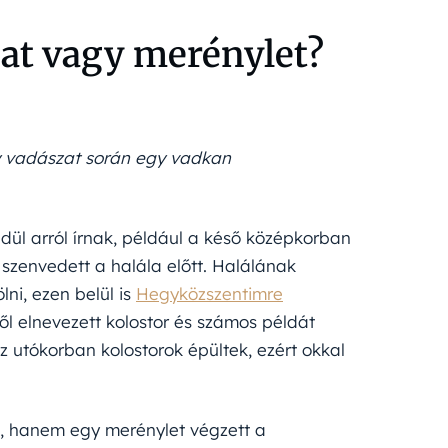
zat vagy merénylet?
egy vadászat során egy vadkan
dül arról írnak, például a késő középkorban
szenvedett a halála előtt. Halálának
lni, ezen belül is
Hegyközszentimre
ről elnevezett kolostor és számos példát
z utókorban kolostorok épültek, ezért okkal
, hanem egy merénylet végzett a