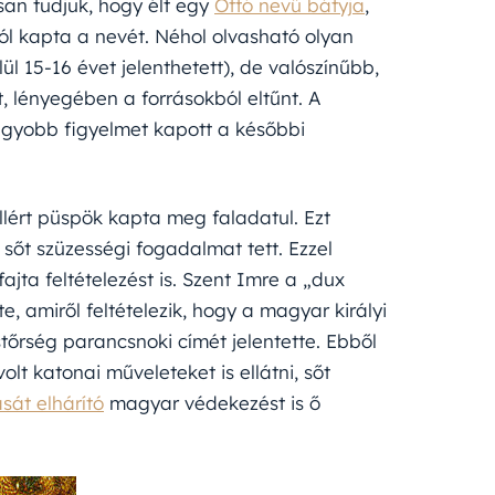
osan tudjuk, hogy élt egy
Ottó nevű bátyja
,
ól kapta a nevét. Néhol olvasható olyan
elül 15-16 évet jelenthetett), de valószínűbb,
 lényegében a forrásokból eltűnt. A
agyobb figyelmet kapott a későbbi
lért püspök kapta meg faladatul. Ezt
 sőt szüzességi fogadalmat tett. Ezzel
ta feltételezést is. Szent Imre a „dux
e, amiről feltételezik, hogy a magyar királyi
tőrség parancsnoki címét jelentette. Ebből
lt katonai műveleteket is ellátni, sőt
át elhárító
magyar védekezést is ő