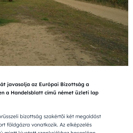
át javasolja az Európai Bizottság a
en a Handelsblatt című német üzleti lap
brüsszeli bizottság szakértői két megoldást
rt földgázra vonatkozik. Az elképzelés
rú miatt kivetett szankciókhoz hasonlóan