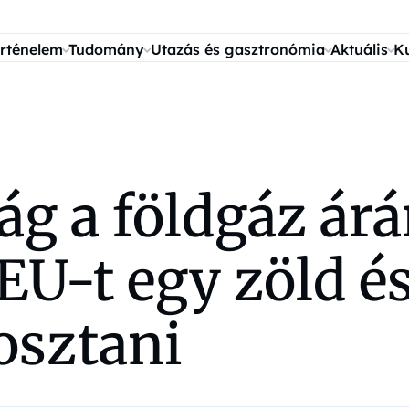
rténelem
Tudomány
Utazás és gasztronómia
Aktuális
K
ág a földgáz ár
 EU-t egy zöld é
osztani