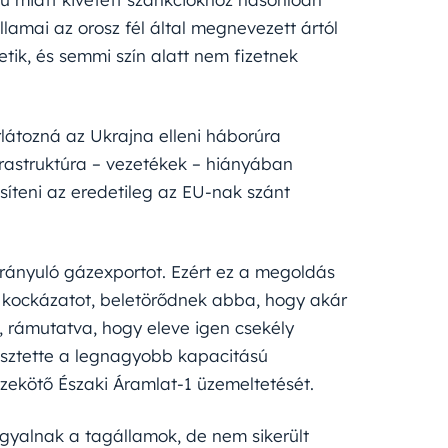
llamai az orosz fél által megnevezett ártól
etik, és semmi szín alatt nem fizetnek
látozná az Ukrajna elleni háborúra
frastruktúra – vezetékek – hiányában
teni az eredetileg az EU-nak szánt
irányuló gázexportot. Ezért ez a megoldás
a kockázatot, beletörődnek abba, hogy akár
t, rámutatva, hogy eleve igen csekély
esztette a legnagyobb kapacitású
zekötő Északi Áramlat-1 üzemeltetését.
rgyalnak a tagállamok, de nem sikerült