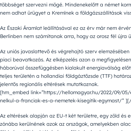
többséget szervezni mögé. Mindenekelőtt a német kor
nem adhat ürügyet a Kremlnek a földgázszállítások vis
Az Északi Áramlat leállításával ez az érv már nem érvén
Berlinben nem számítanak arra, hogy az orosz fél újra 
Az uniós javaslattevő és végrehajtó szerv elemzésében
piaci beavatkozás. Az elképzelés azon a megfigyelésen 
háborúval összefüggésben kialakult energiaválság elő
teljes területén a hollandiai földgáztőzsde (TTF) hatá
jelentős regionális eltérések mutatkoznak.
[hm_embed link=”https://hellomagyar.hu/2022/09/0
nelkul-a-franciak-es-a-nemetek-kisegitik-egymast/” 
Az eltérések alapján az EU-t két területre, egy zöld és 
zónába kerülnének azok az országok, amelyekben alac