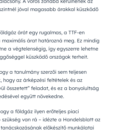
g alacsony. A vörös zónába kerülnének az
ó szintnél jóval magasabb árakkal küszködő
 földgáz árát egy rugalmas, a TTF-en
 maximális árat határozná meg. Ez mindig
ne a végtelenségig, így egyszerre lehetne
függőséggel küszködő országok terheit.
hogy a tanulmány szerzői sem teljesen
 hogy az árképzési feltételek és az
ül összetett” feladat, és ez a bonyolultság
edésével együtt növekedne.
hogy a földgáz ilyen erőteljes piaci
 szükség van rá – idézte a Handelsblatt az
i tanácskozásának előkészítő munkálatai