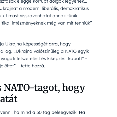
lasztások eléggé korrupt dolgok legyenek…
krajnát a modern, liberális, demokratikus
z út most visszavonhatatlannak tűnik.
olitikai intézményeknek még van mit tenniük”
gja Ukrajna képességét arra, hogy
ailag. „Ukrajna valószínűleg a NATO egyik
yugati felszerelést és kiképzést kapott” –
löltet” – tette hozzá.
es NATO-tagot, hogy
atát
elvenni, ha mind a 30 tag beleegyezik. Ha