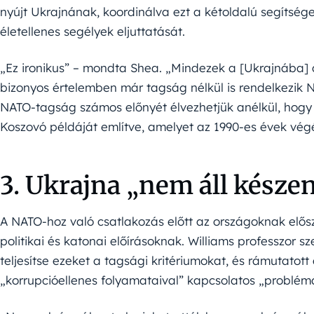
nyújt Ukrajnának, koordinálva ezt a kétoldalú segítség
életellenes segélyek eljuttatását.
„Ez ironikus” – mondta Shea. „Mindezek a [Ukrajnába] 
bizonyos értelemben már tagság nélkül is rendelkezik 
NATO-tagság számos előnyét élvezhetjük anélkül, hogy 
Koszovó példáját említve, amelyet az 1990-es évek vég
3. Ukrajna „nem áll kész
A NATO-hoz való csatlakozás előtt az országoknak elősz
politikai és katonai előírásoknak. Williams professzor 
teljesítse ezeket a tagsági kritériumokat, és rámutatot
„korrupcióellenes folyamataival” kapcsolatos „problém