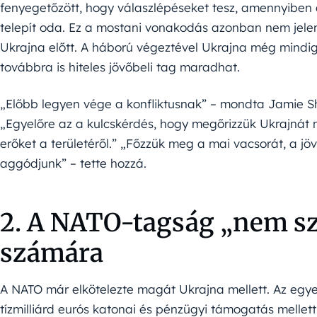
fenyegetőzött, hogy válaszlépéseket tesz, amennyiben 
telepít oda. Ez a mostani vonakodás azonban nem jelent
Ukrajna előtt. A háború végeztével Ukrajna még mindig
továbbra is hiteles jövőbeli tag maradhat.
„Előbb legyen vége a konfliktusnak” – mondta Jamie Sh
„Egyelőre az a kulcskérdés, hogy megőrizzük Ukrajnát 
erőket a területéről.” „Főzzük meg a mai vacsorát, a j
aggódjunk” – tette hozzá.
2. A NATO-tagság „nem s
számára
A NATO már elkötelezte magát Ukrajna mellett. Az egye
tízmilliárd eurós katonai és pénzügyi támogatás melle