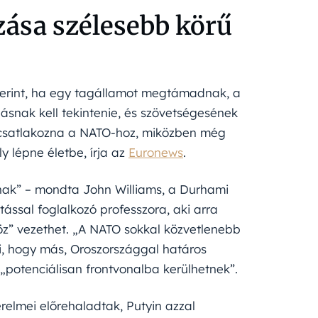
zása szélesebb körű
zerint, ha egy tagállamot megtámadnak, a
ásnak kell tekintenie, és szövetségesének
jna csatlakozna a NATO-hoz, miközben még
y lépne életbe, írja az
Euronews
.
nak” – mondta John Williams, a Durhami
ással foglalkozó professzora, aki arra
öz” vezethet. „A NATO sokkal közvetlenebb
ti, hogy más, Oroszországgal határos
„potenciálisan frontvonalba kerülhetnek”.
elmei előrehaladtak, Putyin azzal