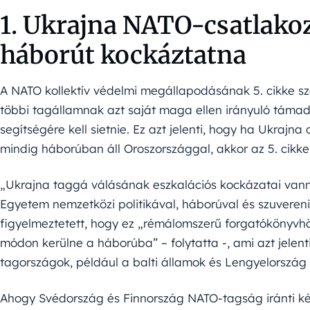
1. Ukrajna NATO-csatlako
háborút kockáztatna
A NATO kollektív védelmi megállapodásának 5. cikke s
többi tagállamnak azt saját maga ellen irányuló támad
segítségére kell sietnie. Ez azt jelenti, hogy ha Ukra
mindig háborúban áll Oroszországgal, akkor az 5. cikkel
„Ukrajna taggá válásának eszkalációs kockázatai van
Egyetem nemzetközi politikával, háborúval és szuverenit
figyelmeztetett, hogy ez „rémálomszerű forgatókönyvh
módon kerülne a háborúba” – folytatta -, ami azt jelen
tagországok, például a balti államok és Lengyelország 
Ahogy Svédország és Finnország NATO-tagság iránti kér