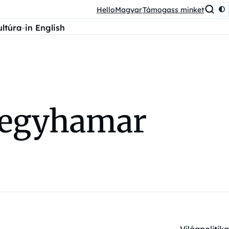
HelloMagyar
Támogass minket
ultúra
in English
a egyhamar