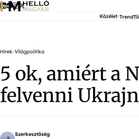
Ugrás a tartalomra
Közélet
Trend
Tö
Hírek
Világpolitika
5 ok, amiért a
felvenni Ukrajn
Szerkesztőség