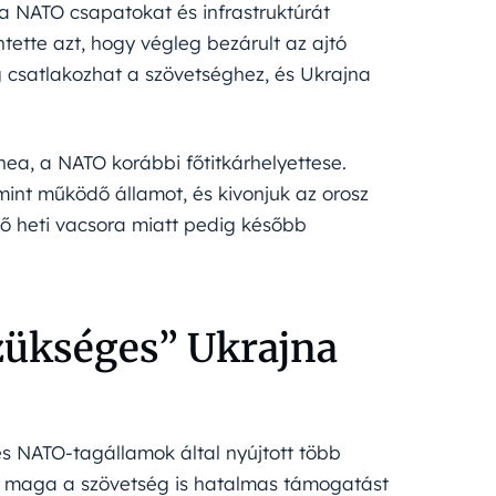
a NATO csapatokat és infrastruktúrát
ette azt, hogy végleg bezárult az ajtó
 csatlakozhat a szövetséghez, és Ukrajna
ea, a NATO korábbi főtitkárhelyettese.
mint működő államot, és kivonjuk az orosz
övő heti vacsora miatt pedig később
zükséges” Ukrajna
s NATO-tagállamok által nyújtott több
tt maga a szövetség is hatalmas támogatást