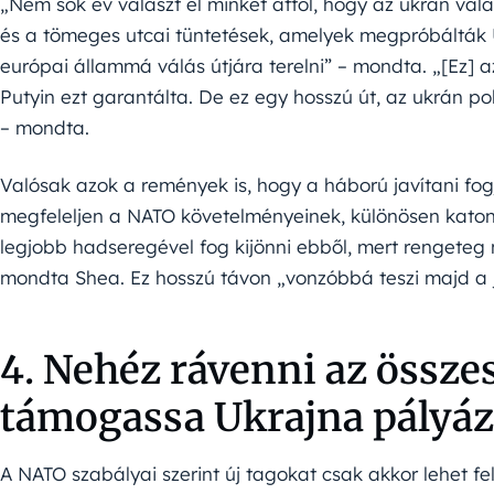
„Nem sok év választ el minket attól, hogy az ukrán vá
és a tömeges utcai tüntetések, amelyek megpróbálták U
európai állammá válás útjára terelni” – mondta. „[Ez] a
Putyin ezt garantálta. De ez egy hosszú út, az ukrán p
– mondta.
Valósak azok a remények is, hogy a háború javítani fo
megfeleljen a NATO követelményeinek, különösen katon
legjobb hadseregével fog kijönni ebből, mert rengeteg n
mondta Shea. Ez hosszú távon „vonzóbbá teszi majd a je
4. Nehéz rávenni az össz
támogassa Ukrajna pályáz
A NATO szabályai szerint új tagokat csak akkor lehet f