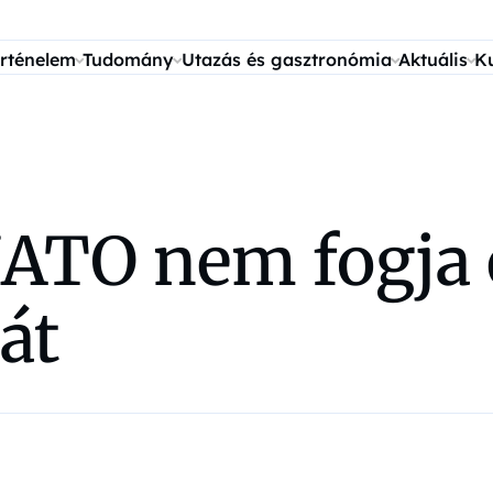
rténelem
Tudomány
Utazás és gasztronómia
Aktuális
K
 NATO nem fogj
át