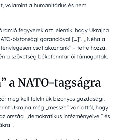
et, valamint a humanitárius és nem
áramló fegyverek azt jelentik, hogy Ukrajna
NATO-biztonsági garanciával […]”. „Néha a
ténylegesen csatlakoznánk” – tette hozzá,
én a szövetség békefenntartói támogattak.
en” a NATO-tagságra
ör meg kell felelniük bizonyos gazdasági,
szerint Ukrajna még „messze” van attól, hogy
t az ország „demokratikus intézményeivel” és
ákra”.