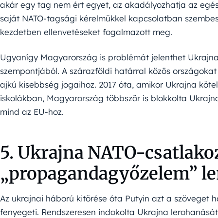
akár egy tag nem ért egyet, az akadályozhatja az egé
saját NATO-tagsági kérelmükkel kapcsolatban szembesü
kezdetben ellenvetéseket fogalmazott meg.
Ugyanígy Magyarország is problémát jelenthet Ukrajna
szempontjából. A szárazföldi határral közös országokat 
ajkú kisebbség jogaihoz. 2017 óta, amikor Ukrajna kötel
iskolákban, Magyarország többször is blokkolta Ukrajna
mind az EU-hoz.
5. Ukrajna NATO-csatlako
„propagandagyőzelem” le
Az ukrajnai háború kitörése óta Putyin azt a szöveget
fenyegeti. Rendszeresen indokolta Ukrajna lerohanásá