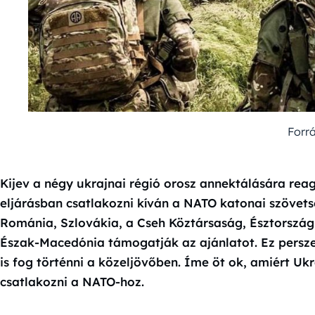
Forr
Kijev a négy ukrajnai régió orosz annektálására reag
eljárásban csatlakozni kíván a NATO katonai szövets
Románia, Szlovákia, a Cseh Köztársaság, Észtország,
Észak-Macedónia támogatják az ajánlatot. Ez persze
is fog történni a közeljövőben. Íme öt ok, amiért U
csatlakozni a NATO-hoz.