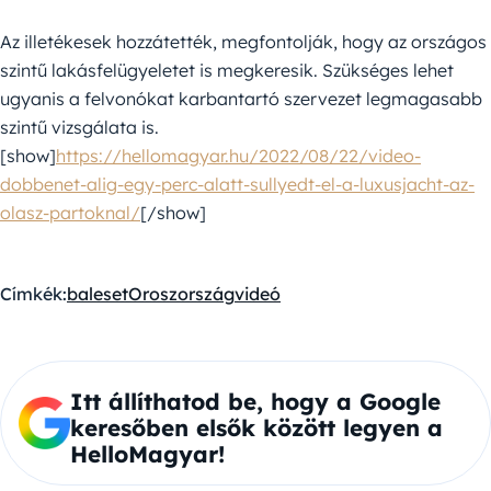
Az illetékesek hozzátették, megfontolják, hogy az országos
szintű lakásfelügyeletet is megkeresik. Szükséges lehet
ugyanis a felvonókat karbantartó szervezet legmagasabb
szintű vizsgálata is.
[show]
https://hellomagyar.hu/2022/08/22/video-
dobbenet-alig-egy-perc-alatt-sullyedt-el-a-luxusjacht-az-
olasz-partoknal/
[/show]
Címkék:
baleset
Oroszország
videó
Itt állíthatod be, hogy a Google
keresőben elsők között legyen a
HelloMagyar!