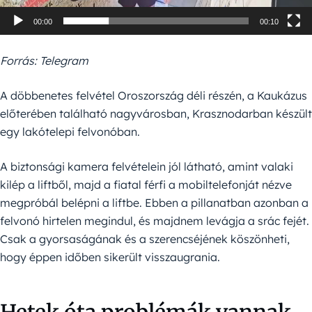
00:00
00:10
Forrás: Telegram
A döbbenetes felvétel Oroszország déli részén, a Kaukázus
előterében található nagyvárosban, Krasznodarban készült
egy lakótelepi felvonóban.
A biztonsági kamera felvételein jól látható, amint valaki
kilép a liftből, majd a fiatal férfi a mobiltelefonját nézve
megpróbál belépni a liftbe. Ebben a pillanatban azonban a
felvonó hirtelen megindul, és majdnem levágja a srác fejét.
Csak a gyorsaságának és a szerencséjének köszönheti,
hogy éppen időben sikerült visszaugrania.