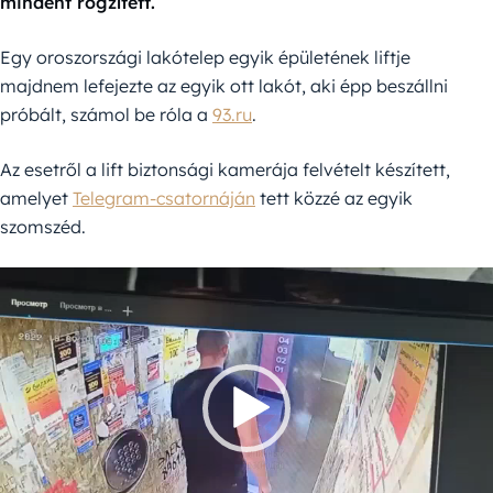
mindent rögzített.
Egy oroszországi lakótelep egyik épületének liftje
majdnem lefejezte az egyik ott lakót, aki épp beszállni
próbált, számol be róla a
93.ru
.
Az esetről a lift biztonsági kamerája felvételt készített,
amelyet
Telegram-csatornáján
tett közzé az egyik
szomszéd.
Videólejátszó