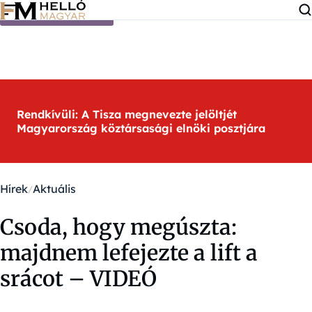
Ugrás a tartalomra
Rendkívüli: A Tisza megnevezte jelöltjét
Magyarország köztársasági elnöki posztjára
Hírek
Aktuális
Csoda, hogy megúszta:
majdnem lefejezte a lift a
srácot – VIDEÓ