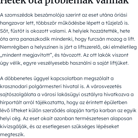
Hetek óta problémák vannak
A szomszédok beszámolója szerint az eset utána óriási
hangzavar lett, többször működésbe lépett a tűzjelző is.
Sőt, füstöt is okozott valami. A helyiek hozzátették, hete
óta arra panaszkodik mindenki, hogy furcsán mozog a lift.
Nemrégiben a helyszínen is járt a liftszerelő, aki elméletileg
„mindent megjavított”, és távozott. Az ott lakók viszont
úgy vélik, egyre veszélyesebb használni a saját liftjüket.
A döbbenetes üggyel kapcsolatban megszólalt a
krasznodari polgármesteri hivatal is. A városvezetés
sajtószolgálata a városi lakásügyi osztályra hivatkozva a
hírportált arról tájékoztatta, hogy az érintett épületben
lévő lifteket külön szerződés alapján tartja karban az egyik
helyi cég. Az eset okait azonban természetesen alaposan
kivizsgálják, és az esetlegesen szükséges lépéseket
megteszik.