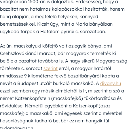
virágkorban 1500-an is dolgoztak. Érdekesség, hogy a
bazaltot nem hatalmas kalapácsokkal hasították, hanem
hang alapján, a megfelelő helyeken, könnyed
bemetszésekkel. Kicsit úgy, mint a Moria bányáiban
ügyködő törpök a Hatalom gyűrűi c. sorozatban.
Az ún. macskalyuki kőfejtő volt az egyik bánya, ami
Csehszlovákiánál maradt, bár magyarok termelték ki
belőle a bazaltot továbbra is. A nagy sikerű Magyarország
története c. sorozat
szerint
erről, a magyar határtól
mindössze 9 kilométerre fekvő bazaltbányáról kapta a
nevét a Budapest utcáit burkoló macskakő. A
divany.hu
ezzel szemben egy másik elméletről is ír, miszerint a szó a
német Katzenkopfstein (macskafejkő) tükörfordítása és
rövidülése. Németül egyébként a Katzenkopf (azaz
macskafej) a macskakő, ami egyesek szerint a méretbeli
hasonlóságnak tudható be, bár ez nem hangzik túl
tudományosan.