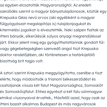
az egyben elcsatolták Magyarországtól. Az eredeti
szerződés szerint a magyar bányatulajdonosok, köztük egy
Krepuska Géza nevű orvos (aki egyébként a magyar
fülgyógyászat megalapítója is) tulajdonjogukat és
kitermelési jogaikat is elvesztették. Neki szépen fialtak az
itteni bányák, elkerülésük súlyos anyagi megrendüléssel
járt. Ekkor jelent meg egy gyógyíthatatlannak gondolt fül-
vagy gégebetegségben szenvedő angol tiszt Krepuska
doktor rendelőjében, aki történetesen a határkijelölő
bizottság brit tagja volt.
A sztori szerint Krepuska meggyógyította, cserébe a tiszt
elérte, hogy módosítsák a trianoni békeszerződést és
csatoljanak vissza két falut Magyarországhoz, Somoskőt
és Somoskőújfalut. Ehhez egyrészt a két falu színmagyar
etnikai viszonyaival érveltek,. Másfelől azzal, hogy csak az
itteni bazalt alkalmas Budapest és más nagyvárosok