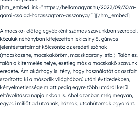
[hm_embed link=”https://hellomagyar.hu/2022/09/30/a-
garai-csalad-hazassagtoro-asszonya/” ][/hm_embed]
A macska- előtag egyébként számos szavunkban szerepel,
közülük néhányban kifejezetten lekicsinylő, gúnyos
jelentéstartalmat kölcsönöz az eredeti szónak
(macskazene, macskaköröm, macskaarany, stb.). Talán ez,
talán a kitermelés helye, esetleg más a macskakő szavunk
eredete. Ám akárhogy is, tény, hogy használatát az aszfalt
szorította ki a második világháború utáni évtizedekben,
kényelmetlensége miatt pedig egyre több utcáról kerül
eltávolításra napjainkban is. Ahol azonban még megvan,
egyedi miliőt ad utcának, háznak, utcabútornak egyaránt.