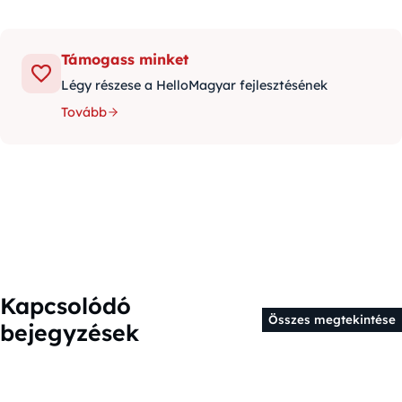
Támogass minket
Légy részese a HelloMagyar fejlesztésének
Tovább
Kapcsolódó
Összes megtekintése
bejegyzések