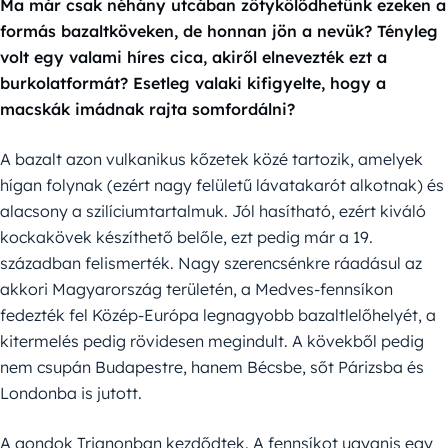
Ma már csak néhány utcában zötykölődhetünk ezeken a
formás bazaltköveken, de honnan jön a nevük? Tényleg
volt egy valami híres cica, akiről elnevezték ezt a
burkolatformát? Esetleg valaki kifigyelte, hogy a
macskák imádnak rajta somfordálni?
A bazalt azon vulkanikus kőzetek közé tartozik, amelyek
hígan folynak (ezért nagy felületű lávatakarót alkotnak) és
alacsony a szilíciumtartalmuk. Jól hasítható, ezért kiváló
kockakövek készíthető belőle, ezt pedig már a 19.
században felismerték. Nagy szerencsénkre ráadásul az
akkori Magyarország területén, a Medves-fennsíkon
fedezték fel Közép-Európa legnagyobb bazaltlelőhelyét, a
kitermelés pedig rövidesen megindult. A kövekből pedig
nem csupán Budapestre, hanem Bécsbe, sőt Párizsba és
Londonba is jutott.
A gondok Trianonban kezdődtek. A fennsíkot ugyanis egy