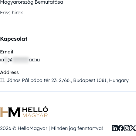
Magyarország Bemutatása
Friss hírek
Kapcsolat
Email
in
**
@
*********
ar.hu
Address
II. János Pál pápa tér 23. 2/66., Budapest 1081, Hungary
2026 © HelloMagyar | Minden jog fenntartva!