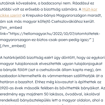
utcáinak kövezésére, a badacsonyi nem. Ráadásul ez
utóbbi volt az erősebb a bizottság számára. A
Múlt-kor
cikke szerint
a Krepuska-bánya Magyarországon maradt,
ám sok más magyar kőfejtő Csehszlovákiához került.
[hm_embed
link=”https://hellomagyar.hu/2022/10/07/atomtoltetek-
magyarorszagon-ez-biztos-csak-poen-pedig-igaz/” ]
[/hm_embed]
A határkijelölő bizottság ezért úgy döntött, hogy az egykori
magyar tulajdonosok elveszítették ugyan tulajdonjogukat
a bányák fölött (azt a csehszlovák állam kapta meg), ám
szabadon kitermelhetik és vámmentesen szállíthatják át a
határon a bazaltot. Ehhez még kisvasutat is építhettek az
1920-as évek második felében és bővíthették bányáikat. Az
eredmény egy majdnem 50 lakásos, óvodával, iskolával
rendelkező bányásztelepülés lett a magyar oldalon, ahol a