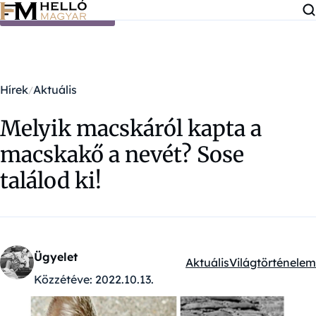
Ugrás a tartalomra
Hírek
Aktuális
Melyik macskáról kapta a
macskakő a nevét? Sose
találod ki!
Ügyelet
Aktuális
Világtörténelem
Kategóriák:
Közzétéve:
2022.10.13.