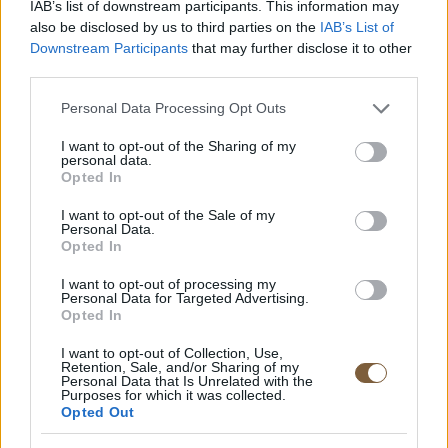
IAB’s list of downstream participants. This information may
also be disclosed by us to third parties on the
IAB’s List of
Downstream Participants
that may further disclose it to other
third parties.
Itt állíthatod be, hogy a Google
keresőben elsők között legyen a
Please note that this website/app uses one or more Google
Personal Data Processing Opt Outs
services and may gather and store information including but
HelloMagyar!
not limited to your visit or usage behaviour. You may click to
I want to opt-out of the Sharing of my
personal data.
grant or deny consent to Google and its third-party tags to
Opted In
use your data for below specified purposes in below Google
consent section.
I want to opt-out of the Sale of my
Personal Data.
Opted In
I want to opt-out of processing my
Legyünk partnerek
Personal Data for Targeted Advertising.
Opted In
Fedezd fel több mint 10,000+ cikkünket
Magyarországról és a kultúráról.
I want to opt-out of Collection, Use,
Retention, Sale, and/or Sharing of my
Fedezd fel a lehetőségeket
Personal Data that Is Unrelated with the
Purposes for which it was collected.
Opted Out