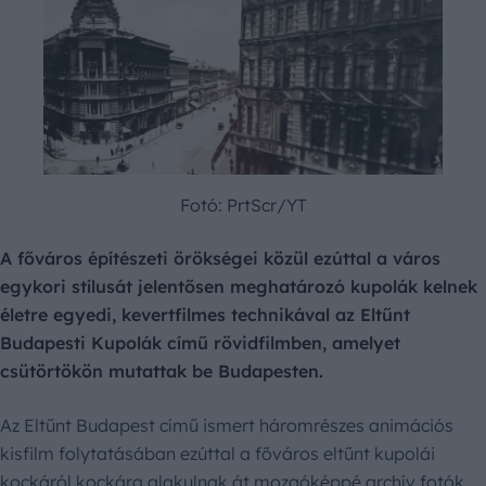
Fotó: PrtScr/YT
A főváros építészeti örökségei közül ezúttal a város
egykori stílusát jelentősen meghatározó kupolák kelnek
életre egyedi, kevertfilmes technikával az Eltűnt
Budapesti Kupolák című rövidfilmben, amelyet
csütörtökön mutattak be Budapesten.
Az Eltűnt Budapest című ismert háromrészes animációs
kisfilm folytatásában ezúttal a főváros eltűnt kupolái
kockáról kockára alakulnak át mozgóképpé archív fotók