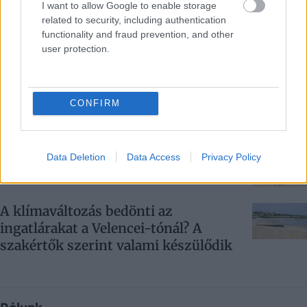
I want to allow Google to enable storage
amelyek túl nagyok a galaxisaiknak
related to security, including authentication
functionality and fraud prevention, and other
user protection.
A Földbe becsapódó aszteroidák a
gyémántnál is keményebb anyagot
hozhatnak létre
CONFIRM
Van egy tenger a Földön, amelynek egy
partja sincs
Data Deletion
Data Access
Privacy Policy
A klímaváltozás bedönti az
ingatlárakat a Velencei-tónál? A
szakértők szerint valami készülődik