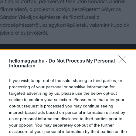
A film csütörtöki premiervetítése után Kondacs András
filmrendező, a projekt alkotója beszélgetett Sólymos
Sándor Ybl-díjas építésszel és filozófussal a
városépítészetről, az egykori épületek, valamint kupolák
jelenéről és jövőjéről.
hellomagyar.hu -
Do Not Process My Personal
Information
If you wish to opt-out of the sale, sharing to third parties, or
processing of your personal or sensitive information for
[hm_embed
targeted advertising by us, please use the below opt-out
section to confirm your selection. Please note that after your
link=”https://hellomagyar.hu/2022/10/10/vegre-elkeszult-
opt-out request is processed you may continue seeing
a-toldi-egeszestes-animacios-film/” ][/hm_embed]
interest-based ads based on personal information utilized by
us or personal information disclosed to third parties prior to
your opt-out. You may separately opt-out of the further
Címkék:
dokumentumfilm
disclosure of your personal information by third parties on the