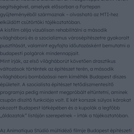
segítségével, amelyek elősorban a Fortepan
gyűjteményéből származnak – olvasható az MTI-hez
elküldött csütörtöki tájékoztatóban.
A kisfilm célja vizuálisan rehabilitálni a második
világháború és a szocializmus városépítészetre gyakorolt
pusztítását, valamint egyfajta időutazásként bemutatni a
budapesti polgárok mindennapjait.
Mint írják, az első világháborút követően drasztikus
változások történtek az építészet terén, a második
világháború bombázásai nem kímélték Budapest díszes
épületeit. A szocialista építészet tetődíszmentesítő
programja pedig mindent megpróbált eltüntetni, aminek
csupán díszítő funkciója volt. E két korszak súlyos károkat
okozott Budapest látképében és a kupolák a legfőbb
„áldozatok” listáján szerepelnek – írták a tájékoztatóban.
Az Animatiqua Stúdió múltidéző filmje Budapest építészeti