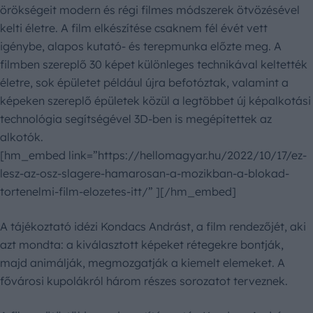
örökségeit modern és régi filmes módszerek ötvözésével
kelti életre. A film elkészítése csaknem fél évét vett
igénybe, alapos kutató- és terepmunka előzte meg. A
filmben szereplő 30 képet különleges technikával keltették
életre, sok épületet például újra befotóztak, valamint a
képeken szereplő épületek közül a legtöbbet új képalkotási
technológia segítségével 3D-ben is megépítettek az
alkotók.
[hm_embed link=”https://hellomagyar.hu/2022/10/17/ez-
lesz-az-osz-slagere-hamarosan-a-mozikban-a-blokad-
tortenelmi-film-elozetes-itt/” ][/hm_embed]
A tájékoztató idézi Kondacs Andrást, a film rendezőjét, aki
azt mondta: a kiválasztott képeket rétegekre bontják,
majd animálják, megmozgatják a kiemelt elemeket. A
fővárosi kupolákról három részes sorozatot terveznek.