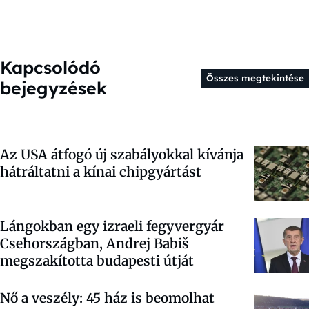
Kapcsolódó
Összes megtekintése
bejegyzések
Az USA átfogó új szabályokkal kívánja
hátráltatni a kínai chipgyártást
Lángokban egy izraeli fegyvergyár
Csehországban, Andrej Babiš
megszakította budapesti útját
Nő a veszély: 45 ház is beomolhat