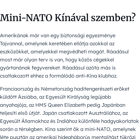
Mini-NATO Kínával szemben?
Amerikának már van egy biztonsági egyezménye
Tajvannal, amelynek keretében ellátja azokkal az
eszközökkel, amelyekkel megvédheti magát. Ráadásul
most már olyan terv is van, hogy közös cégekkel
gyártanának fegyvereket. Ráadásul azóta más is
csatlakozott ehhez a formálódó anti-Kína klubhoz.
Franciaország és Németország haditengerészeti erőket
küldött Ázsiába, az Egyesült Királyság legújabb
anyahajója, az HMS Queen Elizabeth pedig Japánban
teljesíti első útját. Japán csatlakozott Ausztráliához, az
Egyesült Államokhoz és Indiához különféle hadgyakorlatok
során a térségben. Kína szerint ők a mini-NATO, amelynek
léte pusztán az amerikai hidegháborús mentalitást tükrözi