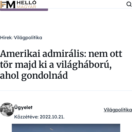
Ugrás a tartalomra
Hírek
Világpolitika
Amerikai admirális: nem ott
tör majd ki a világháború,
ahol gondolnád
Ügyelet
Világpolitika
Kategóriák:
Közzétéve:
2022.10.21.