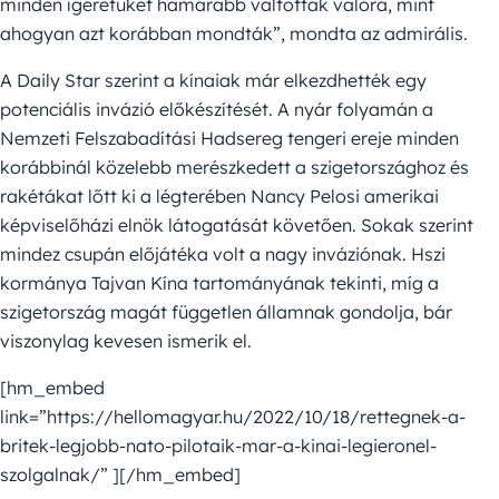
minden ígéretüket hamarabb váltották valóra, mint
ahogyan azt korábban mondták”, mondta az admirális.
A Daily Star szerint a kínaiak már elkezdhették egy
potenciális invázió előkészítését. A nyár folyamán a
Nemzeti Felszabadítási Hadsereg tengeri ereje minden
korábbinál közelebb merészkedett a szigetországhoz és
rakétákat lőtt ki a légterében Nancy Pelosi amerikai
képviselőházi elnök látogatását követően. Sokak szerint
mindez csupán előjátéka volt a nagy inváziónak. Hszi
kormánya Tajvan Kína tartományának tekinti, míg a
szigetország magát független államnak gondolja, bár
viszonylag kevesen ismerik el.
[hm_embed
link=”https://hellomagyar.hu/2022/10/18/rettegnek-a-
britek-legjobb-nato-pilotaik-mar-a-kinai-legieronel-
szolgalnak/” ][/hm_embed]