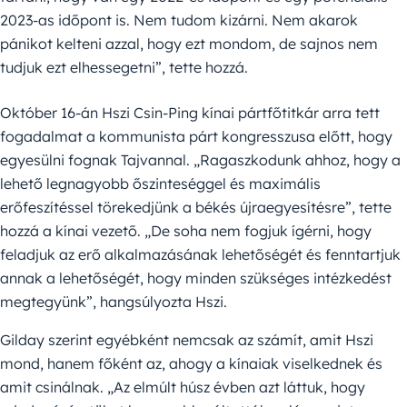
2023-as időpont is. Nem tudom kizárni. Nem akarok
pánikot kelteni azzal, hogy ezt mondom, de sajnos nem
tudjuk ezt elhessegetni”, tette hozzá.
Október 16-án Hszi Csin-Ping kínai pártfőtitkár arra tett
fogadalmat a kommunista párt kongresszusa előtt, hogy
egyesülni fognak Tajvannal. „Ragaszkodunk ahhoz, hogy a
lehető legnagyobb őszinteséggel és maximális
erőfeszítéssel törekedjünk a békés újraegyesítésre”, tette
hozzá a kínai vezető. „De soha nem fogjuk ígérni, hogy
feladjuk az erő alkalmazásának lehetőségét és fenntartjuk
annak a lehetőségét, hogy minden szükséges intézkedést
megtegyünk”, hangsúlyozta Hszi.
Gilday szerint egyébként nemcsak az számít, amit Hszi
mond, hanem főként az, ahogy a kínaiak viselkednek és
amit csinálnak. „Az elmúlt húsz évben azt láttuk, hogy