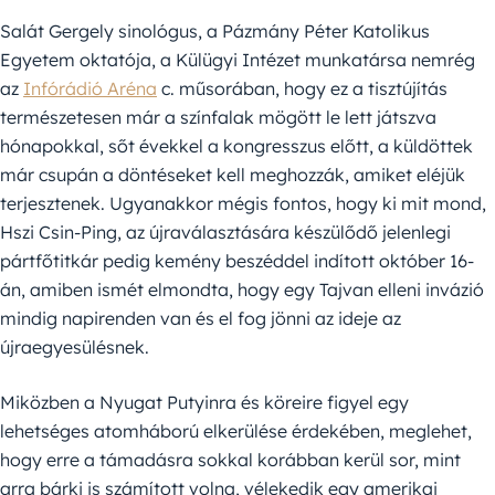
Salát Gergely sinológus, a Pázmány Péter Katolikus
Egyetem oktatója, a Külügyi Intézet munkatársa nemrég
az
Infórádió Aréna
c. műsorában, hogy ez a tisztújítás
természetesen már a színfalak mögött le lett játszva
hónapokkal, sőt évekkel a kongresszus előtt, a küldöttek
már csupán a döntéseket kell meghozzák, amiket eléjük
terjesztenek. Ugyanakkor mégis fontos, hogy ki mit mond,
Hszi Csin-Ping, az újraválasztására készülődő jelenlegi
pártfőtitkár pedig kemény beszéddel indított október 16-
án, amiben ismét elmondta, hogy egy Tajvan elleni invázió
mindig napirenden van és el fog jönni az ideje az
újraegyesülésnek.
Miközben a Nyugat Putyinra és köreire figyel egy
lehetséges atomháború elkerülése érdekében, meglehet,
hogy erre a támadásra sokkal korábban kerül sor, mint
arra bárki is számított volna, vélekedik egy amerikai