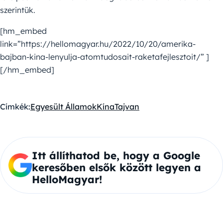
szerintük.
[hm_embed
link=”https://hellomagyar.hu/2022/10/20/amerika-
bajban-kina-lenyulja-atomtudosait-raketafejlesztoit/” ]
[/hm_embed]
Címkék:
Egyesült Államok
Kína
Tajvan
Itt állíthatod be, hogy a Google
keresőben elsők között legyen a
HelloMagyar!