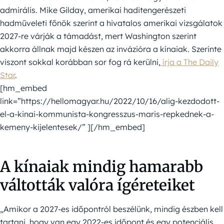
admirális. Mike Gilday, amerikai haditengerészeti
hadműveleti főnök szerint a hivatalos amerikai vizsgálatok
2027-re várják a támadást, mert Washington szerint
akkorra állnak majd készen az invázióra a kínaiak. Szerinte
viszont sokkal korábban sor fog rá kerülni,
írja a The Daily
Star
.
[hm_embed
link=”https://hellomagyar.hu/2022/10/16/alig-kezdodott-
el-a-kinai-kommunista-kongresszus-maris-repkednek-a-
kemeny-kijelentesek/” ][/hm_embed]
A kínaiak mindig hamarabb
váltották valóra ígéreteiket
„Amikor a 2027-es időpontról beszélünk, mindig észben kell
tartani, hogy van egy 2022-es időpont és egy potenciális