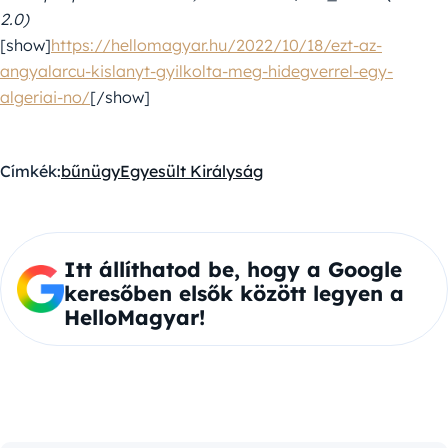
2.0)
[show]
https://hellomagyar.hu/2022/10/18/ezt-az-
angyalarcu-kislanyt-gyilkolta-meg-hidegverrel-egy-
algeriai-no/
[/show]
Címkék:
bűnügy
Egyesült Királyság
Itt állíthatod be, hogy a Google
keresőben elsők között legyen a
HelloMagyar!