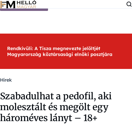
Ugrás a tartalomra
Rendkívüli: A Tisza megnevezte jelöltjét
Magyarország köztársasági elnöki posztjára
Hírek
Szabadulhat a pedofil, aki
molesztált és megölt egy
hároméves lányt – 18+