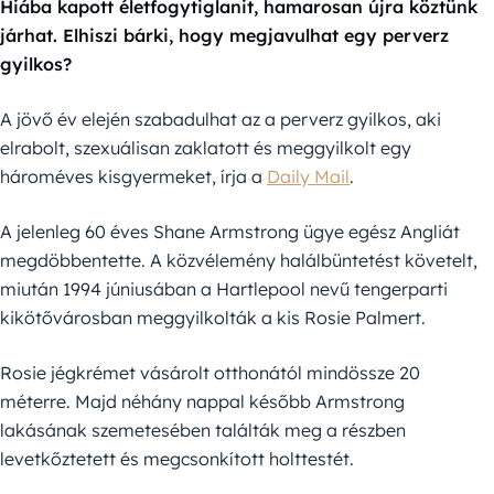
Hiába kapott életfogytiglanit, hamarosan újra köztünk
járhat. Elhiszi bárki, hogy megjavulhat egy perverz
gyilkos?
A jövő év elején szabadulhat az a perverz gyilkos, aki
elrabolt, szexuálisan zaklatott és meggyilkolt egy
hároméves kisgyermeket, írja a
Daily Mail
.
A jelenleg 60 éves Shane Armstrong ügye egész Angliát
megdöbbentette. A közvélemény halálbüntetést követelt,
miután 1994 júniusában a Hartlepool nevű tengerparti
kikötővárosban meggyilkolták a kis Rosie Palmert.
Rosie jégkrémet vásárolt otthonától mindössze 20
méterre. Majd néhány nappal később Armstrong
lakásának szemetesében találták meg a részben
levetkőztetett és megcsonkított holttestét.