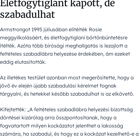
Életfogytiglant kapott, de
szabadulhat
Armstrongot 1995 júliusában elítélték Rosie
meggyilkolásáért, és életfogytiglani börtönbüntetésre
ítélték. Azóta több bírósági meghallgatás is lezajlott a
feltételes szabadlábra helyezése érdekében, ám ezeket
eddig elutasították.
Az illetékes testület azonban most megerősítette, hogy a
jövő év elején újabb szabadulási kérelmet fognak
tárgyalni, és hetekkel később szabadulhat is az elkövető.
Kifejtették: „A feltételes szabadlábra helyezési bizottság
döntései kizárólag arra összpontosítanak, hogy a
fogvatartott milyen kockázatot jelenthet a lakosság
számára, ha szabadul, és hogy ez a kockázat kezelhető-e a