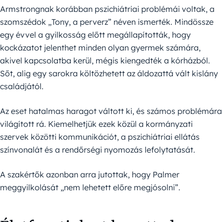
Armstrongnak korábban pszichiátriai problémái voltak, a
szomszédok „Tony, a perverz” néven ismerték. Mindössze
egy évvel a gyilkosság előtt megállapították, hogy
kockázatot jelenthet minden olyan gyermek számára,
akivel kapcsolatba kerül, mégis kiengedték a kórházból.
Sőt, alig egy sarokra költözhetett az áldozattá vált kislány
családjától.
Az eset hatalmas haragot váltott ki, és számos problémára
világított rá. Kiemelhetjük ezek közül a kormányzati
szervek közötti kommunikációt, a pszichiátriai ellátás
színvonalát és a rendőrségi nyomozás lefolytatását.
A szakértők azonban arra jutottak, hogy Palmer
meggyilkolását „nem lehetett előre megjósolni”.