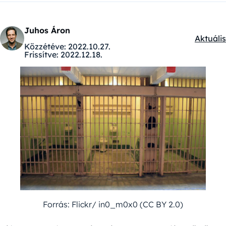
Juhos Áron
Aktuális
Kategór
Közzétéve:
2022.10.27.
Frissítve:
2022.12.18.
Forrás: Flickr/ in0_m0x0 (CC BY 2.0)