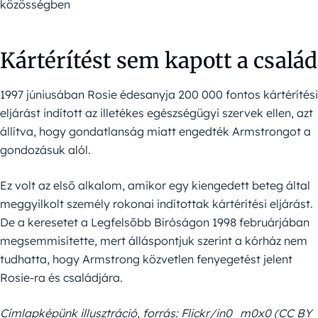
közösségben
Kártérítést sem kapott a család
1997 júniusában Rosie édesanyja 200 000 fontos kártérítési
eljárást indított az illetékes egészségügyi szervek ellen, azt
állítva, hogy gondatlanság miatt engedték Armstrongot a
gondozásuk alól.
Ez volt az első alkalom, amikor egy kiengedett beteg által
meggyilkolt személy rokonai indítottak kártérítési eljárást.
De a keresetet a Legfelsőbb Bíróságon 1998 februárjában
megsemmisítette, mert álláspontjuk szerint a kórház nem
tudhatta, hogy Armstrong közvetlen fenyegetést jelent
Rosie-ra és családjára.
Címlapképünk illusztráció, forrás: Flickr/in0_m0x0 (CC BY