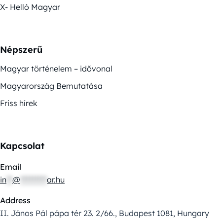
X- Helló Magyar
Népszerű
Magyar történelem – idővonal
Magyarország Bemutatása
Friss hírek
Kapcsolat
Email
in
**
@
*********
ar.hu
Address
II. János Pál pápa tér 23. 2/66., Budapest 1081, Hungary