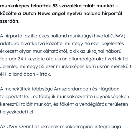
munkaképes felnőttek 83 százaléka talált munkát –
közölte a Dutch News angol nyelvű holland hírportál
szerdán.
A hírportál az illetékes holland munkaügyi hivatal (UWV)
adataira hivatkozva közölte, mintegy 46 ezer bejelentés
érkezett olyan munkáltatóktól, akik az ukrajnai háború
február 24-i kezdete óta ukrán állampolgárokat vettek fel.
Jelenleg mintegy 55 ezer munkaképes korú ukrán menekült
él Hollandiában – írták.
A menekültek többsége Amszterdamban és Hágában
telepedett le. Legtöbbjük munkaközvetítő ügynökségeken
keresztül talált munkát, és főként a vendéglátás területén
helyezkedett el.
Az UWV szerint az ukránok munkaerőpiaci integrációja