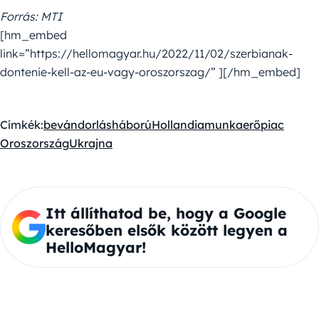
Forrás: MTI
[hm_embed
link=”https://hellomagyar.hu/2022/11/02/szerbianak-
dontenie-kell-az-eu-vagy-oroszorszag/” ][/hm_embed]
Címkék:
bevándorlás
háború
Hollandia
munkaerőpiac
Oroszország
Ukrajna
Itt állíthatod be, hogy a Google
keresőben elsők között legyen a
HelloMagyar!