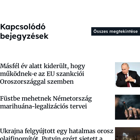
Kapcsolódó
Összes megtekintése
bejegyzések
Másfél év alatt kiderült, hogy
működnek-e az EU szankciói
Oroszországgal szemben
Füstbe mehetnek Németország
marihuána-legalizációs tervei
Ukrajna felgyújtott egy hatalmas orosz
olajfinomítót, Putyin ezért sietett a