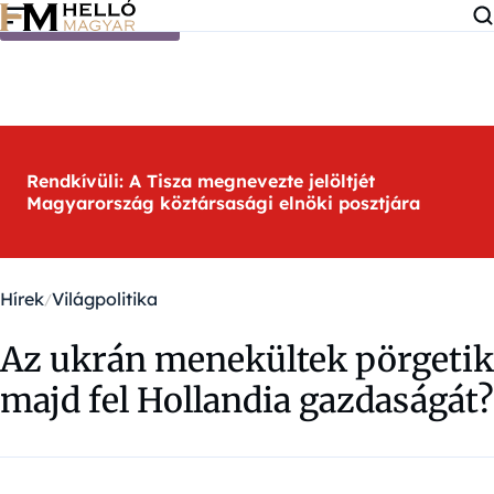
Ugrás a tartalomra
Rendkívüli: A Tisza megnevezte jelöltjét
Magyarország köztársasági elnöki posztjára
Hírek
Világpolitika
Az ukrán menekültek pörgetik
majd fel Hollandia gazdaságát?