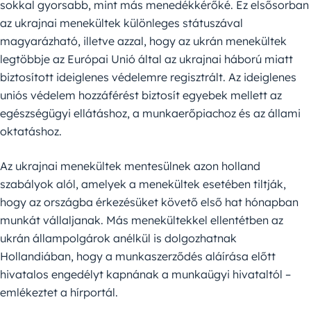
sokkal gyorsabb, mint más menedékkérőké. Ez elsősorban
az ukrajnai menekültek különleges státuszával
magyarázható, illetve azzal, hogy az ukrán menekültek
legtöbbje az Európai Unió által az ukrajnai háború miatt
biztosított ideiglenes védelemre regisztrált. Az ideiglenes
uniós védelem hozzáférést biztosít egyebek mellett az
egészségügyi ellátáshoz, a munkaerőpiachoz és az állami
oktatáshoz.
Az ukrajnai menekültek mentesülnek azon holland
szabályok alól, amelyek a menekültek esetében tiltják,
hogy az országba érkezésüket követő első hat hónapban
munkát vállaljanak. Más menekültekkel ellentétben az
ukrán állampolgárok anélkül is dolgozhatnak
Hollandiában, hogy a munkaszerződés aláírása előtt
hivatalos engedélyt kapnának a munkaügyi hivataltól –
emlékeztet a hírportál.