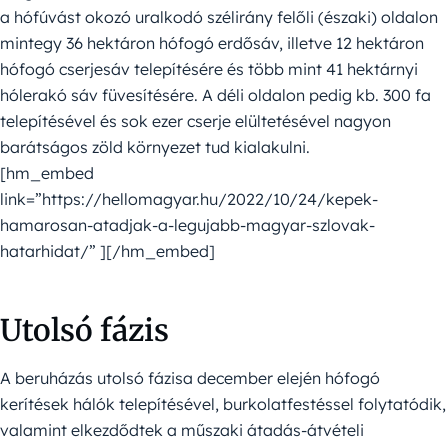
a hófúvást okozó uralkodó szélirány felőli (északi) oldalon
mintegy 36 hektáron hófogó erdősáv, illetve 12 hektáron
hófogó cserjesáv telepítésére és több mint 41 hektárnyi
hólerakó sáv füvesítésére. A déli oldalon pedig kb. 300 fa
telepítésével és sok ezer cserje elültetésével nagyon
barátságos zöld környezet tud kialakulni.
[hm_embed
link=”https://hellomagyar.hu/2022/10/24/kepek-
hamarosan-atadjak-a-legujabb-magyar-szlovak-
hatarhidat/” ][/hm_embed]
Utolsó fázis
A beruházás utolsó fázisa december elején hófogó
kerítések hálók telepítésével, burkolatfestéssel folytatódik,
valamint elkezdődtek a műszaki átadás-átvételi