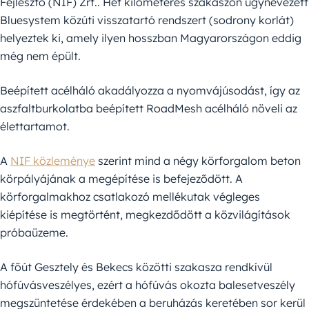
Fejlesztő (NIF) Zrt.. Hét kilométeres szakaszon úgynevezett
Bluesystem közúti visszatartó rendszert (sodrony korlát)
helyeztek ki, amely ilyen hosszban Magyarországon eddig
még nem épült.
Beépített acélháló akadályozza a nyomvájúsodást, így az
aszfaltburkolatba beépített RoadMesh acélháló növeli az
élettartamot.
A
NIF közleménye
szerint mind a négy körforgalom beton
körpályájának a megépítése is befejeződött. A
körforgalmakhoz csatlakozó mellékutak végleges
kiépítése is megtörtént, megkezdődött a közvilágítások
próbaüzeme.
A főút Gesztely és Bekecs közötti szakasza rendkívül
hófúvásveszélyes, ezért a hófúvás okozta balesetveszély
megszüntetése érdekében a beruházás keretében sor kerül