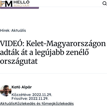
Ugrás a tartalomra
Hírek
Aktuális
VIDEÓ: Kelet-Magyarországon
adták át a legújabb zenélő
országutat
Kató Alpár
Közzétéve:
2022.11.29.
Frissítve:
2022.11.29.
Aktuális
Közlekedés és tömegközlekedés
Kategóriák: