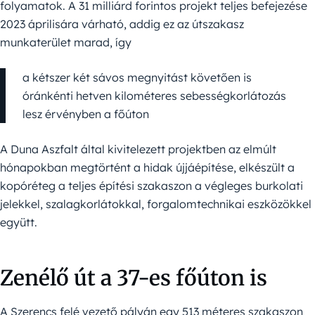
folyamatok. A 31 milliárd forintos projekt teljes befejezése
2023 áprilisára várható, addig ez az útszakasz
munkaterület marad, így
a kétszer két sávos megnyitást követően is
óránkénti hetven kilométeres sebességkorlátozás
lesz érvényben a főúton
A Duna Aszfalt által kivitelezett projektben az elmúlt
hónapokban megtörtént a hidak újjáépítése, elkészült a
kopóréteg a teljes építési szakaszon a végleges burkolati
jelekkel, szalagkorlátokkal, forgalomtechnikai eszközökkel
együtt.
Zenélő út a 37-es főúton is
A Szerencs felé vezető pályán egy 513 méteres szakaszon