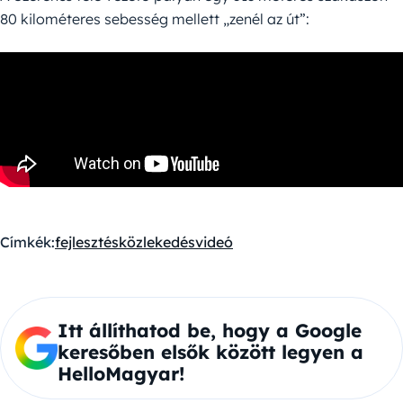
80 kilométeres sebesség mellett „zenél az út”:
Címkék:
fejlesztés
közlekedés
videó
Itt állíthatod be, hogy a Google
keresőben elsők között legyen a
HelloMagyar!