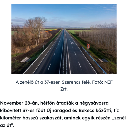
A zenélő út a 37-esen Szerencs felé. Fotó: NIF
Zrt.
November 28-án, hétfőn átadták a négysávosra
kibővített 37-es főút Újharagod és Bekecs közötti, tíz
kilométer hosszú szakaszát, aminek egyik részén „zenél
az út”.