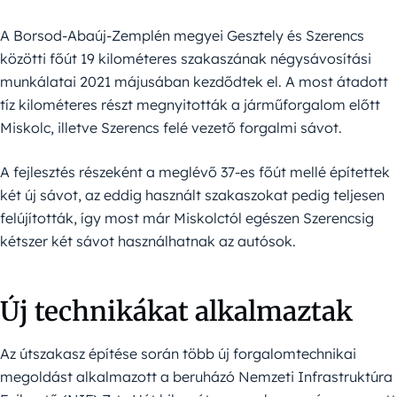
A Borsod-Abaúj-Zemplén megyei Gesztely és Szerencs
közötti főút 19 kilométeres szakaszának négysávosítási
munkálatai 2021 májusában kezdődtek el. A most átadott
tíz kilométeres részt megnyitották a járműforgalom előtt
Miskolc, illetve Szerencs felé vezető forgalmi sávot.
A fejlesztés részeként a meglévő 37-es főút mellé építettek
két új sávot, az eddig használt szakaszokat pedig teljesen
felújították, így most már Miskolctól egészen Szerencsig
kétszer két sávot használhatnak az autósok.
Új technikákat alkalmaztak
Az útszakasz építése során több új forgalomtechnikai
megoldást alkalmazott a beruházó Nemzeti Infrastruktúra