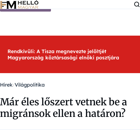
Ugrás a tartalomra
Rendkívüli: A Tisza megnevezte jelöltjét
Magyarország köztársasági elnöki posztjára
Hírek
Világpolitika
Már éles lőszert vetnek be a
migránsok ellen a határon?