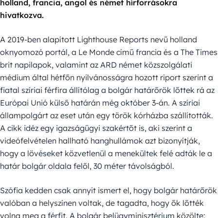
holland, francia, angol és német hírforrásokra
hivatkozva.
A 2019-ben alapított Lighthouse Reports nevű holland
oknyomozó portál, a Le Monde című francia és a The Times
brit napilapok, valamint az ARD német közszolgálati
médium által hétfőn nyilvánosságra hozott riport szerint a
fiatal szíriai férfira állítólag a bolgár határőrök lőttek rá az
Európai Unió külső határán még október 3-án. A szíriai
állampolgárt az eset után egy török kórházba szállították.
A cikk idéz egy igazságügyi szakértőt is, aki szerint a
videófelvételen hallható hanghullámok azt bizonyítják,
hogy a lövéseket közvetlenül a menekültek felé adták le a
határ bolgár oldala felől, 30 méter távolságból.
Szófia kedden csak annyit ismert el, hogy bolgár határőrök
valóban a helyszínen voltak, de tagadta, hogy ők lőtték
volna meg a férfit. A bolgár belügyminisztérium közölte: