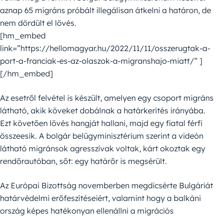
aznap 65 migráns próbált illegálisan átkelni a határon, de
nem dördült el lövés.
[hm_embed
link=”https://hellomagyar.hu/2022/11/11/osszerugtak-a-
port-a-franciak-es-az-olaszok-a-migranshajo-miatt/” ]
[/hm_embed]
Az esetről felvétel is készült, amelyen egy csoport migráns
látható, akik köveket dobálnak a határkerítés irányába.
Ezt követően lövés hangját hallani, majd egy fiatal férfi
összeesik. A bolgár belügyminisztérium szerint a videón
látható migránsok agresszívak voltak, kárt okoztak egy
rendőrautóban, sőt: egy határőr is megsérült.
Az Európai Bizottság novemberben megdicsérte Bulgáriát
határvédelmi erőfeszítéseiért, valamint hogy a balkáni
ország képes hatékonyan ellenállni a migrációs