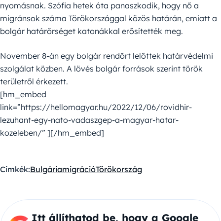
nyomásnak. Szófia hetek óta panaszkodik, hogy nő a
migránsok száma Törökországgal közös határán, emiatt a
bolgár határőrséget katonákkal erősítették meg.
November 8-án egy bolgár rendőrt lelőttek határvédelmi
szolgálat közben. A lövés bolgár források szerint török
területről érkezett.
[hm_embed
link=”https://hellomagyar.hu/2022/12/06/rovidhir-
lezuhant-egy-nato-vadaszgep-a-magyar-hatar-
kozeleben/” ][/hm_embed]
Címkék:
Bulgária
migráció
Törökország
Itt állíthatod be, hogy a Google