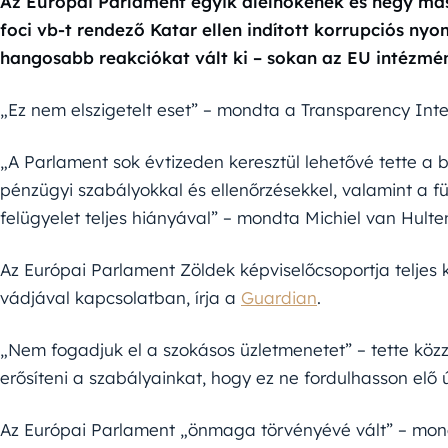
Az Európai Parlament egyik alelnökének és négy más
foci vb-t rendező Katar ellen indított korrupciós n
hangosabb reakciókat vált ki – sokan az EU intézmé
„Ez nem elszigetelt eset” – mondta a Transparency Inter
„A Parlament sok évtizeden keresztül lehetővé tette a b
pénzügyi szabályokkal és ellenőrzésekkel, valamint a f
felügyelet teljes hiányával” – mondta Michiel van Hulte
Az Európai Parlament Zöldek képviselőcsoportja teljes k
vádjával kapcsolatban, írja a
Guardian
.
„Nem fogadjuk el a szokásos üzletmenetet” – tette közz
erősíteni a szabályainkat, hogy ez ne fordulhasson elő ú
Az Európai Parlament „önmaga törvényévé vált” – mondt