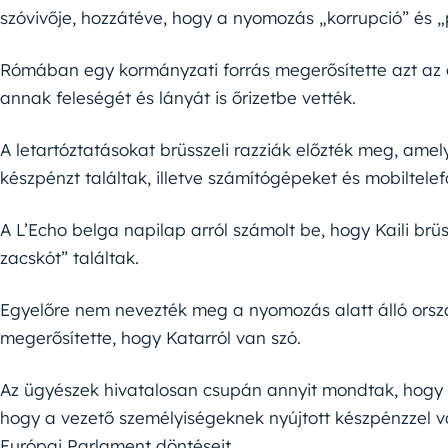
szóvivője, hozzátéve, hogy a nyomozás „korrupció” és 
Rómában egy kormányzati forrás megerősítette azt az ér
annak feleségét és lányát is őrizetbe vették.
A letartóztatásokat brüsszeli razziák előzték meg, ame
készpénzt találtak, illetve számítógépeket és mobiltelefo
A L’Echo belga napilap arról számolt be, hogy Kaili brü
zacskót” találtak.
Egyelőre nem nevezték meg a nyomozás alatt álló ország
megerősítette, hogy Katarról van szó.
Az ügyészek hivatalosan csupán annyit mondtak, hogy a
hogy a vezető személyiségeknek nyújtott készpénzzel v
Európai Parlament döntéseit.