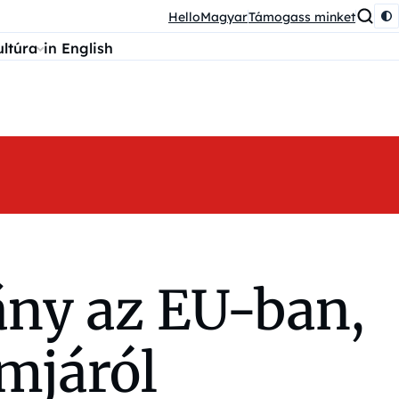
HelloMagyar
Támogass minket
ultúra
in English
ány az EU-ban,
rmjáról