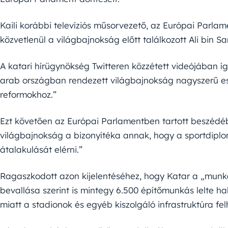
Kaili korábbi televíziós műsorvezető, az Európai Parl
közvetlenül a világbajnokság előtt találkozott Ali bin S
A katari hírügynökség Twitteren közzétett videójában í
arab országban rendezett világbajnokság nagyszerű esz
reformokhoz.”
Ezt követően az Európai Parlamentben tartott beszédé
világbajnokság a bizonyítéka annak, hogy a sportdipl
átalakulását elérni.”
Ragaszkodott azon kijelentéséhez, hogy Katar a „munka
bevallása szerint is mintegy 6.500 építőmunkás lelte 
miatt a stadionok és egyéb kiszolgáló infrastruktúra f