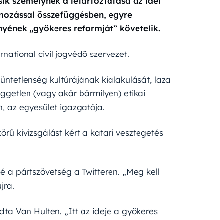
ik személynek a letartóztatása az idei
yomozással összefüggésben, egyre
nyének „gyökeres reformját” követelik.
national civil jogvédő szervezet.
üntetlenség kultúrájának kialakulását, laza
üggetlen (vagy akár bármilyen) etikai
n, az egyesület igazgatója.
örű kivizsgálást kért a katari vesztegetés
é a pártszövetség a Twitteren. „Meg kell
jra.
a Van Hulten. „Itt az ideje a gyökeres