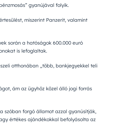
„pénzmosás” gyanújával folyik.
tesülést, miszerint Panzerit, valamint
lyek során a hatóságok 600.000 euró
nokat is lefoglaltak.
sszeli otthonában „több, bankjegyekkel teli
ot, ám az ügyhöz közel álló jogi forrás
 szóban forgó államot azzal gyanúsítják,
agy értékes ajándékokkal befolyásolta az