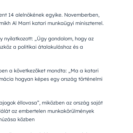
ament 14 alelnökének egyike. Novemberben,
amikh Al Marri katari munkaügyi miniszterrel.
gy nyilatkozott: „Úgy gondolom, hogy az
köz a politikai átalakuláshoz és a
ben a következőket mondta: „Ma a katari
omácia hogyan képes egy ország történelmi
jogok éllovasa”, miközben az ország saját
halálát az embertelen munkakörülmények
elhúzása közben