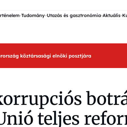
rténelem
Tudomány
Utazás és gasztronómia
Aktuális
K
arország köztársasági elnöki posztjára
korrupciós botr
nió teljes refo