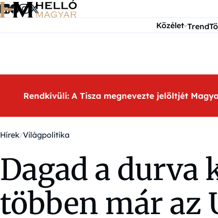
Ugrás a tartalomra
Közélet
Trend
Tö
Rendkívüli: A Tisza megnevezte jelöltjét Magy
Hírek
Világpolitika
Dagad a durva 
többen már az U