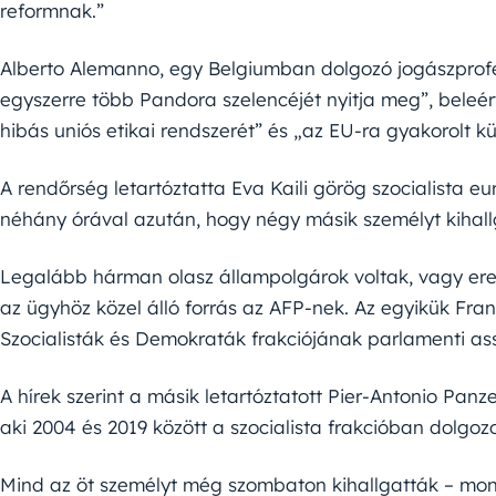
reformnak.”
Alberto Alemanno, egy Belgiumban dolgozó jogászprofes
egyszerre több Pandora szelencéjét nyitja meg”, beleér
hibás uniós etikai rendszerét” és „az EU-ra gyakorolt kü
A rendőrség letartóztatta Eva Kaili görög szocialista e
néhány órával azután, hogy négy másik személyt kihallg
Legalább hárman olasz állampolgárok voltak, vagy ere
az ügyhöz közel álló forrás az AFP-nek. Az egyikük Fra
Szocialisták és Demokraták frakciójának parlamenti ass
A hírek szerint a másik letartóztatott Pier-Antonio Panze
aki 2004 és 2019 között a szocialista frakcióban dolgo
Mind az öt személyt még szombaton kihallgatták – mo