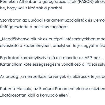
Pénteken Athénban a görög szocialisták (PASOK) elnöke,
be, hogy Kailit kizárták a pártból.
Szombaton az Európai Parlament Szocialisták és Demok
felfüggesztette a politikus tagságát.
„Megdöbbenve állunk az európai intézményekben tapasz
olvasható a közleményben, amelyben teljes együttműk
Egy katari kormánytisztviselő azt mondta az AFP-nek: 
Katar állam kötelességszegésre vonatkozó állításai súly
Az ország „a nemzetközi törvények és előírások teljes b
Roberta Metsola, az Európai Parlament elnöke eközben 
„határozottan kiáll a korrupció ellen”.