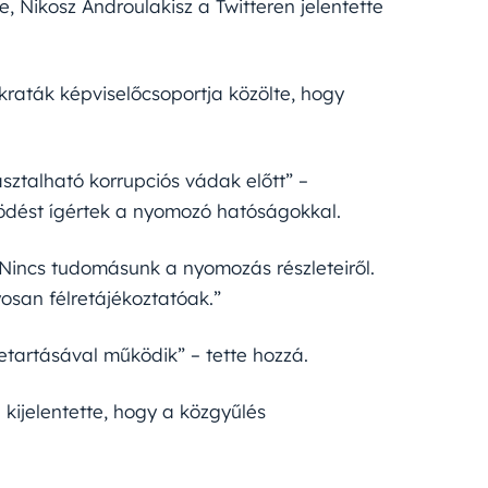
 Nikosz Androulakisz a Twitteren jelentette
raták képviselőcsoportja közölte, hogy
talható korrupciós vádak előtt” –
ödést ígértek a nyomozó hatóságokkal.
„Nincs tudomásunk a nyomozás részleteiről.
osan félretájékoztatóak.”
etartásával működik” – tette hozzá.
kijelentette, hogy a közgyűlés