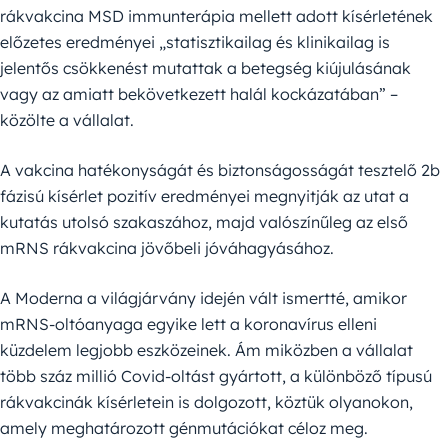
rákvakcina MSD immunterápia mellett adott kísérletének
előzetes eredményei „statisztikailag és klinikailag is
jelentős csökkenést mutattak a betegség kiújulásának
vagy az amiatt bekövetkezett halál kockázatában” –
közölte a vállalat.
A vakcina hatékonyságát és biztonságosságát tesztelő 2b
fázisú kísérlet pozitív eredményei megnyitják az utat a
kutatás utolsó szakaszához, majd valószínűleg az első
mRNS rákvakcina jövőbeli jóváhagyásához.
A Moderna a világjárvány idején vált ismertté, amikor
mRNS-oltóanyaga egyike lett a koronavírus elleni
küzdelem legjobb eszközeinek. Ám miközben a vállalat
több száz millió Covid-oltást gyártott, a különböző típusú
rákvakcinák kísérletein is dolgozott, köztük olyanokon,
amely meghatározott génmutációkat céloz meg.