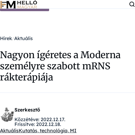
Ugrás a tartalomra
Hírek
Aktuális
Nagyon ígéretes a Moderna
személyre szabott mRNS
rákterápiája
Szerkesztő
Közzétéve:
2022.12.17.
Frissítve:
2022.12.18.
Aktuális
Kutatás, technológia, MI
Kategóriák: