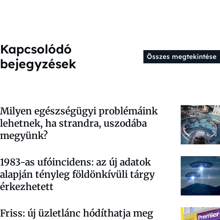
Kapcsolódó
Összes megtekintése
bejegyzések
Milyen egészségügyi problémáink
lehetnek, ha strandra, uszodába
megyünk?
1983-as ufóincidens: az új adatok
alapján tényleg földönkívüli tárgy
érkezhetett
Friss: új üzletlánc hódíthatja meg