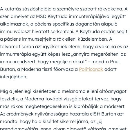
A kutatás zászlóshajója a személyre szabott rákvakcina. A
szer, amelyet az MSD Keytruda immunterápiájával együtt
alkalmaznak, a páciens specifikus daganatán alapuló
immunválaszt hivatott serkenteni. A Keytruda ezután segíti
a páciens immunsejtjeit a rák elleni küzdelemben. A
folyamat során azt igyekeznek elérni, hogy a vakcina és az
immunterápia együtt képes lesz „annyira megerősíteni az
immunrendszert, hogy megölje a rákot” – mondta Paul
Burton, a Moderna tiszti főorvosa a
Politiconak
adott
interjújában.
Míg a jelenlegi kísérletben a melanoma elleni oltóanyagot
tesztelik, a Moderna további vizsgálatokat tervez, hogy
más rákos megbetegedéseken is kipróbálják a módszert.
Az eredmények nyilvánosságra hozatala előtt Burton azt
mondta, hogy ha a kísérlet sikerrel járna, az „új
paradigmaváltás lenne, olyan alapvető változás, amelyet