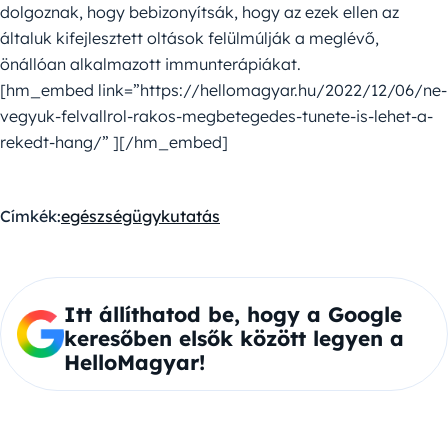
dolgoznak, hogy bebizonyítsák, hogy az ezek ellen az
általuk kifejlesztett oltások felülmúlják a meglévő,
önállóan alkalmazott immunterápiákat.
[hm_embed link=”https://hellomagyar.hu/2022/12/06/ne-
vegyuk-felvallrol-rakos-megbetegedes-tunete-is-lehet-a-
rekedt-hang/” ][/hm_embed]
Címkék:
egészségügy
kutatás
Itt állíthatod be, hogy a Google
keresőben elsők között legyen a
HelloMagyar!