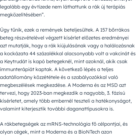
legalább egy évtizede nem láthattunk a rák új terápiás
megközelítésében”.
Úgy tűnik, ezek a remények beteljesültek. A 157 bőrrákos
beteg részvételével végzett kísérlet előzetes eredményei
azt mutatják, hogy a rák kiújulásának vagy a halálozásnak
a kockázata 44 százalékkal alacsonyabb volt a vakcinát és
a Keytrudát is kapó betegeknél, mint azoknál, akik csak
immunterápiát kaptak. A következő lépés a teljes
adatállomány közzététele és a szabályozókkal való
megbeszélések megkezdése. A Moderna és az MSD azt
tervezi, hogy 2023-ban megkezdik a nagyobb, 3. fázisú
kísérletet, amely több embernél teszteli a hatékonyságot,
valamint kiterjesztik további daganattípusokra is.
A rákbetegségek az mRNS-technológia fő célpontjai, és
olyan cégek, mint a Moderna és a BioNTech azon