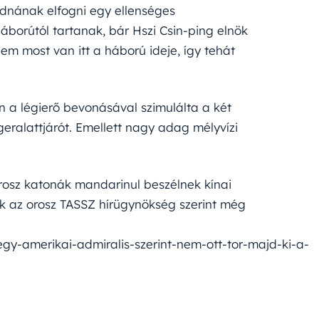
udnának elfogni egy ellenséges
áborútól tartanak, bár Hszi Csin-ping elnök
nem most van itt a háború ideje, így tehát
n a légierő bevonásával szimulálta a két
geralattjárót. Emellett nagy adag mélyvízi
orosz katonák mandarinul beszélnek kínai
kök az orosz TASSZ hírügynökség szerint még
y-amerikai-admiralis-szerint-nem-ott-tor-majd-ki-a-