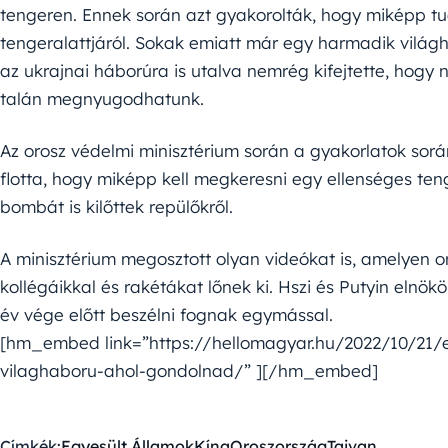
tengeren. Ennek során azt gyakorolták, hogy miképp t
tengeralattjáról. Sokak emiatt már egy harmadik világh
az ukrajnai háborúra is utalva nemrég kifejtette, hogy 
talán megnyugodhatunk.
Az orosz védelmi minisztérium során a gyakorlatok sorá
flotta, hogy miképp kell megkeresni egy ellenséges ten
bombát is kilőttek repülőkről.
A minisztérium megosztott olyan videókat is, amelyen 
kollégáikkal és rakétákat lőnek ki. Hszi és Putyin elnö
év vége előtt beszélni fognak egymással.
[hm_embed link=”https://hellomagyar.hu/2022/10/21/eg
vilaghaboru-ahol-gondolnad/” ][/hm_embed]
Címkék:
Egyesült Államok
Kína
Oroszország
Tajvan