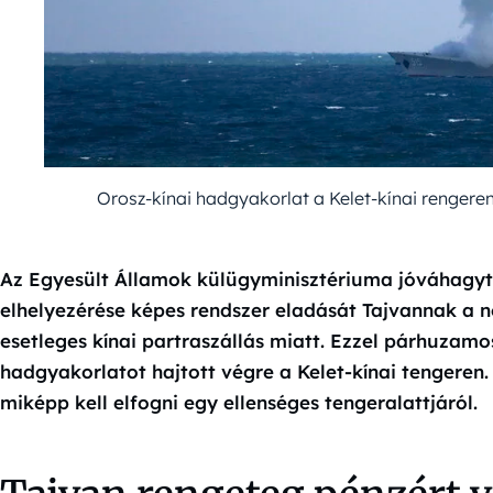
Orosz-kínai hadgyakorlat a Kelet-kínai renger
Az Egyesült Államok külügyminisztériuma jóváhagy
elhelyezérése képes rendszer eladását Tajvannak a n
esetleges kínai partraszállás miatt. Ezzel párhuzamos
hadgyakorlatot hajtott végre a Kelet-kínai tengeren.
miképp kell elfogni egy ellenséges tengeralattjáról.