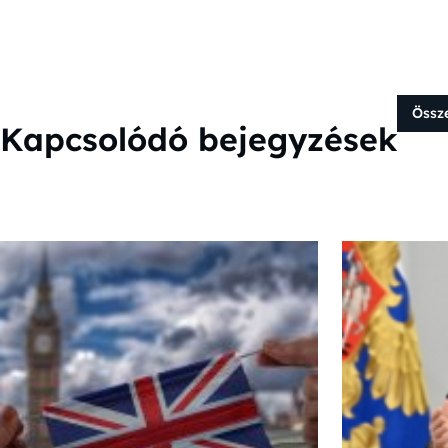
Össz
Kapcsolódó bejegyzések