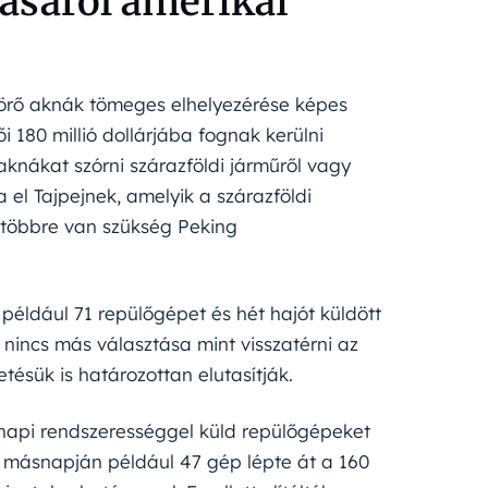
ásárol amerikai
törő aknák tömeges elhelyezérése képes
 180 millió dollárjába fognak kerülni
knákat szórni szárazföldi járműről vagy
 el Tajpejnek, amelyik a szárazföldi
 többre van szükség Peking
 például 71 repülőgépet és hét hajót küldött
 nincs más választása mint visszatérni az
tésük is határozottan elutasítják.
napi rendszerességgel küld repülőgépeket
y másnapján például 47 gép lépte át a 160