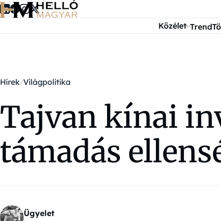
Ugrás a tartalomra
Közélet
Trend
Tö
Hírek
Világpolitika
Tajvan kínai in
támadás ellensé
Ügyelet