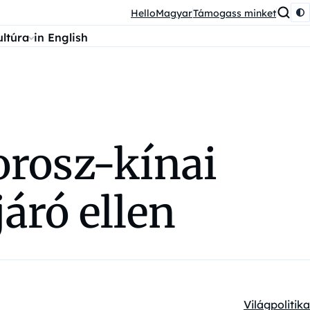
HelloMagyar
Támogass minket
ultúra
in English
orosz-kínai
áró ellen
Világpolitika