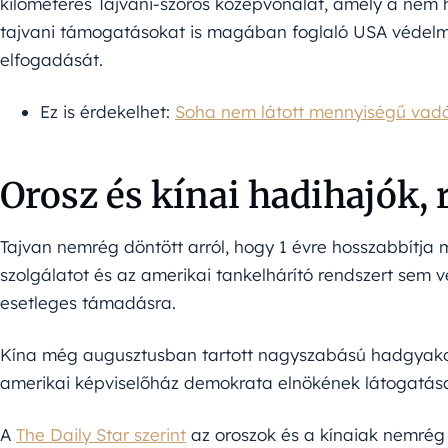
kilométeres Tajvani-szoros középvonalát, amely a nem hi
tajvani támogatásokat is magában foglaló USA védelmi
elfogadását.
Ez is érdekelhet:
Soha nem látott mennyiségű vadás
Orosz és kínai hadihajók, 
Tajvan nemrég döntött arról, hogy 1 évre hosszabbítja
szolgálatot és az amerikai tankelhárító rendszert sem vé
esetleges támadásra.
Kína még augusztusban tartott nagyszabású hadgyakorl
amerikai képviselőház demokrata elnökének látogatása
A
The Daily Star szerint
az oroszok és a kínaiak nemrég