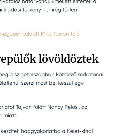
vatalos határvonal. Emellett elítélték a
 kiadási törvény nemrég történt
zgépet küldött Kína Tajvan felé
repülők lövöldöztek
 meg a szigetországban kötelező sorkatonai
letlenül szerzi most be, készül egy
atot Tajvan fölött Nancy Pelosi, az
 miatt.
 kezdtek hadgyakorlatba a Kelet-kínai