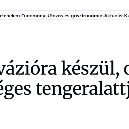
rténelem
Tudomány
Utazás és gasztronómia
Aktuális
K
vázióra készül, 
ges tengeralattj