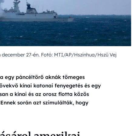
en december 27-én. Fotó: MTI/AP/Hszinhua/Hszü Vej
ta egy páncéltörő aknák tömeges
övekvő kínai katonai fenyegetés és egy
an a kínai és az orosz flotta közös
 Ennek során azt szimulálták, hogy