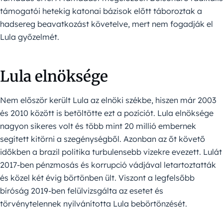
támogatói hetekig katonai bázisok előtt táboroztak a
hadsereg beavatkozást követelve, mert nem fogadják el
Lula győzelmét.
Lula elnöksége
Nem először került Lula az elnöki székbe, hiszen már 2003
és 2010 között is betöltötte ezt a pozíciót. Lula elnöksége
nagyon sikeres volt és több mint 20 millió embernek
segített kitörni a szegénységből. Azonban az őt követő
időkben a brazil politika turbulensebb vizekre evezett. Lulát
2017-ben pénzmosás és korrupció vádjával letartoztatták
és közel két évig börtönben ült. Viszont a legfelsőbb
bíróság 2019-ben felülvizsgálta az esetet és
törvénytelennek nyilvánította Lula bebörtönzését.