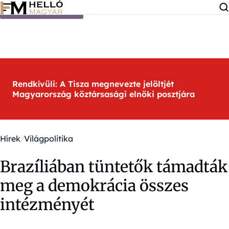
Ugrás a tartalomra
Rendkívüli: A Tisza megnevezte jelöltjét
Magyarország köztársasági elnöki posztjára
Hírek
Világpolitika
Brazíliában tüntetők támadták
meg a demokrácia összes
intézményét