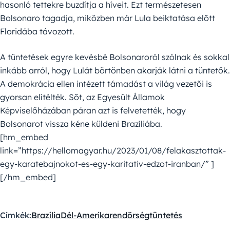
hasonló tettekre buzdítja a híveit. Ezt természetesen
Bolsonaro tagadja, miközben már Lula beiktatása előtt
Floridába távozott.
A tüntetések egyre kevésbé Bolsonaroról szólnak és sokkal
inkább arról, hogy Lulát börtönben akarják látni a tüntetők.
A demokrácia ellen intézett támadást a világ vezetői is
gyorsan elítélték. Sőt, az Egyesült Államok
Képviselőházában páran azt is felvetették, hogy
Bolsonarot vissza kéne küldeni Brazíliába.
[hm_embed
link=”https://hellomagyar.hu/2023/01/08/felakasztottak-
egy-karatebajnokot-es-egy-karitativ-edzot-iranban/” ]
[/hm_embed]
Címkék:
Brazília
Dél-Amerika
rendőrség
tüntetés