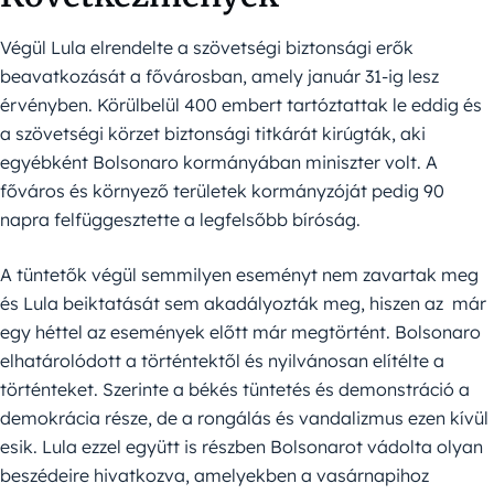
Végül Lula elrendelte a szövetségi biztonsági erők
beavatkozását a fővárosban, amely január 31-ig lesz
érvényben. Körülbelül 400 embert tartóztattak le eddig és
a szövetségi körzet biztonsági titkárát kirúgták, aki
egyébként Bolsonaro kormányában miniszter volt. A
főváros és környező területek kormányzóját pedig 90
napra felfüggesztette a legfelsőbb bíróság.
A tüntetők végül semmilyen eseményt nem zavartak meg
és Lula beiktatását sem akadályozták meg, hiszen az már
egy héttel az események előtt már megtörtént. Bolsonaro
elhatárolódott a történtektől és nyilvánosan elítélte a
történteket. Szerinte a békés tüntetés és demonstráció a
demokrácia része, de a rongálás és vandalizmus ezen kívül
esik. Lula ezzel együtt is részben Bolsonarot vádolta olyan
beszédeire hivatkozva, amelyekben a vasárnapihoz