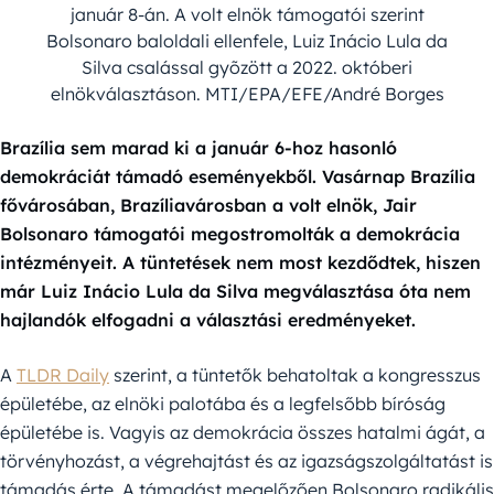
január 8-án. A volt elnök támogatói szerint
Bolsonaro baloldali ellenfele, Luiz Inácio Lula da
Silva csalással gyõzött a 2022. októberi
elnökválasztáson. MTI/EPA/EFE/André Borges
Brazília sem marad ki a január 6-hoz hasonló
demokráciát támadó eseményekből. Vasárnap Brazília
fővárosában, Brazíliavárosban a volt elnök, Jair
Bolsonaro támogatói megostromolták a demokrácia
intézményeit. A tüntetések nem most kezdődtek, hiszen
már Luiz Inácio Lula da Silva megválasztása óta nem
hajlandók elfogadni a választási eredményeket.
A
TLDR Daily
szerint, a tüntetők behatoltak a kongresszus
épületébe, az elnöki palotába és a legfelsőbb bíróság
épületébe is. Vagyis az demokrácia összes hatalmi ágát, a
törvényhozást, a végrehajtást és az igazságszolgáltatást is
támadás érte. A támadást megelőzően Bolsonaro radikális