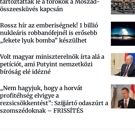
tartóztattak le a törökök a Moszad-
összeesküvés kapcsán
Rossz hír az emberiségnek! 1 billió
nukleáris robbanófejnél is erősebb
„fekete lyuk bomba” készülhet
Volt magyar miniszterelnök írta alá a
petíciót, ami Putyint nemzetközi
bíróság elé idézné
„Nem hagyjuk, hogy a horvát
profitéhség elvigye a
rezsicsökkentést”: Szijjártó odaszúrt a
szomszédoknak – FRISSÍTÉS