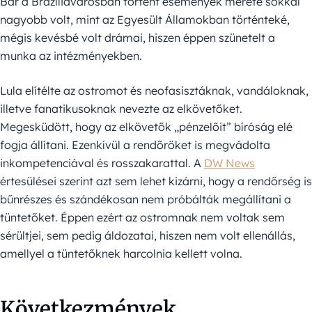
Bár a Brazíliavárosban történt események mérete sokkal
nagyobb volt, mint az Egyesült Államokban történteké,
mégis kevésbé volt drámai, hiszen éppen szünetelt a
munka az intézményekben.
Lula elítélte az ostromot és neofasisztáknak, vandáloknak,
illetve fanatikusoknak nevezte az elkövetőket.
Megesküdött, hogy az elkövetők „pénzelőit” bíróság elé
fogja állítani. Ezenkívül a rendőröket is megvádolta
inkompetenciával és rosszakarattal. A
DW News
értesülései szerint azt sem lehet kizárni, hogy a rendőrség is
bűnrészes és szándékosan nem próbálták megállítani a
tüntetőket. Éppen ezért az ostromnak nem voltak sem
sérültjei, sem pedig áldozatai, hiszen nem volt ellenállás,
amellyel a tüntetőknek harcolnia kellett volna.
Következmények