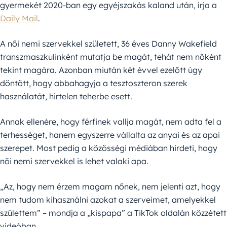
gyermekét 2020-ban egy egyéjszakás kaland után, írja a
Daily Mail
.
A női nemi szervekkel született, 36 éves Danny Wakefield
transzmaszkulinként mutatja be magát, tehát nem nőként
tekint magára. Azonban miután két évvel ezelőtt úgy
döntött, hogy abbahagyja a tesztoszteron szerek
használatát, hirtelen teherbe esett.
Annak ellenére, hogy férfinek vallja magát, nem adta fel a
terhességet, hanem egyszerre vállalta az anyai és az apai
szerepet. Most pedig a közösségi médiában hirdeti, hogy
női nemi szervekkel is lehet valaki apa.
„Az, hogy nem érzem magam nőnek, nem jelenti azt, hogy
nem tudom kihasználni azokat a szerveimet, amelyekkel
születtem” – mondja a „kispapa” a TikTok oldalán közzétett
videóban.