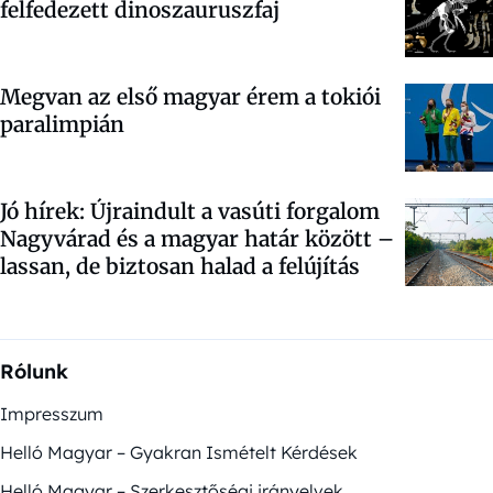
felfedezett dinoszauruszfaj
Megvan az első magyar érem a tokiói
paralimpián
Jó hírek: Újraindult a vasúti forgalom
Nagyvárad és a magyar határ között –
lassan, de biztosan halad a felújítás
Rólunk
Impresszum
Helló Magyar – Gyakran Ismételt Kérdések
Helló Magyar – Szerkesztőségi irányelvek