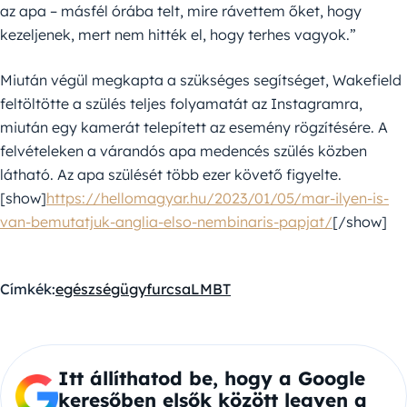
az apa – másfél órába telt, mire rávettem őket, hogy
kezeljenek, mert nem hitték el, hogy terhes vagyok.”
Miután végül megkapta a szükséges segítséget, Wakefield
feltöltötte a szülés teljes folyamatát az Instagramra,
miután egy kamerát telepített az esemény rögzítésére. A
felvételeken a várandós apa medencés szülés közben
látható. Az apa szülését több ezer követő figyelte.
[show]
https://hellomagyar.hu/2023/01/05/mar-ilyen-is-
van-bemutatjuk-anglia-elso-nembinaris-papjat/
[/show]
Címkék:
egészségügy
furcsa
LMBT
Itt állíthatod be, hogy a Google
keresőben elsők között legyen a