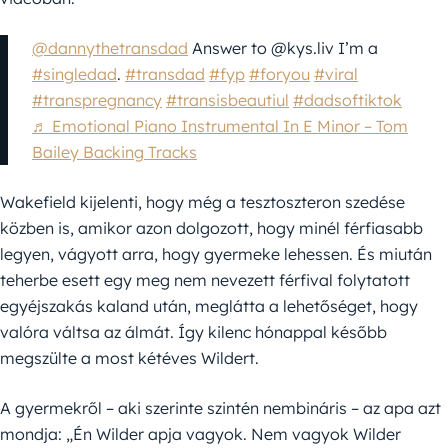
@dannythetransdad
Answer to @kys.liv I’m a
#singledad
.
#transdad
#fyp
#foryou
#viral
#transpregnancy
#transisbeautiul
#dadsoftiktok
♬ Emotional Piano Instrumental In E Minor – Tom
Bailey Backing Tracks
Wakefield kijelenti, hogy még a tesztoszteron szedése
közben is, amikor azon dolgozott, hogy minél férfiasabb
legyen, vágyott arra, hogy gyermeke lehessen. És miután
teherbe esett egy meg nem nevezett férfival folytatott
egyéjszakás kaland után, meglátta a lehetőséget, hogy
valóra váltsa az álmát. Így kilenc hónappal később
megszülte a most kétéves Wildert.
A gyermekről – aki szerinte szintén nembináris – az apa azt
mondja: „Én Wilder apja vagyok. Nem vagyok Wilder