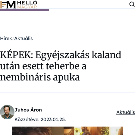
Ugrás a tartalomra
Hírek
Aktuális
KÉPEK: Egyéjszakás kaland
után esett teherbe a
nembináris apuka
Juhos Áron
Aktuális
Kategór
Közzétéve:
2023.01.25.