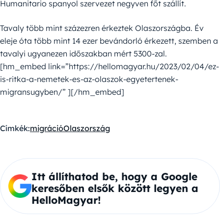
Humanitario spanyol szervezet negyven főt szállít.
Tavaly több mint százezren érkeztek Olaszországba. Év
eleje óta több mint 14 ezer bevándorló érkezett, szemben a
tavalyi ugyanezen időszakban mért 5300-zal.
[hm_embed link=”https://hellomagyar.hu/2023/02/04/ez-
is-ritka-a-nemetek-es-az-olaszok-egyetertenek-
migransugyben/” ][/hm_embed]
Címkék:
migráció
Olaszország
Itt állíthatod be, hogy a Google
keresőben elsők között legyen a
HelloMagyar!