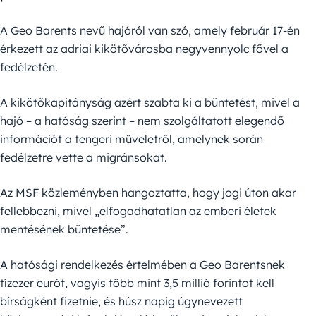
A Geo Barents nevű hajóról van szó, amely február 17-én
érkezett az adriai kikötővárosba negyvennyolc fővel a
fedélzetén.
A kikötőkapitányság azért szabta ki a büntetést, mivel a
hajó – a hatóság szerint – nem szolgáltatott elegendő
információt a tengeri műveletről, amelynek során
fedélzetre vette a migránsokat.
Az MSF közleményben hangoztatta, hogy jogi úton akar
fellebbezni, mivel „elfogadhatatlan az emberi életek
mentésének büntetése”.
A hatósági rendelkezés értelmében a Geo Barentsnek
tízezer eurót, vagyis több mint 3,5 millió forintot kell
bírságként fizetnie, és húsz napig úgynevezett