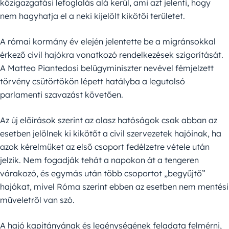
közigazgatási lefoglalás alá kerül, ami azt jelenti, hogy
nem hagyhatja el a neki kijelölt kikötői területet.
A római kormány év elején jelentette be a migránsokkal
érkező civil hajókra vonatkozó rendelkezések szigorítását.
A Matteo Piantedosi belügyminiszter nevével fémjelzett
törvény csütörtökön lépett hatályba a legutolsó
parlamenti szavazást követően.
Az új előírások szerint az olasz hatóságok csak abban az
esetben jelölnek ki kikötőt a civil szervezetek hajóinak, ha
azok kérelmüket az első csoport fedélzetre vétele után
jelzik. Nem fogadják tehát a napokon át a tengeren
várakozó, és egymás után több csoportot „begyűjtő”
hajókat, mivel Róma szerint ebben az esetben nem mentési
műveletről van szó.
A hajó kapitányának és legénységének feladata felmérni,