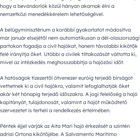
hogy a bevándorlók közül hányan akarnak élni a
nemzetközi menedékkérelem lehetőségével.
A belügyminisztérium a korábbi gyakorlatot módosítva
már január elsejétől nem automatikusan a dél-olaszországi
partokon fogadja a civil hajókat, hanem távolabbi kikötők
felé irányítja őket. Utóbbi a civilek tiltakozását váltotta ki,
mivel az intézkedés meghosszabbítja a hajózási időt.
A hatóságok tízezertől ötvenezer euróig terjedő bírságot
vethetnek ki a civil hajókra, valamit lefoglalhatják őket
akár két hónapig terjedő időszakra. A jogi felelőség a hajó
kapitányát, tulajdonosát, valamint a hajót működtető
szervezetet is terheli a rendelkezés értelmében.
Péntek éjjel várják az Aita Mari hajó érkezését a szintén
adriai Ortona kikötőjébe. A Salvamento Marítimo