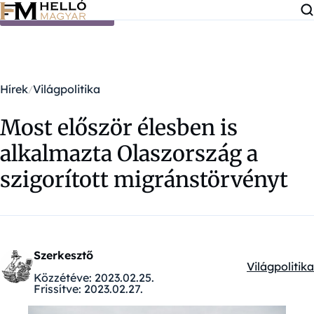
Ugrás a tartalomra
Hírek
Világpolitika
Most először élesben is
alkalmazta Olaszország a
szigorított migránstörvényt
Szerkesztő
Világpolitika
Kategóriák:
Közzétéve:
2023.02.25.
Frissítve:
2023.02.27.