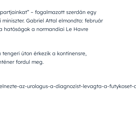
 partjainkat” – fogalmazott szerdán egy
 miniszter. Gabriel Attal elmondta: február
e a hatóságok a normandiai Le Havre
tengeri úton érkezik a kontinensre,
nténer fordul meg.
lnezte-az-urologus-a-diagnozist-levagta-a-futykoset-