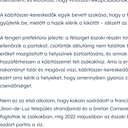
A kábítószer-kereskedők egyik bevett szokása, hogy a
gyűjtetik be, mielőtt a hajók elérik a kikötőt – idézett
A tengeri prefektúra jelezte: a félsziget északi részén 
ellenőrzik a partokat, csütörtök délutánig nem találta
erőket mozgósított a helyszínek biztosítására, és ann
hozzáférhessen a kábítószerrel teli zsákokhoz. Arra is 
rakományt talál és magával viszi, kábítószer-kereskedő
ezért arra kérik a helyieket, hogy amennyiben gyanús z
csendőrséget.
Nem ez az első alkalom, hogy kokain sodródott a franci
Jean-de-Luz település strandjainál és a breton Camaret
foglaltak le zsákokban, míg 2022 májusában az északi 
sodort partra a víz.