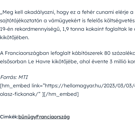
„Meg kell akadályozni, hogy ez a fehér cunami elérje a
sajtótájékoztatón a vámügyekért is felelős költségvetési
19-én rekordmennyiségű, 1,9 tonna kokaint foglaltak l
kikötőjében.
A Franciaországban lefoglalt kábítószerek 80 százaléka 
elsősorban Le Havre kikötőjébe, ahol évente 3 millió ko
Forrás: MTI
[hm_embed link=”https://hellomagyar.hu/2023/03/03/e
olasz-fickonak/” ][/hm_embed]
Címkék:
bűnügy
Franciaország