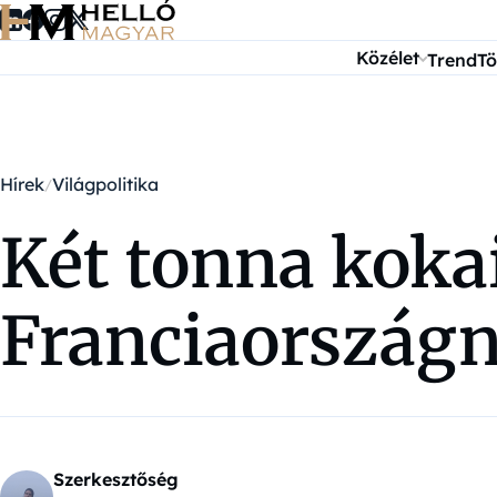
Ugrás a tartalomra
Közélet
Trend
Tö
Hírek
Világpolitika
Két tonna koka
Franciaországn
Szerkesztőség