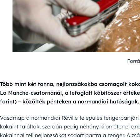
Forrá
Több mint két tonna, nejlonzsákokba csomagolt koka
La Manche-csatornánál, a lefoglalt kábítószer értéke
forint) – közölték pénteken a normandiai hatóságok.
Vasárnap a normandiai Réville település tengerpartjá
kokaint találtak, szerdán pedig néhány kilométerrel arr
kokainnal teli nejlonzsákot sodort partra a tenger. A z