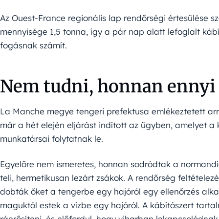
Az Ouest-France regionális lap rendőrségi értesülése s
mennyisége 1,5 tonna, így a pár nap alatt lefoglalt káb
fogásnak számít.
Nem tudni, honnan ennyi
La Manche megye tengeri prefektusa emlékeztetett arra
már a hét elején eljárást indított az ügyben, amelyet a
munkatársai folytatnak le.
Egyelőre nem ismeretes, honnan sodródtak a normandiai
teli, hermetikusan lezárt zsákok. A rendőrség feltétele
dobták őket a tengerbe egy hajóról egy ellenőrzés alka
maguktól estek a vízbe egy hajóról. A kábítószert tart
ráerősíteni, és előfordul, hogy viharban lekapcsolódnak