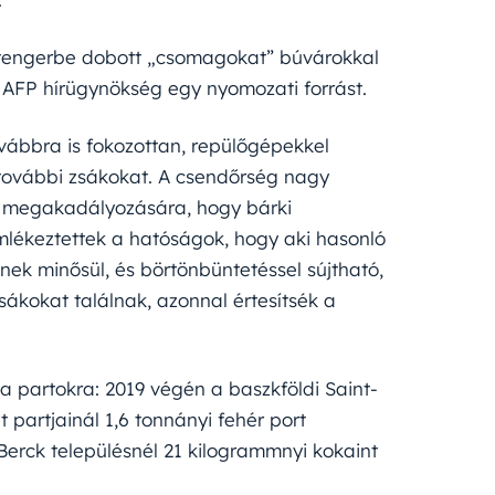
 tengerbe dobott „csomagokat” búvárokkal
 az AFP hírügynökség egy nyomozati forrást.
továbbra is fokozottan, repülőgépekkel
k további zsákokat. A csendőrség nagy
ak megakadályozására, hogy bárki
emlékeztettek a hatóságok, hogy aki hasonló
nek minősül, és börtönbüntetéssel sújtható,
sákokat találnak, azonnal értesítsék a
a partokra: 2019 végén a baszkföldi Saint-
 partjainál 1,6 tonnányi fehér port
Berck településnél 21 kilogrammnyi kokaint