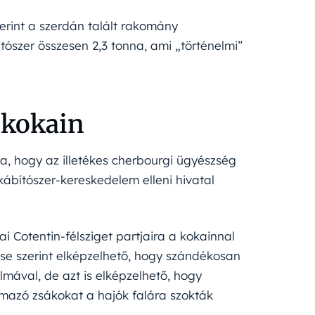
zerint a szerdán talált rakomány
ítószer összesen 2,3 tonna, ami „történelmi”
 kokain
, hogy az illetékes cherbourgi ügyészség
 kábítószer-kereskedelem elleni hivatal
 Cotentin-félsziget partjaira a kokainnal
zése szerint elképzelhető, hogy szándékosan
lmával, de azt is elképzelhető, hogy
almazó zsákokat a hajók falára szokták
.