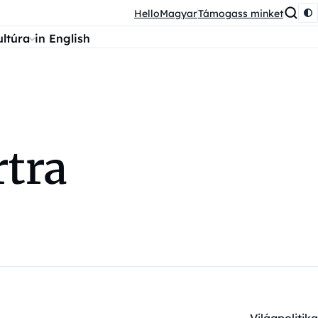
HelloMagyar
Támogass minket
ultúra
in English
rtra