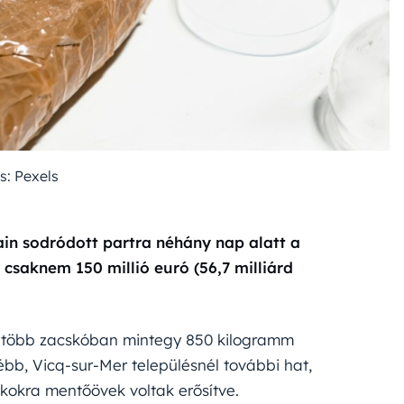
s: Pexels
in sodródott partra néhány nap alatt a
 csaknem 150 millió euró (56,7 milliárd
n több zacskóban mintegy 850 kilogramm
ébb, Vicq-sur-Mer településnél további hat,
sákokra mentőövek voltak erősítve.