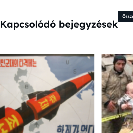
Össz
Kapcsolódó bejegyzések