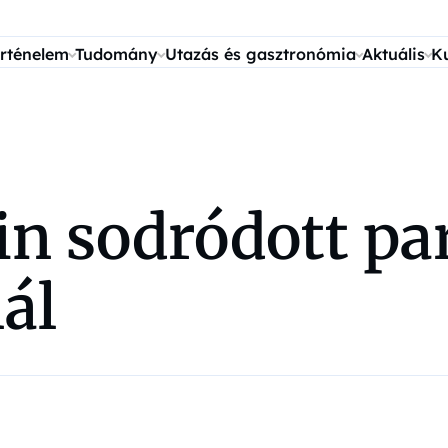
rténelem
Tudomány
Utazás és gasztronómia
Aktuális
K
in sodródott pa
ál