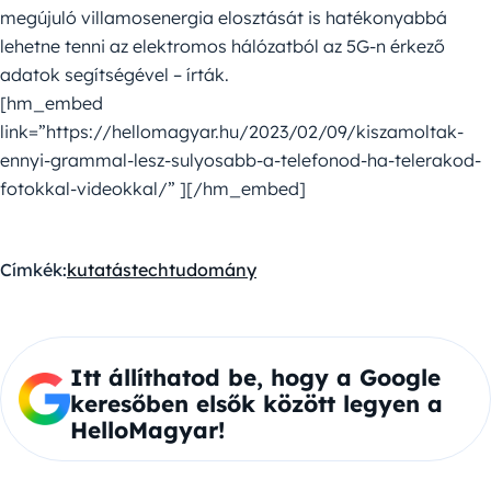
megújuló villamosenergia elosztását is hatékonyabbá
lehetne tenni az elektromos hálózatból az 5G-n érkező
adatok segítségével – írták.
[hm_embed
link=”https://hellomagyar.hu/2023/02/09/kiszamoltak-
ennyi-grammal-lesz-sulyosabb-a-telefonod-ha-telerakod-
fotokkal-videokkal/” ][/hm_embed]
Címkék:
kutatás
tech
tudomány
Itt állíthatod be, hogy a Google
keresőben elsők között legyen a
HelloMagyar!