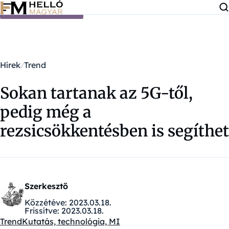
Ugrás a tartalomra
Hírek
Trend
Sokan tartanak az 5G-től,
pedig még a
rezsicsökkentésben is segíthet
Szerkesztő
Közzétéve:
2023.03.18.
Frissítve:
2023.03.18.
Trend
Kutatás, technológia, MI
Kategóriák: