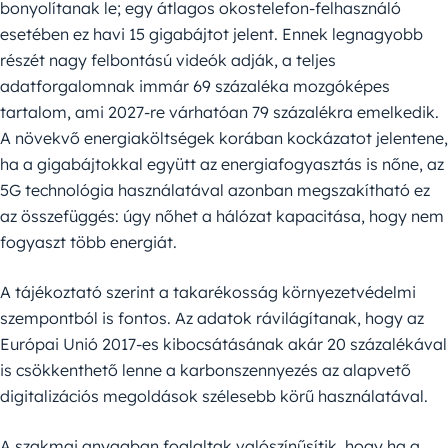
bonyolítanak le; egy átlagos okostelefon-felhasználó
esetében ez havi 15 gigabájtot jelent. Ennek legnagyobb
részét nagy felbontású videók adják, a teljes
adatforgalomnak immár 69 százaléka mozgóképes
tartalom, ami 2027-re várhatóan 79 százalékra emelkedik.
A növekvő energiaköltségek korában kockázatot jelentene,
ha a gigabájtokkal együtt az energiafogyasztás is nőne, az
5G technológia használatával azonban megszakítható ez
az összefüggés: úgy nőhet a hálózat kapacitása, hogy nem
fogyaszt több energiát.
A tájékoztató szerint a takarékosság környezetvédelmi
szempontból is fontos. Az adatok rávilágítanak, hogy az
Európai Unió 2017-es kibocsátásának akár 20 százalékával
is csökkenthető lenne a karbonszennyezés az alapvető
digitalizációs megoldások szélesebb körű használatával.
A szakmai anyagban foglaltak valószínűsítik, hogy ha a