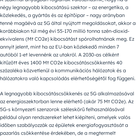
négy legnagyobb kibocsátású szektor – az energetika, a
közlekedés, a gyártás és az építőipar – nagy arányban
tenné magáévá az 5G által nyújtott megoldásokat, akkor a
korábbiakon túl még évi 55-170 millió tonna szén-dioxid-
ekvivalens (Mt CO2e) kibocsátást spórolhatnának meg. Ez
annyit jelent, mint ha az EU-ban közlekedő minden 7
autóból 1-et levennénk az utakról. A 2030-as célként
kitűzött éves 1400 Mt CO2e kibocsátáscsökkentés 40
százaléka közvetlenül a kommunikációs hálózatok és a
hálózatokra való kapcsolódás elérhetőségétől fog függeni.
A legnagyobb kibocsátáscsökkenés az 5G alkalmazásával
az energiaszektorban lenne elérhető (akár 75 Mt CO2e). Az
5G-s környezeti szenzorok széleskörű felhasználásával
például olyan rendszereket lehet kiépíteni, amelyek valós
időben szabályozzák az épületek energiafogyasztását a
pazarlás csökkentése érdekében, de a megtermelt