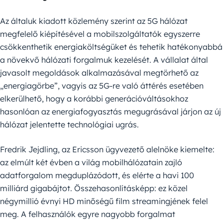
Az általuk kiadott közlemény szerint az 5G hálózat
megfelelő kiépítésével a mobilszolgáltatók egyszerre
csökkenthetik energiaköltségüket és tehetik hatékonyabbá
a növekvő hálózati forgalmuk kezelését. A vállalat által
javasolt megoldások alkalmazásával megtörhető az
„energiagörbe”, vagyis az 5G-re való áttérés esetében
elkerülhető, hogy a korábbi generációváltásokhoz
hasonlóan az energiafogyasztás megugrásával járjon az új
hálózat jelentette technológiai ugrás.
Fredrik Jejdling, az Ericsson ügyvezető alelnöke kiemelte:
az elmúlt két évben a világ mobilhálózatain zajló
adatforgalom megduplázódott, és elérte a havi 100
milliárd gigabájtot. Összehasonlításképp: ez közel
négymillió évnyi HD minőségű film streamingjének felel
meg. A felhasználók egyre nagyobb forgalmat