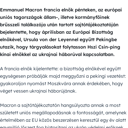
Emmanuel Macron francia elnök pénteken, az európai
uniós tagországok állam-, illetve kormányfőinek
brüsszeli találkozója után tartott sajtótájékoztatóján
bejelentette, hogy áprilisban az Európai Bizottság
elnökével, Ursula von der Leyennel együtt Pekingbe
utazik, hogy tárgyalásokat folytasson Hszi Csin-ping
kínai elnökkel az ukrajnai háborúval kapcsolatban.
A francia elnök kijelentette: a bizottság elnökével együtt
egységesen próbálják majd meggyőzni a pekingi vezetést:
gyakoroljon nyomást Moszkvára annak érdekében, hogy
véget vessen ukrajnai háborújának.
Macron a sajtótájékoztatón hangsúlyozta annak a most
született uniós megállapodásnak a fontosságát, amelynek
értelmében az EU közös beszerzésen keresztül egy év alatt
egymillió lőszert fog biztosítani az ukrán védelmi erőknek.