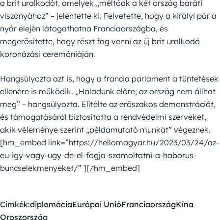
a brit uralkodót, amelyek „méltóak a két ország baráti
viszonyához” – jelentette ki. Felvetette, hogy a királyi pár a
nyár elején látogathatna Franciaországba, és
megerősítette, hogy részt fog venni az új brit uralkodó
koronázási ceremóniáján.
Hangsúlyozta azt is, hogy a francia parlament a tüntetések
ellenére is működik. „Haladunk előre, az ország nem állhat
meg” – hangsúlyozta. Elítélte az erőszakos demonstrációt,
és támogatásáról biztosította a rendvédelmi szerveket,
akik véleménye szerint „példamutató munkát” végeznek.
[hm_embed link=”https://hellomagyar.hu/2023/03/24/az-
eu-igy-vagy-ugy-de-el-fogja-szamoltatni-a-haborus-
buncselekmenyeket/” ][/hm_embed]
Címkék:
diplomácia
Európai Unió
Franciaország
Kína
Oroszország