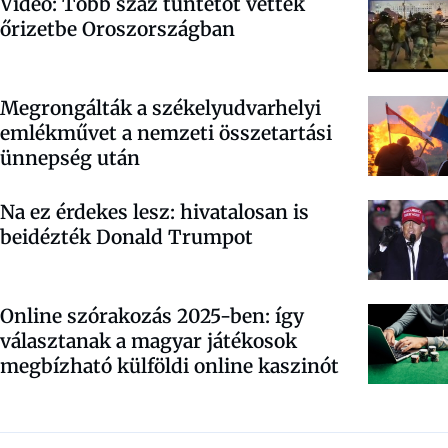
Videó: Több száz tüntetőt vettek
őrizetbe Oroszországban
Megrongálták a székelyudvarhelyi
emlékművet a nemzeti összetartási
ünnepség után
Na ez érdekes lesz: hivatalosan is
beidézték Donald Trumpot
Online szórakozás 2025-ben: így
választanak a magyar játékosok
megbízható külföldi online kaszinót