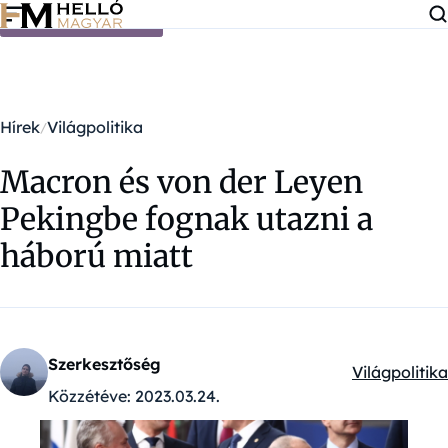
Ugrás a tartalomra
Hírek
Világpolitika
Macron és von der Leyen
Pekingbe fognak utazni a
háború miatt
Szerkesztőség
Világpolitika
Kategóriák:
Közzétéve:
2023.03.24.