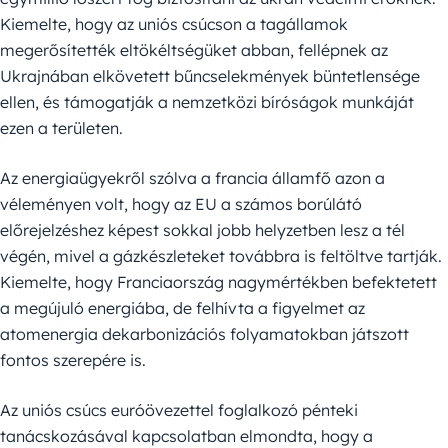
Kiemelte, hogy az uniós csúcson a tagállamok
megerősítették eltökéltségüket abban, fellépnek az
Ukrajnában elkövetett bűncselekmények büntetlensége
ellen, és támogatják a nemzetközi bíróságok munkáját
ezen a területen.
Az energiaügyekről szólva a francia államfő azon a
véleményen volt, hogy az EU a számos borúlátó
előrejelzéshez képest sokkal jobb helyzetben lesz a tél
végén, mivel a gázkészleteket továbbra is feltöltve tartják.
Kiemelte, hogy Franciaország nagymértékben befektetett
a megújuló energiába, de felhívta a figyelmet az
atomenergia dekarbonizációs folyamatokban játszott
fontos szerepére is.
Az uniós csúcs euróövezettel foglalkozó pénteki
tanácskozásával kapcsolatban elmondta, hogy a