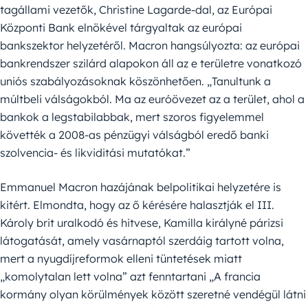
tagállami vezetők, Christine Lagarde-dal, az Európai
Központi Bank elnökével tárgyaltak az európai
bankszektor helyzetéről. Macron hangsúlyozta: az európai
bankrendszer szilárd alapokon áll az e területre vonatkozó
uniós szabályozásoknak köszönhetően. „Tanultunk a
múltbeli válságokból. Ma az euróövezet az a terület, ahol a
bankok a legstabilabbak, mert szoros figyelemmel
követték a 2008-as pénzügyi válságból eredő banki
szolvencia- és likviditási mutatókat.”
Emmanuel Macron hazájának belpolitikai helyzetére is
kitért. Elmondta, hogy az ő kérésére halasztják el III.
Károly brit uralkodó és hitvese, Kamilla királyné párizsi
látogatását, amely vasárnaptól szerdáig tartott volna,
mert a nyugdíjreformok elleni tüntetések miatt
„komolytalan lett volna” azt fenntartani „A francia
kormány olyan körülmények között szeretné vendégül látni