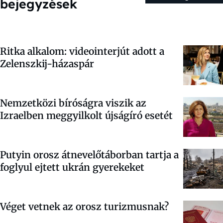
bejegyzések
Ritka alkalom: videointerjút adott a
Zelenszkij-házaspár
Nemzetközi bíróságra viszik az
Izraelben meggyilkolt újságíró esetét
Putyin orosz átnevelőtáborban tartja a
foglyul ejtett ukrán gyerekeket
Véget vetnek az orosz turizmusnak?