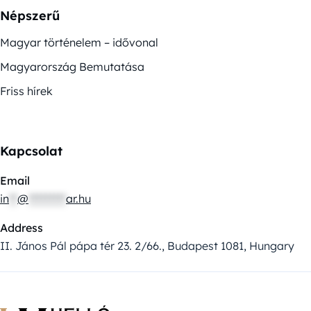
Népszerű
Magyar történelem – idővonal
Magyarország Bemutatása
Friss hírek
Kapcsolat
Email
in
**
@
*********
ar.hu
Address
II. János Pál pápa tér 23. 2/66., Budapest 1081, Hungary