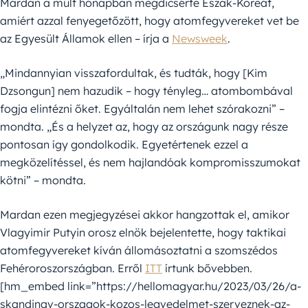
Mardan a múlt hónapban megdicsérte Észak-Koreát,
amiért azzal fenyegetőzött, hogy atomfegyvereket vet be
az Egyesült Államok ellen – írja a
Newsweek
.
„Mindannyian visszafordultak, és tudták, hogy [Kim
Dzsongun] nem hazudik – hogy tényleg… atombombával
fogja elintézni őket. Egyáltalán nem lehet szórakozni” –
mondta. „És a helyzet az, hogy az országunk nagy része
pontosan így gondolkodik. Egyetértenek ezzel a
megközelítéssel, és nem hajlandóak kompromisszumokat
kötni” – mondta.
Mardan ezen megjegyzései akkor hangzottak el, amikor
Vlagyimir Putyin orosz elnök bejelentette, hogy taktikai
atomfegyvereket kíván állomásoztatni a szomszédos
Fehéroroszországban. Erről
ITT
írtunk bővebben.
[hm_embed link=”https://hellomagyar.hu/2023/03/26/a-
skandinav-orszagok-kozos-legvedelmet-szerveznek-az-