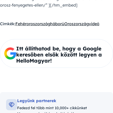
orosz-fenyegetes-ellen/” ][/hm_embed]
Címkék:
Fehéroroszország
háború
Oroszország
videó
Itt állíthatod be, hogy a Google
keresőben elsők között legyen a
HelloMagyar!
Legyünk partnerek
Fedezd fel több mint 10,000+ cikkünket