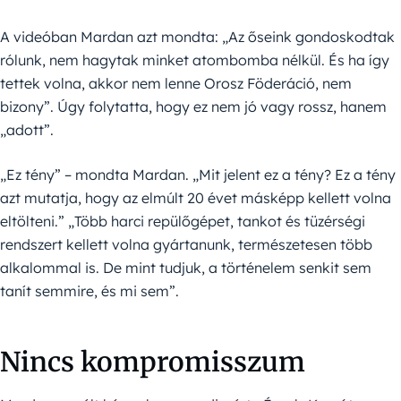
A videóban Mardan azt mondta: „Az őseink gondoskodtak
rólunk, nem hagytak minket atombomba nélkül. És ha így
tettek volna, akkor nem lenne Orosz Föderáció, nem
bizony”. Úgy folytatta, hogy ez nem jó vagy rossz, hanem
„adott”.
„Ez tény” – mondta Mardan. „Mit jelent ez a tény? Ez a tény
azt mutatja, hogy az elmúlt 20 évet másképp kellett volna
eltölteni.” „Több harci repülőgépet, tankot és tüzérségi
rendszert kellett volna gyártanunk, természetesen több
alkalommal is. De mint tudjuk, a történelem senkit sem
tanít semmire, és mi sem”.
Nincs kompromisszum