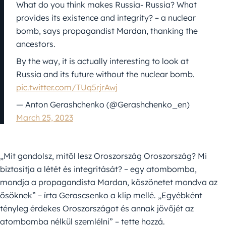
What do you think makes Russia- Russia? What
provides its existence and integrity? – a nuclear
bomb, says propagandist Mardan, thanking the
ancestors.
By the way, it is actually interesting to look at
Russia and its future without the nuclear bomb.
pic.twitter.com/TUq5rjrAwj
— Anton Gerashchenko (@Gerashchenko_en)
March 25, 2023
„Mit gondolsz, mitől lesz Oroszország Oroszország? Mi
biztosítja a létét és integritását? – egy atombomba,
mondja a propagandista Mardan, köszönetet mondva az
ősöknek” – írta Gerascsenko a klip mellé. „Egyébként
tényleg érdekes Oroszországot és annak jövőjét az
atombomba nélkül szemlélni” – tette hozzá.