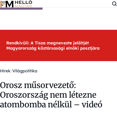
Ugrás a tartalomra
Rendkívüli: A Tisza megnevezte jelöltjét
Magyarország köztársasági elnöki posztjára
Hírek
Világpolitika
Orosz műsorvezető:
Oroszország nem létezne
atombomba nélkül – videó