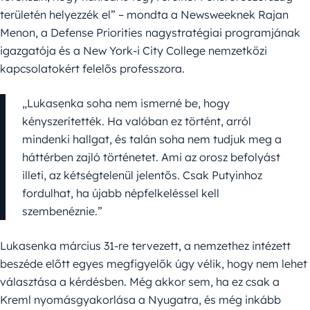
területén helyezzék el” – mondta a Newsweeknek Rajan
Menon, a Defense Priorities nagystratégiai programjának
igazgatója és a New York-i City College nemzetközi
kapcsolatokért felelős professzora.
„Lukasenka soha nem ismerné be, hogy
kényszerítették. Ha valóban ez történt, arról
mindenki hallgat, és talán soha nem tudjuk meg a
háttérben zajló történetet. Ami az orosz befolyást
illeti, az kétségtelenül jelentős. Csak Putyinhoz
fordulhat, ha újabb népfelkeléssel kell
szembenéznie.”
Lukasenka március 31-re tervezett, a nemzethez intézett
beszéde előtt egyes megfigyelők úgy vélik, hogy nem lehet
választása a kérdésben. Még akkor sem, ha ez csak a
Kreml nyomásgyakorlása a Nyugatra, és még inkább