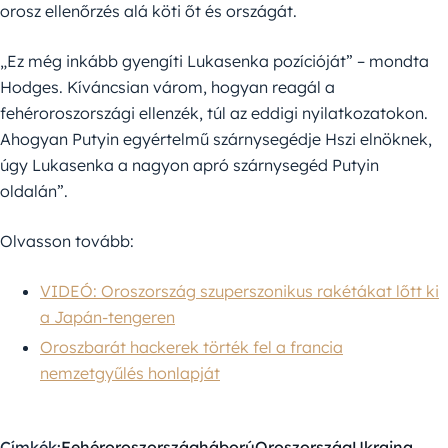
orosz ellenőrzés alá köti őt és országát.
„Ez még inkább gyengíti Lukasenka pozícióját” – mondta
Hodges. Kíváncsian várom, hogyan reagál a
fehéroroszországi ellenzék, túl az eddigi nyilatkozatokon.
Ahogyan Putyin egyértelmű szárnysegédje Hszi elnöknek,
úgy Lukasenka a nagyon apró szárnysegéd Putyin
oldalán”.
Olvasson tovább:
VIDEÓ: Oroszország szuperszonikus rakétákat lőtt ki
a Japán-tengeren
Oroszbarát hackerek törték fel a francia
nemzetgyűlés honlapját
Címkék:
Fehéroroszország
háború
Oroszország
Ukrajna