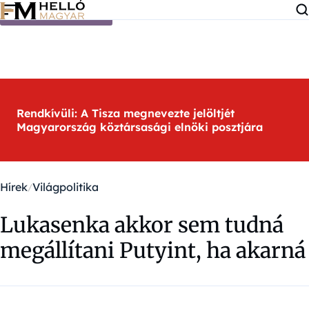
Ugrás a tartalomra
Rendkívüli: A Tisza megnevezte jelöltjét
Magyarország köztársasági elnöki posztjára
Hírek
Világpolitika
Lukasenka akkor sem tudná
megállítani Putyint, ha akarná