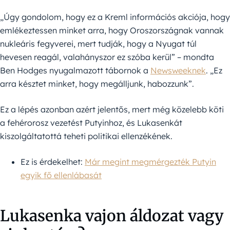
„Úgy gondolom, hogy ez a Kreml információs akciója, hogy
emlékeztessen minket arra, hogy Oroszországnak vannak
nukleáris fegyverei, mert tudják, hogy a Nyugat túl
hevesen reagál, valahányszor ez szóba kerül” – mondta
Ben Hodges nyugalmazott tábornok a
Newsweeknek
. „Ez
arra késztet minket, hogy megálljunk, habozzunk”.
Ez a lépés azonban azért jelentős, mert még közelebb köti
a fehérorosz vezetést Putyinhoz, és Lukasenkát
kiszolgáltatottá teheti politikai ellenzékének.
Ez is érdekelhet:
Már megint megmérgezték Putyin
egyik fő ellenlábasát
Lukasenka vajon áldozat vagy