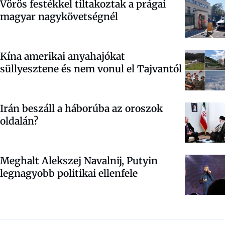
Vörös festékkel tiltakoztak a prágai
magyar nagykövetségnél
Kína amerikai anyahajókat
süllyesztene és nem vonul el Tajvantól
Irán beszáll a háborúba az oroszok
oldalán?
Meghalt Alekszej Navalnij, Putyin
legnagyobb politikai ellenfele