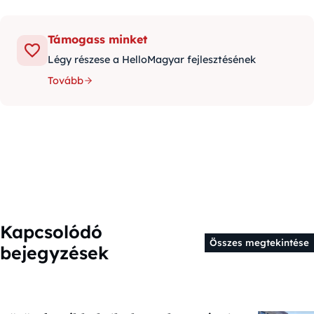
Támogass minket
Légy részese a HelloMagyar fejlesztésének
Tovább
Kapcsolódó
Összes megtekintése
bejegyzések