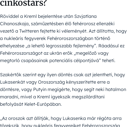
cinkostárs?
Röviddel a Kreml bejelentése után Szvjatlana
Cihanoszkaja, száműzetésben élő fehérorosz ellenzéki
vezető a Twitteren fejtette ki véleményét. Azt állította, hogy
a nukleáris fegyverek Fehéroroszországban történő
elhelyezése „a lehető legrosszabb fejlemény”. Ráadásul ez
Fehéroroszországot az ukrán erők „megelőző vagy
megtorló csapásainak potenciális célpontjává” teheti.
Szakértők szerint egy ilyen döntés csak azt jelentheti, hogy
Lukasenkát vagy Oroszország kényszerítette erre a
döntésre, vagy Putyin megígérte, hogy segít neki hatalmon
maradni, mivel a Kreml igyekszik megszilárdítani
befolyását Kelet-Európában.
„Az oroszok azt állítják, hogy Lukasenka már régóta arra
törekszik, hogy nukleáris fegyvereiket Fehéroroszország