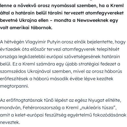
lenne a növekvő orosz nyomással szemben, ha a Kreml
által a határain belül tárolni tervezett atomfegyvereket
bevetné Ukrajna ellen – mondta a Newsweeknek egy
volt amerikai tábornok.
A hétvégén Vlagyimir Putyin orosz elnök bejelentette, hogy
évtizedek óta először tervezi atomfegyverek telepítését
országa legközelebbi európai szövetségesének határain
belül. Ez a Kreml számára egy újabb stratégiai fedezet a
szomszédos Ukrajnával szemben, mivel az orosz háborús
erőfeszítések a háború második évébe lépve kezdtek
megtorpanni.
Az erőfitogtatásnak tűnő lépést az egész Nyugat elítélte,
mondván, Fehéroroszország a Kreml „nukleáris túsza”,
amit a kelet-európai feszültség egyértelmű fokozódásának
neveztek.