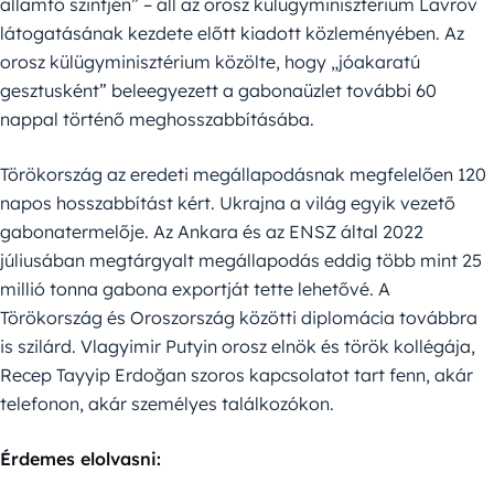
államfő szintjén” – áll az orosz külügyminisztérium Lavrov
látogatásának kezdete előtt kiadott közleményében. Az
orosz külügyminisztérium közölte, hogy „jóakaratú
gesztusként” beleegyezett a gabonaüzlet további 60
nappal történő meghosszabbításába.
Törökország az eredeti megállapodásnak megfelelően 120
napos hosszabbítást kért. Ukrajna a világ egyik vezető
gabonatermelője. Az Ankara és az ENSZ által 2022
júliusában megtárgyalt megállapodás eddig több mint 25
millió tonna gabona exportját tette lehetővé. A
Törökország és Oroszország közötti diplomácia továbbra
is szilárd. Vlagyimir Putyin orosz elnök és török kollégája,
Recep Tayyip Erdoğan szoros kapcsolatot tart fenn, akár
telefonon, akár személyes találkozókon.
Érdemes elolvasni: