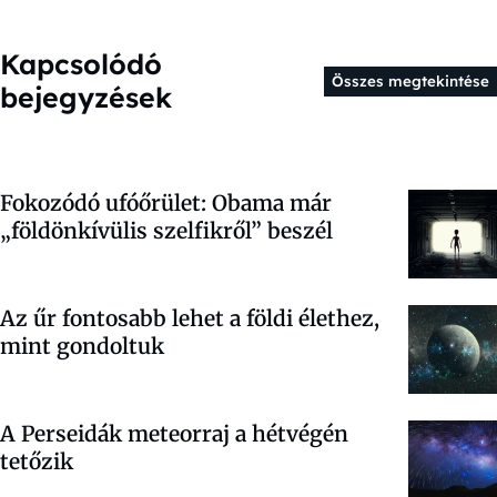
Kapcsolódó
Összes megtekintése
bejegyzések
Fokozódó ufóőrület: Obama már
„földönkívülis szelfikről” beszél
Az űr fontosabb lehet a földi élethez,
mint gondoltuk
A Perseidák meteorraj a hétvégén
tetőzik