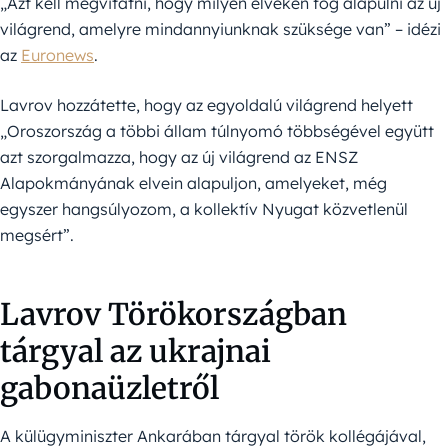
„Azt kell megvitatni, hogy milyen elveken fog alapulni az új
világrend, amelyre mindannyiunknak szüksége van” – idézi
az
Euronews
.
Lavrov hozzátette, hogy az egyoldalú világrend helyett
„Oroszország a többi állam túlnyomó többségével együtt
azt szorgalmazza, hogy az új világrend az ENSZ
Alapokmányának elvein alapuljon, amelyeket, még
egyszer hangsúlyozom, a kollektív Nyugat közvetlenül
megsért”.
Lavrov Törökországban
tárgyal az ukrajnai
gabonaüzletről
A külügyminiszter Ankarában tárgyal török kollégájával,