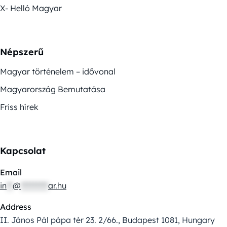
X- Helló Magyar
Népszerű
Magyar történelem – idővonal
Magyarország Bemutatása
Friss hírek
Kapcsolat
Email
in
**
@
*********
ar.hu
Address
II. János Pál pápa tér 23. 2/66., Budapest 1081, Hungary