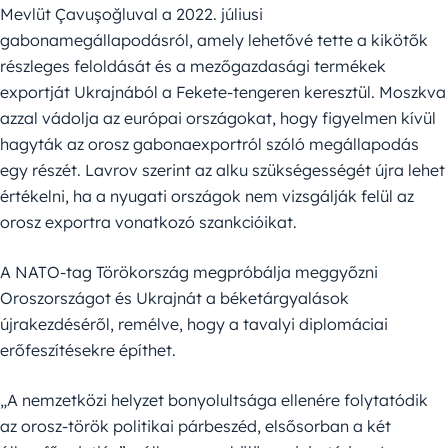
Mevlüt Çavuşoğluval a 2022. júliusi
gabonamegállapodásról, amely lehetővé tette a kikötők
részleges feloldását és a mezőgazdasági termékek
exportját Ukrajnából a Fekete-tengeren keresztül. Moszkva
azzal vádolja az európai országokat, hogy figyelmen kívül
hagyták az orosz gabonaexportról szóló megállapodás
egy részét. Lavrov szerint az alku szükségességét újra lehet
értékelni, ha a nyugati országok nem vizsgálják felül az
orosz exportra vonatkozó szankcióikat.
A NATO-tag Törökország megpróbálja meggyőzni
Oroszországot és Ukrajnát a béketárgyalások
újrakezdéséről, remélve, hogy a tavalyi diplomáciai
erőfeszítésekre építhet.
„A nemzetközi helyzet bonyolultsága ellenére folytatódik
az orosz-török politikai párbeszéd, elsősorban a két