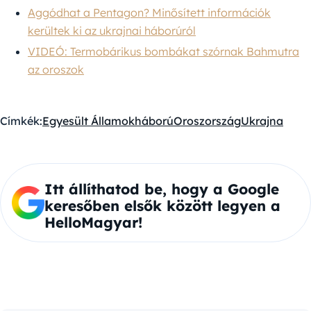
Aggódhat a Pentagon? Minősített információk
kerültek ki az ukrajnai háborúról
VIDEÓ: Termobárikus bombákat szórnak Bahmutra
az oroszok
Címkék:
Egyesült Államok
háború
Oroszország
Ukrajna
Itt állíthatod be, hogy a Google
keresőben elsők között legyen a
HelloMagyar!