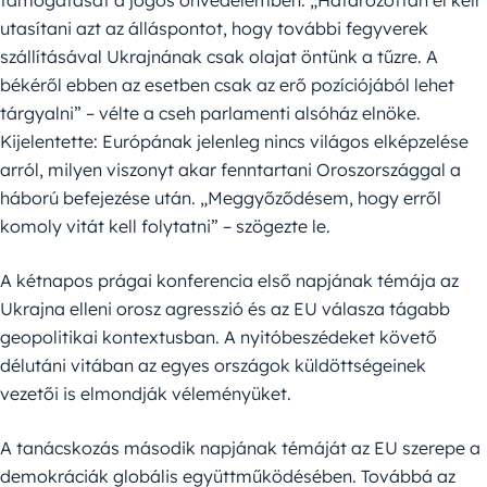
támogatását a jogos önvédelemben. „Határozottan el kell
utasítani azt az álláspontot, hogy további fegyverek
szállításával Ukrajnának csak olajat öntünk a tűzre. A
békéről ebben az esetben csak az erő pozíciójából lehet
tárgyalni” – vélte a cseh parlamenti alsóház elnöke.
Kijelentette: Európának jelenleg nincs világos elképzelése
arról, milyen viszonyt akar fenntartani Oroszországgal a
háború befejezése után. „Meggyőződésem, hogy erről
komoly vitát kell folytatni” – szögezte le.
A kétnapos prágai konferencia első napjának témája az
Ukrajna elleni orosz agresszió és az EU válasza tágabb
geopolitikai kontextusban. A nyitóbeszédeket követő
délutáni vitában az egyes országok küldöttségeinek
vezetői is elmondják véleményüket.
A tanácskozás második napjának témáját az EU szerepe a
demokráciák globális együttműködésében. Továbbá az