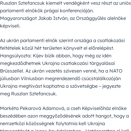
Ruszlan Sztefancsuk kiemelt vendégként vesz részt az uniós
parlamenti elnökök prágai konferenciáján.
Magyarországot Jakab István, az Országgyűlés alelnöke
képviseli.
Az ukrán parlamenti elnök szerint országa a csatlakozási
feltételek közül hét területen könyvelt el előrelépést.
Hangsúlyozta: Kijev bízik abban, hogy még az idén
megkezdődhetnek Ukrajna csatlakozási tárgyalásai
Brüsszellel. Az ukrán vezetés szívesen venné, ha a NATO
júliusban Vilniusban megrendezendő csúcstalálkozóján
Ukrajna meghívást kaphatna a szövetségbe – jegyezte
meg Ruszlan Sztefancsuk.
Markéta Pekarová Adamová, a cseh Képviselőház elnöke
beszédében azon meggyőződésének adott hangot, hogy a
nemzetközi közösségnek folytatnia kell Ukrajna