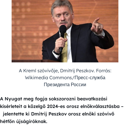
A Kreml szóvivője, Dmitrij Peszkov. Forrás:
Wikimedia Commons/Пресс-служба
Президента России
A Nyugat meg fogja sokszorozni beavatkozási
kísérleteit a közelgő 2024-es orosz elnökválasztásba –
jelentette ki Dmitrij Peszkov orosz elnöki szóvivő
hétfőn újságíróknak.