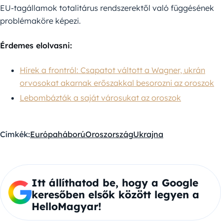
EU-tagállamok totalitárus rendszerektől való függésének
problémaköre képezi.
Érdemes elolvasni:
Hírek a frontról: Csapatot váltott a Wagner, ukrán
orvosokat akarnak erőszakkal besorozni az oroszok
Lebombázták a saját városukat az oroszok
Címkék:
Európa
háború
Oroszország
Ukrajna
Itt állíthatod be, hogy a Google
keresőben elsők között legyen a
HelloMagyar!