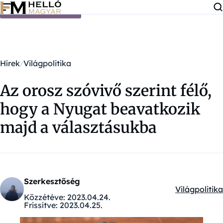
Ugrás a tartalomra
Hírek
Világpolitika
Az orosz szóvivő szerint félő,
hogy a Nyugat beavatkozik
majd a választásukba
Szerkesztőség
Világpolitika
Kategóriák:
Közzétéve:
2023.04.24.
Frissítve:
2023.04.25.