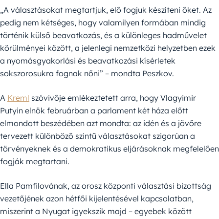
„A választásokat megtartjuk, elő fogjuk készíteni őket. Az
pedig nem kétséges, hogy valamilyen formában mindig
történik külső beavatkozás, és a különleges hadművelet
körülményei között, a jelenlegi nemzetközi helyzetben ezek
a nyomásgyakorlási és beavatkozási kísérletek
sokszorosukra fognak nőni” – mondta Peszkov.
A
Kreml
szóvivője emlékeztetett arra, hogy Vlagyimir
Putyin elnök februárban a parlament két háza előtt
elmondott beszédében azt mondta: az idén és a jövőre
tervezett különböző szintű választásokat szigorúan a
törvényeknek és a demokratikus eljárásoknak megfelelően
fogják megtartani.
Ella Pamfilovának, az orosz központi választási bizottság
vezetőjének azon hétfői kijelentésével kapcsolatban,
miszerint a Nyugat igyekszik majd – egyebek között