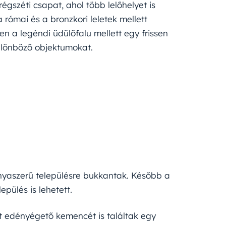
égszéti csapat, ahol több lelőhelyet is
a római és a bronzkori leletek mellett
en a legéndi üdülőfalu mellett egy frissen
különböző objektumokat.
tanyaszerű településre bukkantak. Később a
epülés is lehetett.
két edényégető kemencét is találtak egy