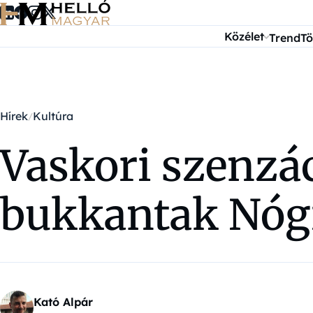
Ugrás a tartalomra
Közélet
Trend
Tö
Hírek
Kultúra
Vaskori szenzác
bukkantak Nóg
Kató Alpár