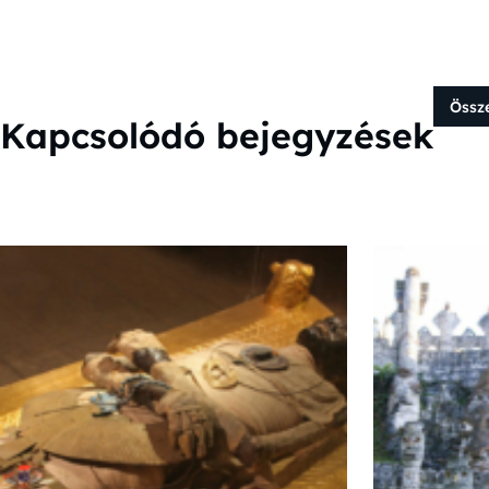
Össz
Kapcsolódó bejegyzések