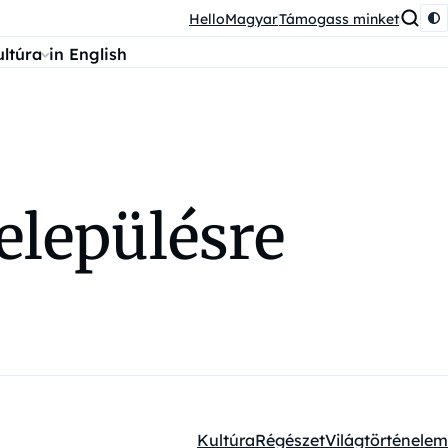
HelloMagyar
Támogass minket
ultúra
in English
településre
Kultúra
Régészet
Világtörténelem