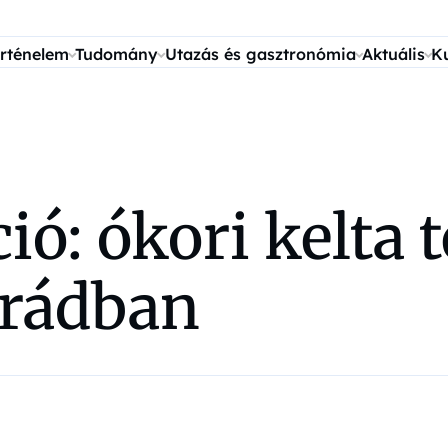
rténelem
Tudomány
Utazás és gasztronómia
Aktuális
K
ió: ókori kelta 
rádban