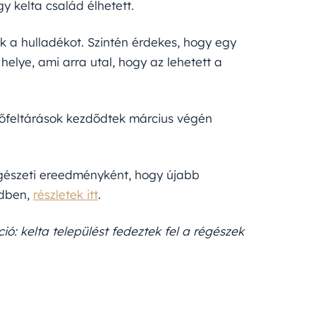
y kelta család élhetett.
 a hulladékot. Szintén érdekes, hogy egy
lye, ami arra utal, hogy az lehetett a
tőfeltárások kezdődtek március végén
gészeti ereedményként, hogy újabb
edben,
részletek itt
.
ió: kelta települést fedeztek fel a régészek