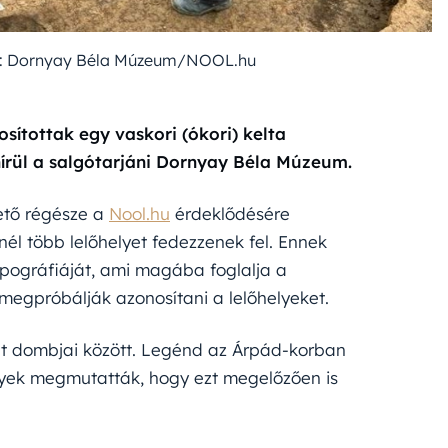
s: Dornyay Béla Múzeum/NOOL.hu
osítottak egy vaskori (ókori) kelta
írül a salgótarjáni Dornyay Béla Múzeum.
zető régésze a
Nool.hu
érdeklődésére
nél több lelőhelyet fedezzenek fel. Ennek
opográfiáját, ami magába foglalja a
 megpróbálják azonosítani a lelőhelyeket.
hát dombjai között. Legénd az Árpád-korban
ek megmutatták, hogy ezt megelőzően is