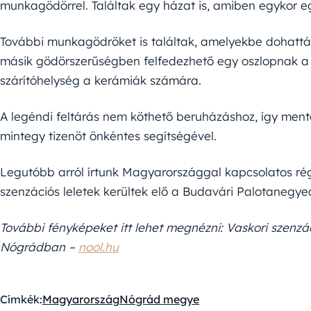
munkagödörrel. Találtak egy házat is, amiben egykor eg
További munkagödröket is találtak, amelyekbe dohatták
másik gödörszerűségben felfedezhető egy oszlopnak a he
szárítóhelység a kerámiák számára.
A legéndi feltárás nem köthető beruházáshoz, így men
mintegy tizenöt önkéntes segítségével.
Legutóbb arról írtunk Magyarországgal kapcsolatos ré
szenzációs leletek kerültek elő a Budavári Palotanegy
További fényképeket itt lehet megnézni: Vaskori szenzác
Nógrádban –
nool.hu
Címkék:
Magyarország
Nógrád megye