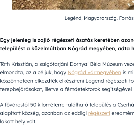
Legénd, Magyarország. Forrá
Egy jelenleg is zajló régészeti ásatás keretében azon
települést a közelmúltban Nógrád megyében, adta h
Tóth Krisztián, a salgótarjáni Dornyai Béla Múzeum ve
elmondta, az a céljuk, hogy
Nógrád vármegyében
is mi
köszönhetően elkezdték elkészíteni Legénd régészeti t
terepbejárásokat, illetve a fémdetektorok segítségével
A fővárostól 50 kilométerre található település a Cser
alapított község, azonban az eddigi
régészeti
eredmény
lakott hely volt.