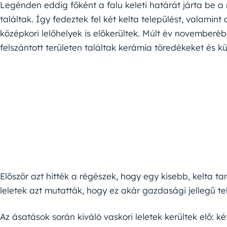
Legénden eddig főként a falu keleti határát járta be a r
találtak. Így fedeztek fel két kelta települést, valamint 
középkori lelőhelyek is előkerültek. Múlt év novemberéb
felszántott területen találtak kerámia töredékeket és 
Először azt hitték a régészek, hogy egy kisebb, kelta 
leletek azt mutatták, hogy ez akár gazdasági jellegű tel
Az ásatások során kiváló vaskori leletek kerültek elő: 