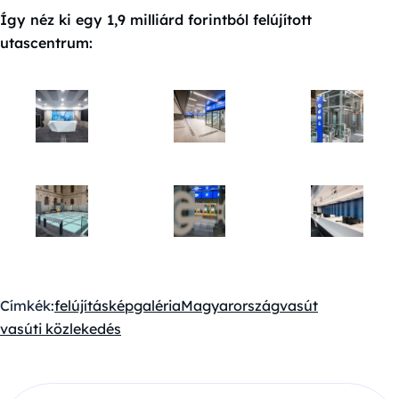
Így néz ki egy 1,9 milliárd forintból felújított
utascentrum:
Címkék:
felújítás
képgaléria
Magyarország
vasút
vasúti közlekedés