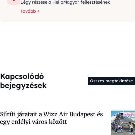
Légy részese a HelloMagyar fejlesztésének
Tovább
Kapcsolódó
Összes megtekintése
bejegyzések
Sűríti járatait a Wizz Air Budapest és
egy erdélyi város között