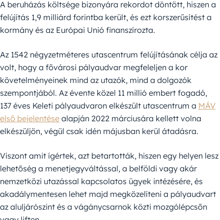
A beruházás költsége bizonyára rekordot döntött, hiszen a
felújítás 1,9 milliárd forintba került, és ezt korszerűsítést a
kormány és az Európai Unió finanszírozta.
Az 1542 négyzetméteres utascentrum felújításának célja az
volt, hogy a fővárosi pályaudvar megfeleljen a kor
követelményeinek mind az utazók, mind a dolgozók
szempontjából. Az évente közel 11 millió embert fogadó,
137 éves Keleti pályaudvaron elkészült utascentrum a
MÁV
első bejelentése
alapján 2022 márciusára kellett volna
elkészüljön, végül csak idén májusban kerül átadásra.
Viszont amit ígértek, azt betartották, hiszen egy helyen lesz
lehetőség a menetjegyváltással, a belföldi vagy akár
nemzetközi utazással kapcsolatos ügyek intézésére, és
akadálymentesen lehet majd megközelíteni a pályaudvart
az aluljárószint és a vágánycsarnok közti mozgólépcsőn
vagy liften.