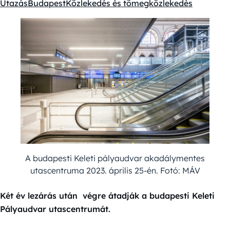
Utazás
Budapest
Közlekedés és tömegközlekedés
Kategóriák:
A budapesti Keleti pályaudvar akadálymentes
utascentruma 2023. április 25-én. Fotó: MÁV
Két év lezárás után végre átadják a budapesti Keleti
Pályaudvar utascentrumát.