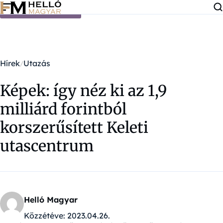
Ugrás a tartalomra
Hírek
Utazás
Képek: így néz ki az 1,9
milliárd forintból
korszerűsített Keleti
utascentrum
Helló Magyar
Közzétéve:
2023.04.26.