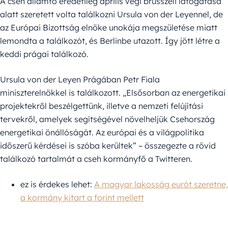
A cseh államfő eredetileg április végi brüsszeli látogatása
alatt szeretett volta találkozni Ursula von der Leyennel, de
az Európai Bizottság elnöke unokája megszületése miatt
lemondta a találkozót, és Berlinbe utazott. Így jött létre a
keddi prágai találkozó.
Ursula von der Leyen Prágában Petr Fiala
miniszterelnökkel is találkozott. „Elsősorban az energetikai
projektekről beszélgettünk, illetve a nemzeti felújítási
tervekről, amelyek segítségével növelheljük Csehország
energetikai önállóságát. Az európai és a világpolitika
időszerű kérdései is szóba kerültek” – összegezte a rövid
találkozó tartalmát a cseh kormányfő a Twitteren.
ez is érdekes lehet:
A magyar lakosság eurót szeretne,
a kormány kitart a forint mellett