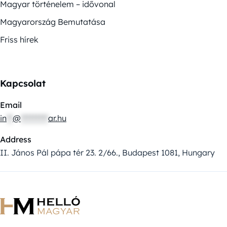
Magyar történelem – idővonal
Magyarország Bemutatása
Friss hírek
Kapcsolat
Email
in
**
@
*********
ar.hu
Address
II. János Pál pápa tér 23. 2/66., Budapest 1081, Hungary