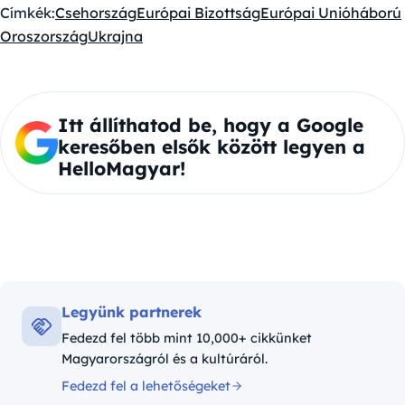
Címkék:
Csehország
Európai Bizottság
Európai Unió
háború
Oroszország
Ukrajna
Itt állíthatod be, hogy a Google
keresőben elsők között legyen a
HelloMagyar!
Legyünk partnerek
Fedezd fel több mint 10,000+ cikkünket
Magyarországról és a kultúráról.
Fedezd fel a lehetőségeket