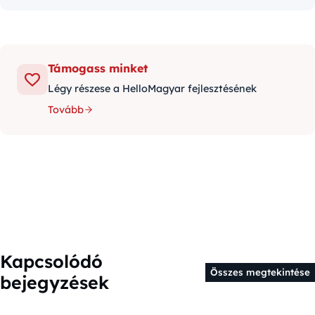
Támogass minket
Légy részese a HelloMagyar fejlesztésének
Tovább
Kapcsolódó
Összes megtekintése
bejegyzések