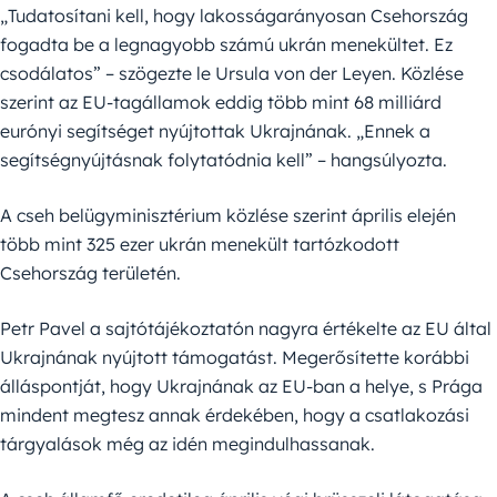
„Tudatosítani kell, hogy lakosságarányosan Csehország
fogadta be a legnagyobb számú ukrán menekültet. Ez
csodálatos” – szögezte le Ursula von der Leyen. Közlése
szerint az EU-tagállamok eddig több mint 68 milliárd
eurónyi segítséget nyújtottak Ukrajnának. „Ennek a
segítségnyújtásnak folytatódnia kell” – hangsúlyozta.
A cseh belügyminisztérium közlése szerint április elején
több mint 325 ezer ukrán menekült tartózkodott
Csehország területén.
Petr Pavel a sajtótájékoztatón nagyra értékelte az EU által
Ukrajnának nyújtott támogatást. Megerősítette korábbi
álláspontját, hogy Ukrajnának az EU-ban a helye, s Prága
mindent megtesz annak érdekében, hogy a csatlakozási
tárgyalások még az idén megindulhassanak.