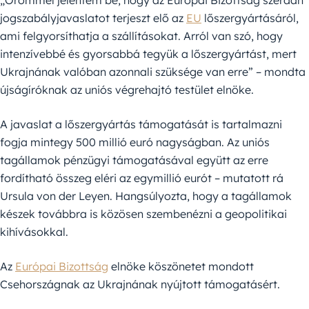
„Örömmel jelentem be, hogy az Európai Bizottság szerdán
jogszabályjavaslatot terjeszt elő az
EU
lőszergyártásáról,
ami felgyorsíthatja a szállításokat. Arról van szó, hogy
intenzívebbé és gyorsabbá tegyük a lőszergyártást, mert
Ukrajnának valóban azonnali szüksége van erre” – mondta
újságíróknak az uniós végrehajtó testület elnöke.
A javaslat a lőszergyártás támogatását is tartalmazni
fogja mintegy 500 millió euró nagyságban. Az uniós
tagállamok pénzügyi támogatásával együtt az erre
fordítható összeg eléri az egymillió eurót – mutatott rá
Ursula von der Leyen. Hangsúlyozta, hogy a tagállamok
készek továbbra is közösen szembenézni a geopolitikai
kihívásokkal.
Az
Európai Bizottság
elnöke köszönetet mondott
Csehországnak az Ukrajnának nyújtott támogatásért.