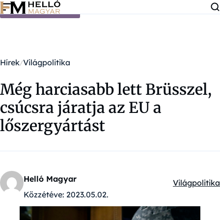
Ugrás a tartalomra
Hírek
Világpolitika
Még harciasabb lett Brüsszel,
csúcsra járatja az EU a
lőszergyártást
Helló Magyar
Világpolitika
Kategóriák:
Közzétéve:
2023.05.02.