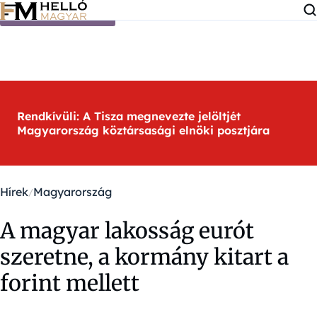
Ugrás a tartalomra
Rendkívüli: A Tisza megnevezte jelöltjét
Magyarország köztársasági elnöki posztjára
Hírek
Magyarország
A magyar lakosság eurót
szeretne, a kormány kitart a
forint mellett