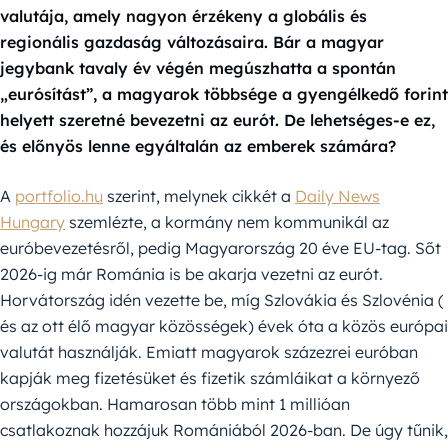
valutája, amely nagyon érzékeny a globális és
regionális gazdaság változásaira. Bár a magyar
jegybank tavaly év végén megúszhatta a spontán
„eurósítást”, a magyarok többsége a gyengélkedő forint
helyett szeretné bevezetni az eurót. De lehetséges-e ez,
és előnyös lenne egyáltalán az emberek számára?
A
portfolio.hu
szerint, melynek cikkét a
Daily News
Hungary
szemlézte, a kormány nem kommunikál az
euróbevezetésről, pedig Magyarország 20 éve EU-tag. Sőt
2026-ig már Románia is be akarja vezetni az eurót.
Horvátország idén vezette be, míg Szlovákia és Szlovénia (
és az ott élő magyar közösségek) évek óta a közös európai
valutát használják. Emiatt magyarok százezrei euróban
kapják meg fizetésüket és fizetik számláikat a környező
országokban. Hamarosan több mint 1 millióan
csatlakoznak hozzájuk Romániából 2026-ban. De úgy tűnik,