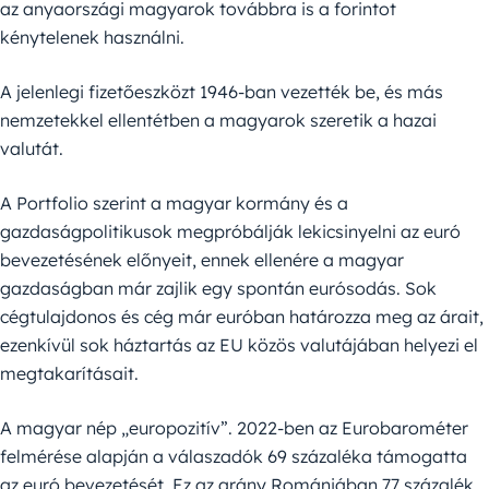
az anyaországi magyarok továbbra is a forintot
kénytelenek használni.
A jelenlegi fizetőeszközt 1946-ban vezették be, és más
nemzetekkel ellentétben a magyarok szeretik a hazai
valutát.
A Portfolio szerint a magyar kormány és a
gazdaságpolitikusok megpróbálják lekicsinyelni az euró
bevezetésének előnyeit, ennek ellenére a magyar
gazdaságban már zajlik egy spontán eurósodás. Sok
cégtulajdonos és cég már euróban határozza meg az árait,
ezenkívül sok háztartás az EU közös valutájában helyezi el
megtakarításait.
A magyar nép „europozitív”. 2022-ben az Eurobarométer
felmérése alapján a válaszadók 69 százaléka támogatta
az euró bevezetését. Ez az arány Romániában 77 százalék.