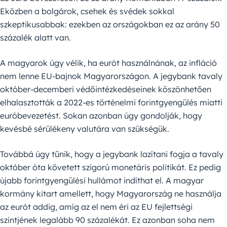
Eközben a bolgárok, csehek és svédek sokkal
szkeptikusabbak: ezekben az országokban ez az arány 50
százalék alatt van.
A magyarok úgy vélik, ha eurót használnának, az infláció
nem lenne EU-bajnok Magyarországon. A jegybank tavaly
október-decemberi védőintézkedéseinek köszönhetően
elhalasztották a 2022-es történelmi forintgyengülés miatti
euróbevezetést. Sokan azonban úgy gondolják, hogy
kevésbé sérülékeny valutára van szükségük.
Továbbá úgy tűnik, hogy a jegybank lazítani fogja a tavaly
október óta követett szigorú monetáris politikát. Ez pedig
újabb forintgyengülési hullámot indíthat el. A magyar
kormány kitart amellett, hogy Magyarország ne használja
az eurót addig, amíg az el nem éri az EU fejlettségi
szintjének legalább 90 százalékát. Ez azonban soha nem