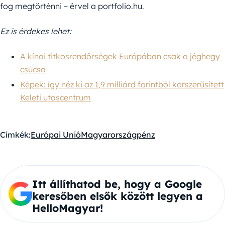
fog megtörténni – érvel a portfolio.hu.
Ez is érdekes lehet:
A kínai titkosrendőrségek Európában csak a jéghegy
csúcsa
Képek: így néz ki az 1,9 milliárd forintból korszerűsített
Keleti utascentrum
Címkék:
Európai Unió
Magyarország
pénz
Itt állíthatod be, hogy a Google
keresőben elsők között legyen a
HelloMagyar!