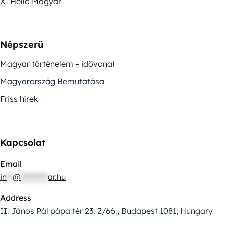
X- Helló Magyar
Népszerű
Magyar történelem – idővonal
Magyarország Bemutatása
Friss hírek
Kapcsolat
Email
in
**
@
*********
ar.hu
Address
II. János Pál pápa tér 23. 2/66., Budapest 1081, Hungary