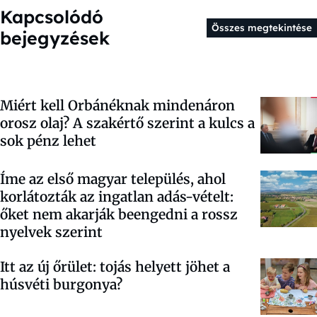
Kapcsolódó
Összes megtekintése
bejegyzések
Miért kell Orbánéknak mindenáron
orosz olaj? A szakértő szerint a kulcs a
sok pénz lehet
Íme az első magyar település, ahol
korlátozták az ingatlan adás-vételt:
őket nem akarják beengedni a rossz
nyelvek szerint
Itt az új őrület: tojás helyett jöhet a
húsvéti burgonya?