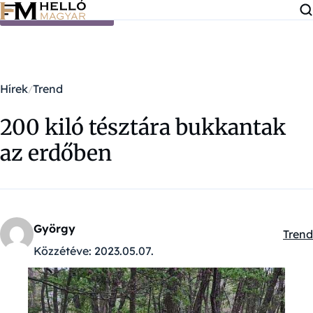
Ugrás a tartalomra
Hírek
Trend
200 kiló tésztára bukkantak
az erdőben
György
Trend
Kateg
Közzétéve:
2023.05.07.