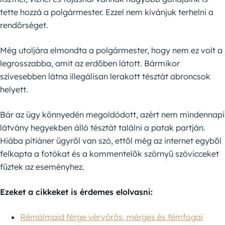
tette hozzá a polgármester. Ezzel nem kívánjuk terhelni a
rendőrséget.
Még utoljára elmondta a polgármester, hogy nem ez volt a
legrosszabba, amit az erdőben látott. Bármikor
szívesebben látna illegálisan lerakott tésztát abroncsok
helyett.
Bár az ügy könnyedén megoldódott, azért nem mindennapi
látvány hegyekben álló tésztát találni a patak partján.
Hiába pitiáner ügyről van szó, ettől még az internet egyből
felkapta a fotókat és a kommentelők szörnyű szóvicceket
fűztek az eseményhez.
Ezeket a cikkeket is érdemes elolvasni:
Rémálmaid férge vérvörös, mérges és fémfogai