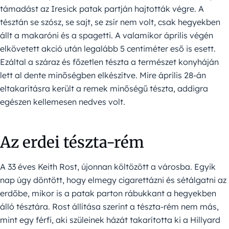
támadást az Iresick patak partján hajtották végre. A
tésztán se szósz, se sajt, se zsír nem volt, csak hegyekben
állt a makaróni és a spagetti. A valamikor április végén
elkövetett akció után legalább 5 centiméter eső is esett.
Ezáltal a száraz és főzetlen tészta a természet konyháján
lett al dente minőségben elkészítve. Mire április 28-án
eltakarításra került a remek minőségű tészta, addigra
egészen kellemesen nedves volt.
Az erdei tészta-rém
A 33 éves Keith Rost, újonnan költözött a városba. Egyik
nap úgy döntött, hogy elmegy cigarettázni és sétálgatni az
erdőbe, mikor is a patak parton rábukkant a hegyekben
álló tésztára. Rost állítása szerint a tészta-rém nem más,
mint egy férfi, aki szüleinek házát takarította ki a Hillyard