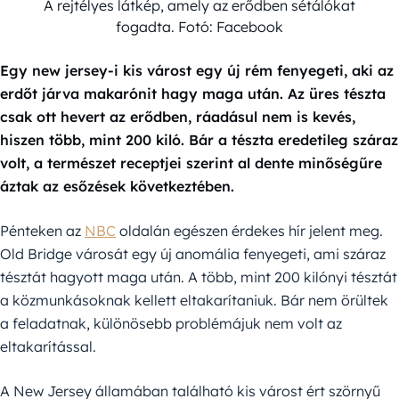
A rejtélyes látkép, amely az erődben sétálókat
fogadta. Fotó: Facebook
Egy new jersey-i kis várost egy új rém fenyegeti, aki az
erdőt járva makarónit hagy maga után. Az üres tészta
csak ott hevert az erődben, ráadásul nem is kevés,
hiszen több, mint 200 kiló. Bár a tészta eredetileg száraz
volt, a természet receptjei szerint al dente minőségűre
áztak az esőzések következtében.
Pénteken az
NBC
oldalán egészen érdekes hír jelent meg.
Old Bridge városát egy új anomália fenyegeti, ami száraz
tésztát hagyott maga után. A több, mint 200 kilónyi tésztát
a közmunkásoknak kellett eltakarítaniuk. Bár nem örültek
a feladatnak, különösebb problémájuk nem volt az
eltakarítással.
A New Jersey államában található kis várost ért szörnyű