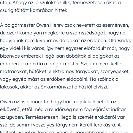
úton. Ahogy az jó szülőkhöz illik, természetesen ők is a
csurig töltött kamrában hittek.
A polgármester Owen Henry csak nevetett az eseményen,
de azért komolyan megkérte a szomszédságot, hogy ne
hagyjanak nem kívánatos dolgokat az erdőben. Old Bridge
egy vidéki kis város, így nem egyszer előfordult már, hogy
bizonyos emberek illegálisan dobáltak el dolgokat az
erdőben — mondta a polgármester. Szerinte nem kell a
matracokat, hűtőket, elektromos tárgyakat, szőnyegeket,
vagy egyéb mást az erdőben eldobálni. Ha szólnak a
lakosok, akkor az önkormányzat a háztól elviszi.
Owen azt is elmondta, hogy bár tudják ki lehetett az
elkövető, ettől még a rendőrség nem fog eljárást indítani
az ügyben. Természetesen illegális szemétlerakásról van
szó, de semmi veszélyes tárgy nem került lerakásra. A
lisztnél, víznél és tojásnál vannak nagyobb gondjaink is —