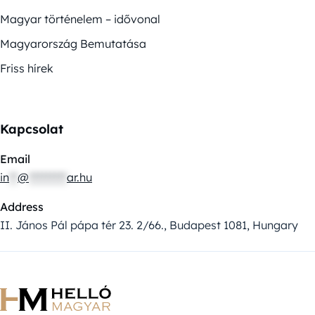
Magyar történelem – idővonal
Magyarország Bemutatása
Friss hírek
Kapcsolat
Email
in
**
@
*********
ar.hu
Address
II. János Pál pápa tér 23. 2/66., Budapest 1081, Hungary