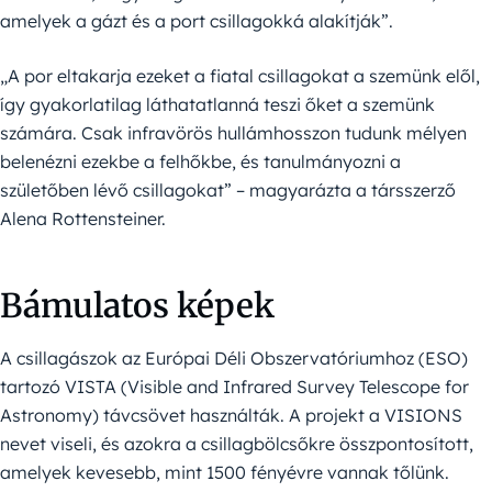
amelyek a gázt és a port csillagokká alakítják”.
„A por eltakarja ezeket a fiatal csillagokat a szemünk elől,
így gyakorlatilag láthatatlanná teszi őket a szemünk
számára. Csak infravörös hullámhosszon tudunk mélyen
belenézni ezekbe a felhőkbe, és tanulmányozni a
születőben lévő csillagokat” – magyarázta a társszerző
Alena Rottensteiner.
Bámulatos képek
A csillagászok az Európai Déli Obszervatóriumhoz (ESO)
tartozó VISTA (Visible and Infrared Survey Telescope for
Astronomy) távcsövet használták. A projekt a VISIONS
nevet viseli, és azokra a csillagbölcsőkre összpontosított,
amelyek kevesebb, mint 1500 fényévre vannak tőlünk.