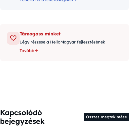
Támogass minket
Légy részese a HelloMagyar fejlesztésének
Tovább
Kapcsolódó
Összes megtekintése
bejegyzések