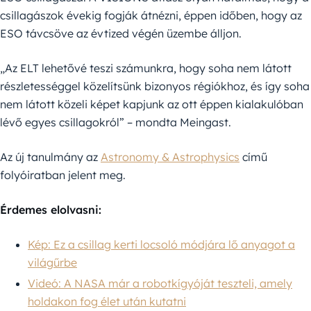
csillagászok évekig fogják átnézni, éppen időben, hogy az
ESO távcsöve az évtized végén üzembe álljon.
„Az ELT lehetővé teszi számunkra, hogy soha nem látott
részletességgel közelítsünk bizonyos régiókhoz, és így soha
nem látott közeli képet kapjunk az ott éppen kialakulóban
lévő egyes csillagokról” – mondta Meingast.
Az új tanulmány az
Astronomy & Astrophysics
című
folyóiratban jelent meg.
Érdemes elolvasni:
Kép: Ez a csillag kerti locsoló módjára lő anyagot a
világűrbe
Videó: A NASA már a robotkígyóját teszteli, amely
holdakon fog élet után kutatni