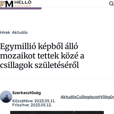
Ugrás a tartalomra
Hírek
Aktuális
Egymillió képből álló
mozaikot tettek közé a
csillagok születéséről
Szerkesztőség
Aktuális
Csillagászat
Világűr
Kategóriák:
Közzétéve:
2023.05.11.
Frissítve:
2023.05.12.