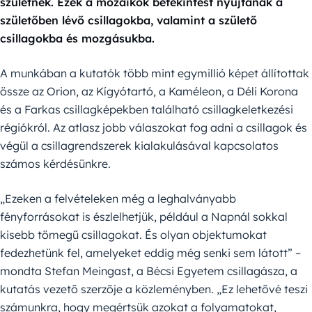
születnek. Ezek a mozaikok betekintést nyújtanak a
születőben lévő csillagokba, valamint a születő
csillagokba és mozgásukba.
A munkában a kutatók több mint egymillió képet állítottak
össze az Orion, az Kígyótartó, a Kaméleon, a Déli Korona
és a Farkas csillagképekben található csillagkeletkezési
régiókról. Az atlasz jobb válaszokat fog adni a csillagok és
végül a csillagrendszerek kialakulásával kapcsolatos
számos kérdésünkre.
„Ezeken a felvételeken még a leghalványabb
fényforrásokat is észlelhetjük, például a Napnál sokkal
kisebb tömegű csillagokat. És olyan objektumokat
fedezhetünk fel, amelyeket eddig még senki sem látott” –
mondta Stefan Meingast, a Bécsi Egyetem csillagásza, a
kutatás vezető szerzője a közleményben. „Ez lehetővé teszi
számunkra, hogy megértsük azokat a folyamatokat,