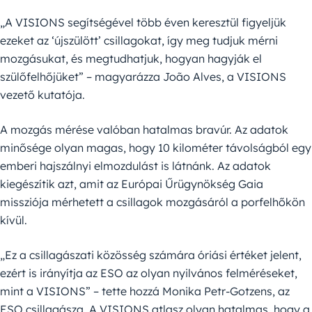
„A VISIONS segítségével több éven keresztül figyeljük
ezeket az ‘újszülött’ csillagokat, így meg tudjuk mérni
mozgásukat, és megtudhatjuk, hogyan hagyják el
szülőfelhőjüket” – magyarázza João Alves, a VISIONS
vezető kutatója.
A mozgás mérése valóban hatalmas bravúr. Az adatok
minősége olyan magas, hogy 10 kilométer távolságból egy
emberi hajszálnyi elmozdulást is látnánk. Az adatok
kiegészítik azt, amit az Európai Űrügynökség Gaia
missziója mérhetett a csillagok mozgásáról a porfelhőkön
kívül.
„Ez a csillagászati közösség számára óriási értéket jelent,
ezért is irányítja az ESO az olyan nyilvános felméréseket,
mint a VISIONS” – tette hozzá Monika Petr-Gotzens, az
ESO csillagásza. A VISIONS atlasz olyan hatalmas, hogy a