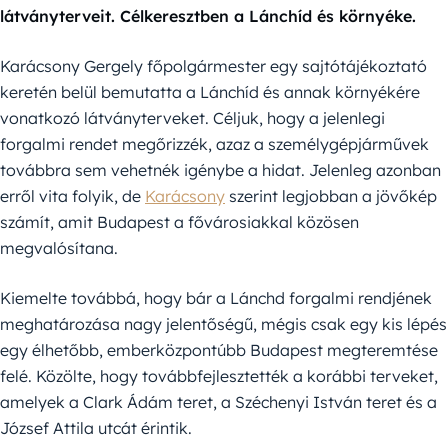
látványterveit. Célkeresztben a Lánchíd és környéke.
Karácsony Gergely főpolgármester egy sajtótájékoztató
keretén belül bemutatta a Lánchíd és annak környékére
vonatkozó látványterveket. Céljuk, hogy a jelenlegi
forgalmi rendet megőrizzék, azaz a személygépjárművek
továbbra sem vehetnék igénybe a hidat. Jelenleg azonban
erről vita folyik, de
Karácsony
szerint legjobban a jövőkép
számít, amit Budapest a fővárosiakkal közösen
megvalósítana.
Kiemelte továbbá, hogy bár a Lánchd forgalmi rendjének
meghatározása nagy jelentőségű, mégis csak egy kis lépés
egy élhetőbb, emberközpontúbb Budapest megteremtése
felé. Közölte, hogy továbbfejlesztették a korábbi terveket,
amelyek a Clark Ádám teret, a Széchenyi István teret és a
József Attila utcát érintik.