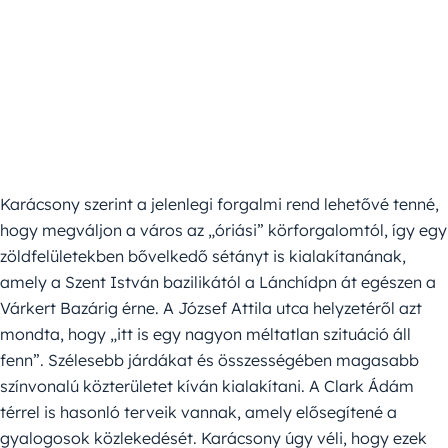
Karácsony szerint a jelenlegi forgalmi rend lehetővé tenné,
hogy megváljon a város az „óriási” körforgalomtól, így egy
zöldfelületekben bővelkedő sétányt is kialakítanának,
amely a Szent István bazilikától a Lánchídpn át egészen a
Várkert Bazárig érne. A József Attila utca helyzetéről azt
mondta, hogy „itt is egy nagyon méltatlan szituáció áll
fenn”. Szélesebb járdákat és összességében magasabb
színvonalú közterületet kíván kialakítani. A Clark Ádám
térrel is hasonló terveik vannak, amely elősegítené a
gyalogosok közlekedését. Karácsony úgy véli, hogy ezek