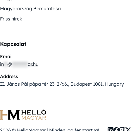
Magyarország Bemutatása
Friss hírek
Kapcsolat
Email
in
**
@
*********
ar.hu
Address
II. János Pál pápa tér 23. 2/66., Budapest 1081, Hungary
2026 © HelloMagyar | Minden jog fenntartva!