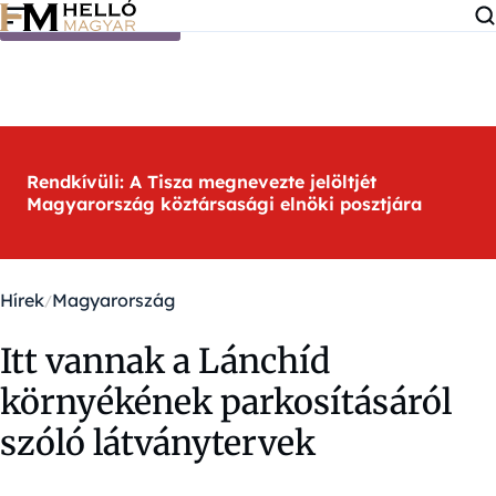
Ugrás a tartalomra
Rendkívüli: A Tisza megnevezte jelöltjét
Magyarország köztársasági elnöki posztjára
Hírek
Magyarország
Itt vannak a Lánchíd
környékének parkosításáról
szóló látványtervek