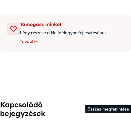
Támogass minket
Légy részese a HelloMagyar fejlesztésének
Tovább
Kapcsolódó
Összes megtekintése
bejegyzések