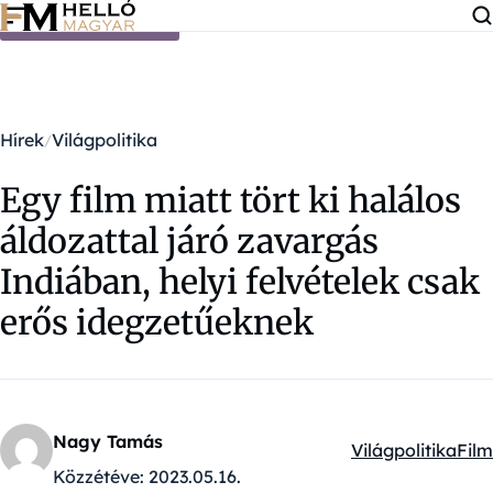
Ugrás a tartalomra
Hírek
Világpolitika
Egy film miatt tört ki halálos
áldozattal járó zavargás
Indiában, helyi felvételek csak
erős idegzetűeknek
Nagy Tamás
Világpolitika
Film
Kategóriák:
Közzétéve:
2023.05.16.