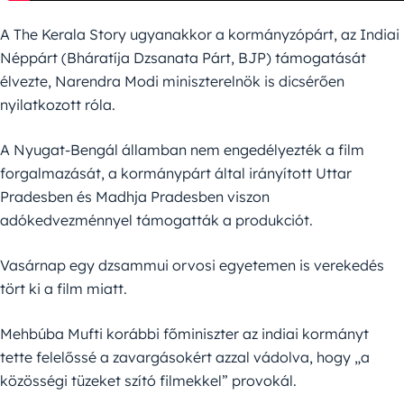
A The Kerala Story ugyanakkor a kormányzópárt, az Indiai
Néppárt (Bháratíja Dzsanata Párt, BJP) támogatását
élvezte, Narendra Modi miniszterelnök is dicsérően
nyilatkozott róla.
A Nyugat-Bengál államban nem engedélyezték a film
forgalmazását, a kormánypárt által irányított Uttar
Pradesben és Madhja Pradesben viszon
adókedvezménnyel támogatták a produkciót.
Vasárnap egy dzsammui orvosi egyetemen is verekedés
tört ki a film miatt.
Mehbúba Mufti korábbi főminiszter az indiai kormányt
tette felelőssé a zavargásokért azzal vádolva, hogy „a
közösségi tüzeket szító filmekkel” provokál.