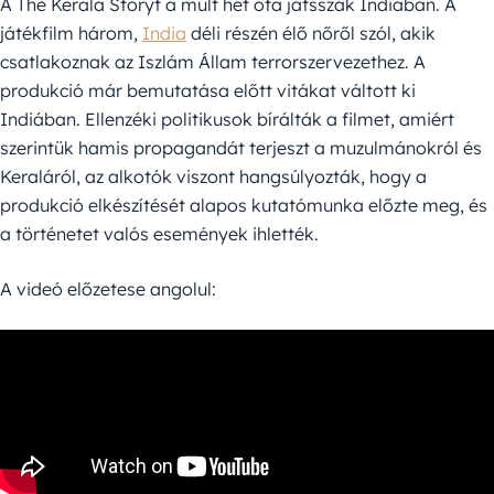
A The Kerala Storyt a múlt hét óta játsszák Indiában. A
játékfilm három,
India
déli részén élő nőről szól, akik
csatlakoznak az Iszlám Állam terrorszervezethez. A
produkció már bemutatása előtt vitákat váltott ki
Indiában. Ellenzéki politikusok bírálták a filmet, amiért
szerintük hamis propagandát terjeszt a muzulmánokról és
Keraláról, az alkotók viszont hangsúlyozták, hogy a
produkció elkészítését alapos kutatómunka előzte meg, és
a történetet valós események ihlették.
A videó előzetese angolul: