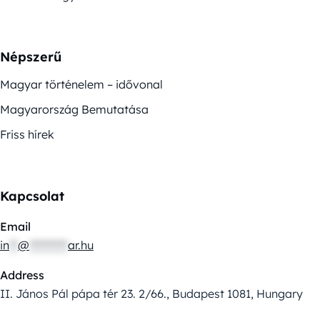
Népszerű
Magyar történelem – idővonal
Magyarország Bemutatása
Friss hírek
Kapcsolat
Email
in
**
@
*********
ar.hu
Address
II. János Pál pápa tér 23. 2/66., Budapest 1081, Hungary