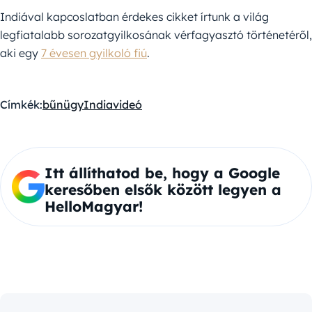
Indiával kapcoslatban érdekes cikket írtunk a világ
legfiatalabb sorozatgyilkosának vérfagyasztó történetéről,
aki egy
7 évesen gyilkoló fiú
.
Címkék:
bűnügy
India
videó
Itt állíthatod be, hogy a Google
keresőben elsők között legyen a
HelloMagyar!