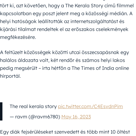
tört ki, azt követően, hogy a The Kerala Story című filmmel
kapcsolatban egy poszt jelent meg a közösségi médián. A
helyi hatóságok leállították az internetszolgáltatást és
kijárási tilalmat rendeltek el az erőszakos cselekmények
megfékezésére.
A feltüzelt közösségek közötti utcai összecsapásnak egy
halálos áldozata volt, két rendőr és számos helyi lakos
pedig megsérült – írta hétfőn a The Times of India online
hírportál.
The real kerala story
pic.twitter.com/C4EsvdnPim
— ravm (@ravm6780)
May 16, 2023
Egy diák fejsérüléseket szenvedett és több mint 10 öltést