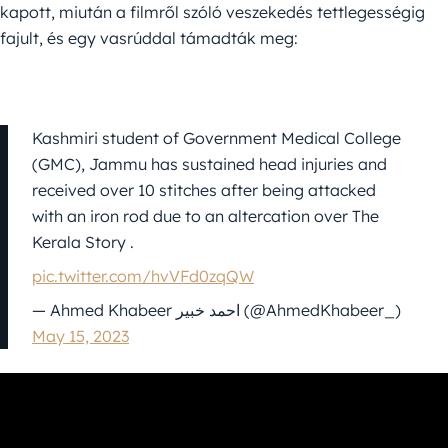
kapott, miután a filmről szóló veszekedés tettlegességig
fajult, és egy vasrúddal támadták meg:
Kashmiri student of Government Medical College
(GMC), Jammu has sustained head injuries and
received over 10 stitches after being attacked
with an iron rod due to an altercation over The
Kerala Story .
pic.twitter.com/hvVFd0zqQW
— Ahmed Khabeer احمد خبیر (@AhmedKhabeer_)
May 15, 2023