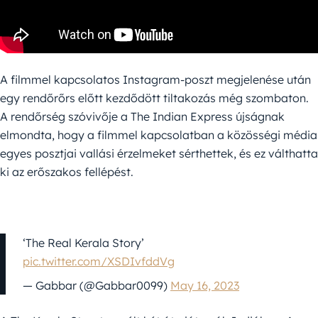
A filmmel kapcsolatos Instagram-poszt megjelenése után
egy rendőrőrs előtt kezdődött tiltakozás még szombaton.
A rendőrség szóvivője a The Indian Express újságnak
elmondta, hogy a filmmel kapcsolatban a közösségi média
egyes posztjai vallási érzelmeket sérthettek, és ez válthatta
ki az erőszakos fellépést.
‘The Real Kerala Story’
pic.twitter.com/XSDIvfddVg
— Gabbar (@Gabbar0099)
May 16, 2023