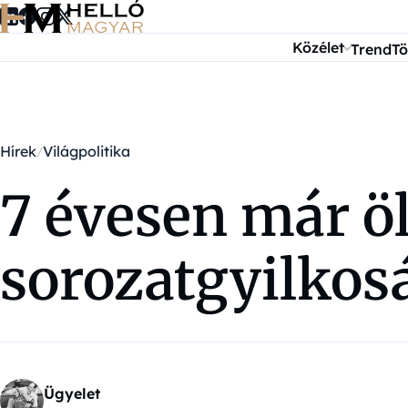
Ugrás a tartalomra
Közélet
Trend
Tö
Hírek
Világpolitika
7 évesen már ölt
sorozatgyilkos
Ügyelet