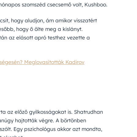
6 hónapos szomszéd csecsemő volt, Kushboo.
sit, hogy aludjon, ám amikor visszatért
ésőbb, hogy ő ölte meg a kislányt.
tán az elásott apró testhez vezette a
etségesén? Meglovasították Kadirov
tta az előző gyilkosságokat is. Shatrudhan
núgy hajtották végre. A börtönben
szólt. Egy pszichológus akkor azt mondta,