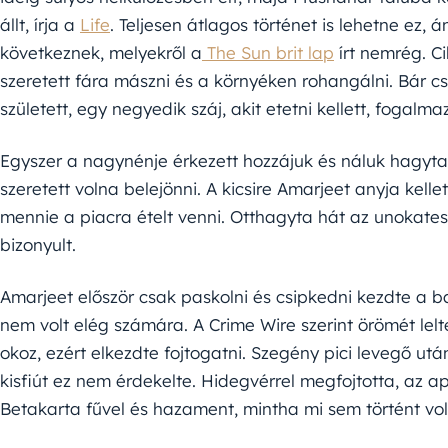
állt, írja a
Life
. Teljesen átlagos történet is lehetne ez
következnek, melyekről a
The Sun brit lap
írt nemrég. Ci
szeretett fára mászni és a környéken rohangálni. Bár cs
született, egy negyedik száj, akit etetni kellett, fogalma
Egyszer a nagynénje érkezett hozzájuk és náluk hagyta 
szeretett volna belejönni. A kicsire Amarjeet anyja kelle
mennie a piacra ételt venni. Otthagyta hát az unokate
bizonyult.
Amarjeet először csak paskolni és csipkedni kezdte a b
nem volt elég számára. A Crime Wire szerint örömét le
okoz, ezért elkezdte fojtogatni. Szegény pici levegő u
kisfiút ez nem érdekelte. Hidegvérrel megfojtotta, az ap
Betakarta fűvel és hazament, mintha mi sem történt vo