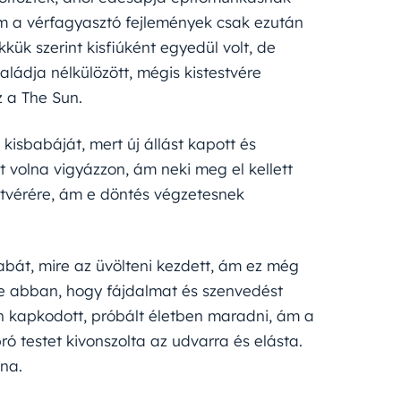
, ám a vérfagyasztó fejlemények csak ezután
kkük szerint kisfiúként egyedül volt, de
aládja nélkülözött, mégis kistestvére
z a The Sun.
kisbabáját, mert új állást kapott és
tt volna vigyázzon, ám neki meg el kellett
stvérére, ám e döntés végzetesnek
abát, mire az üvölteni kezdett, ám ez még
lte abban, hogy fájdalmat és szenvedést
tán kapkodott, próbált életben maradni, ám a
ró testet kivonszolta az udvarra és elásta.
lna.