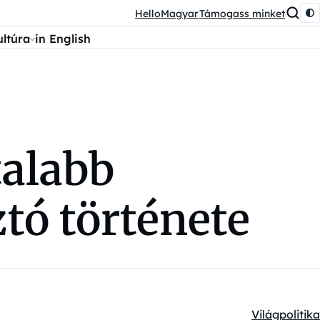
HelloMagyar
Támogass minket
ultúra
in English
talabb
tó története
Világpolitika