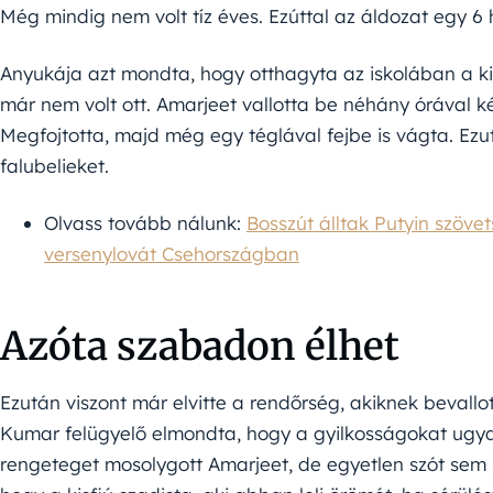
Még mindig nem volt tíz éves. Ezúttal az áldozat egy 
Anyukája azt mondta, hogy otthagyta az iskolában a kic
már nem volt ott. Amarjeet vallotta be néhány órával k
Megfojtotta, majd még egy téglával fejbe is vágta. Ezu
falubelieket.
Olvass tovább nálunk:
Bosszút álltak Putyin szöv
versenylovát Csehországban
Azóta szabadon élhet
Ezután viszont már elvitte a rendőrség, akiknek bevallo
Kumar felügyelő elmondta, hogy a gyilkosságokat ugya
rengeteget mosolygott Amarjeet, de egyetlen szót sem 