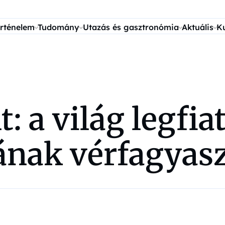
rténelem
Tudomány
Utazás és gasztronómia
Aktuális
K
: a világ legfia
ának vérfagyasz