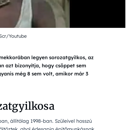
tScr/Youtube
rmekkorában legyen sorozatgyilkos, az
an azt bizonyítja, hogy csöppet sem
gyanis még 8 sem volt, amikor már 3
ozatgyilkosa
n, állítólag 1998-ban. Szüleivel hosszú
költöztek, ahol édesapja építőmunkásnak