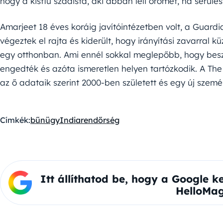
hogy a kisfiú szadista, aki abban leli örömét, ha sérülés
Amarjeet 18 éves koráig javítóintézetben volt, a Guardia
végeztek el rajta és kiderült, hogy irányítási zavarral 
egy otthonban. Ami ennél sokkal meglepőbb, hogy bes
engedték és azóta ismeretlen helyen tartózkodik. A The
az ő adataik szerint 2000-ben született és egy új személ
Címkék:
bűnügy
India
rendőrség
Itt állíthatod be, hogy a Google k
HelloMag