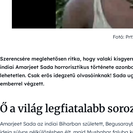
Fotó: Pr
Szerencsére meglehetősen ritka, hogy valaki kisgye
indiai Amarjeet Sada horrorisztikus története azonb
lehetetlen. Csak erős idegzetű olvasóinknak! Sada u
emberrel végzett.
Ő a világ legfiatalabb sor
Amarjeet Sada az indiai Biharban született, Begusarayba
ideig súlyos nélkülözésben élt, majd Mushahar faluba 