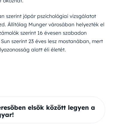
t okozhat.
n szerint jópár pszichológiai vizsgálatot
küzd. Állítólag Munger városában helyezték el
zámolók szerint 16 évesen szabadon
 Sun szerint 23 éves lesz mostanában, mert
yazonosság alatt éli életét.
eresőben elsők között legyen a
yar!