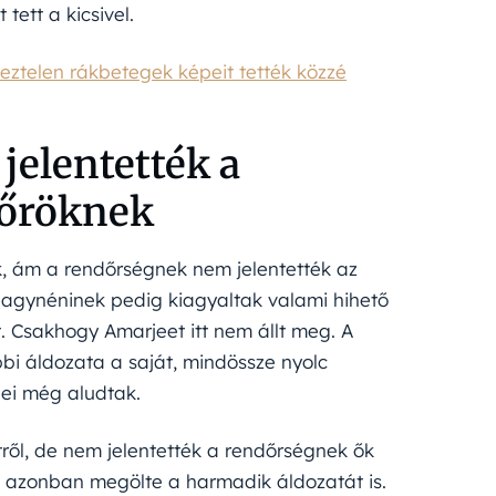
tett a kicsivel.
ztelen rákbetegek képeit tették közzé
jelentették a
őröknek
, ám a rendőrségnek nem jelentették az
nagynéninek pedig kiagyaltak valami hihető
t. Csakhogy Amarjeet itt nem állt meg. A
bi áldozata a saját, mindössze nyolc
lei még aludtak.
ről, de nem jelentették a rendőrségnek ők
n azonban megölte a harmadik áldozatát is.