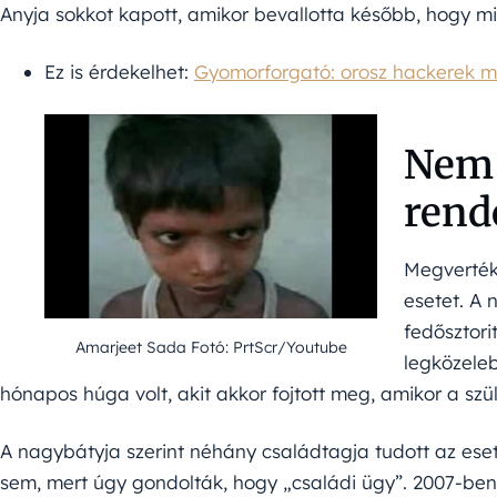
Anyja sokkot kapott, amikor bevallotta később, hogy mit 
Ez is érdekelhet:
Gyomorforgató: orosz hackerek me
Nem 
rend
Megverték
esetet. A 
fedősztori
Amarjeet Sada Fotó: PrtScr/Youtube
legközeleb
hónapos húga volt, akit akkor fojtott meg, amikor a szü
A nagybátyja szerint néhány családtagja tudott az eset
sem, mert úgy gondolták, hogy „családi ügy”. 2007-be