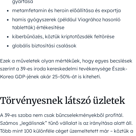
gyártása
metamfetamin és heroin előállítása és exportja
hamis gyógyszerek (például Viagrához hasonló
tabletták) értékesítése
kiberbűnözés, köztük kriptotőzsdék feltörése
globális biztosítási csalások
Ezek a műveletek olyan mértékűek, hogy egyes becslések
szerint a 39-es iroda kereskedelmi tevékenysége Észak-
Korea GDP-jének akár 25–50%-át is kiteheti.
Törvényesnek látszó üzletek
A 39-es szoba nem csak bűncselekményekből profitál.
Számos „legálisnak” tűnő vállalat is az irányítása alatt áll.
Több mint 100 különféle céget üzemeltetett már – köztük a