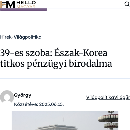
Ugrás a tartalomra
Hírek
Világpolitika
39-es szoba: Észak-Korea
titkos pénzügyi birodalma
György
Világpolitika
Világűr
Kategóriák:
Közzétéve:
2025.06.15.