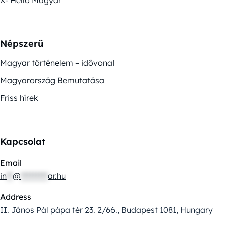
Népszerű
Magyar történelem – idővonal
Magyarország Bemutatása
Friss hírek
Kapcsolat
Email
in
**
@
*********
ar.hu
Address
II. János Pál pápa tér 23. 2/66., Budapest 1081, Hungary