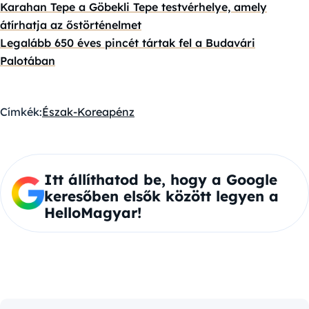
Karahan Tepe a Göbekli Tepe testvérhelye, amely
átírhatja az őstörténelmet
Legalább 650 éves pincét tártak fel a Budavári
Palotában
Címkék:
Észak-Korea
pénz
Itt állíthatod be, hogy a Google
keresőben elsők között legyen a
HelloMagyar!