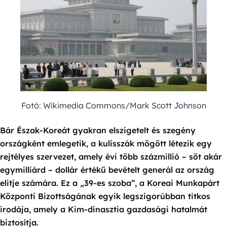
Fotó: Wikimedia Commons/Mark Scott Johnson
Bár Észak-Koreát gyakran elszigetelt és szegény
országként emlegetik, a kulisszák mögött létezik egy
rejtélyes szervezet, amely évi több százmillió – sőt akár
egymilliárd – dollár értékű bevételt generál az ország
elitje számára. Ez a „39-es szoba”, a Koreai Munkapárt
Központi Bizottságának egyik legszigorúbban titkos
irodája, amely a Kim-dinasztia gazdasági hatalmát
biztosítja.