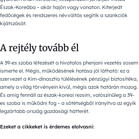
Észak-Koreába – akár hajón vagy vonaton. Kiterjedt
fedőcégek és rendszeres névváltás segítik a szankciók
kijátszását.
A rejtély tovább él
A 39-es szoba létezését a hivatalos phenjani vezetés sosem
ismerte el. Mégis, működésének hatása jól látható: ez a
szervezet a Kim-dinasztia túlélésének pénzügyi biztosítéka,
amely a világ törvényein kívül, mégis azok határán mozog.
És amíg fennáll az észak-koreai rezsim, valószínűleg a 39-
es szoba is működni fog – a sötétségből irányítva az egyik
legzártabb ország gazdasági hátterét.
Ezeket a cikkeket is érdemes elolvasni: