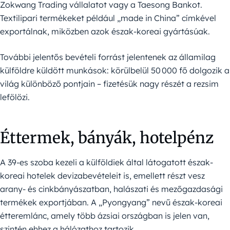
Zokwang Trading vállalatot vagy a Taesong Bankot.
Textilipari termékeket például „made in China” címkével
exportálnak, miközben azok észak-koreai gyártásúak.
További jelentős bevételi forrást jelentenek az államilag
külföldre küldött munkások: körülbelül 50 000 fő dolgozik a
világ különböző pontjain – fizetésük nagy részét a rezsim
lefölözi.
Éttermek, bányák, hotelpénz
A 39-es szoba kezeli a külföldiek által látogatott észak-
koreai hotelek devizabevételeit is, emellett részt vesz
arany- és cinkbányászatban, halászati és mezőgazdasági
termékek exportjában. A „Pyongyang” nevű észak-koreai
étteremlánc, amely több ázsiai országban is jelen van,
szintén ehhez a hálózathoz tartozik.