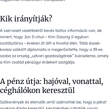
Kik irányítják?
A szervezet vezetéséről kevés biztos információ van, de
ismert, hogy Jon Il-chun – Kim Dzsong Il egykori
osztálytársa – éveken át állt a hivatal élén. Több észak-
koreai szökött diplomata is megerősítette, hogy a 39-es
szoba az ország „udvari gazdaságának” kulcseleme, amely
a Kim család pénzügyi érdekeit szolgálja.
A pénz útja: hajóval, vonattal,
céghálókon keresztül
Szökevények és elemzők arról számoltak be, hogy a pénzt
gyakran Kínán keresztül, készpénzben juttatják vissza