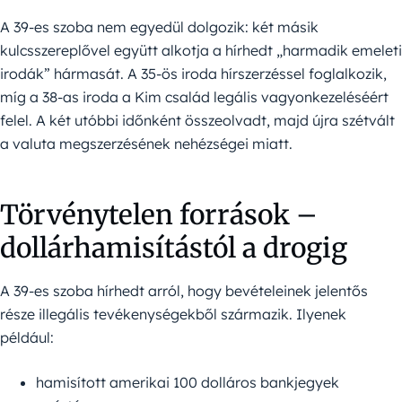
A 39-es szoba nem egyedül dolgozik: két másik
kulcsszereplővel együtt alkotja a hírhedt „harmadik emeleti
irodák” hármasát. A 35-ös iroda hírszerzéssel foglalkozik,
míg a 38-as iroda a Kim család legális vagyonkezeléséért
felel. A két utóbbi időnként összeolvadt, majd újra szétvált
a valuta megszerzésének nehézségei miatt.
Törvénytelen források –
dollárhamisítástól a drogig
A 39-es szoba hírhedt arról, hogy bevételeinek jelentős
része illegális tevékenységekből származik. Ilyenek
például:
hamisított amerikai 100 dolláros bankjegyek