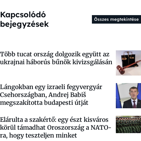
Kapcsolódó
Összes megtekintése
bejegyzések
Több tucat ország dolgozik együtt az
ukrajnai háborús bűnök kivizsgálásán
Lángokban egy izraeli fegyvergyár
Csehországban, Andrej Babiš
megszakította budapesti útját
Elárulta a szakértő: egy észt kisváros
körül támadhat Oroszország a NATO-
ra, hogy teszteljen minket