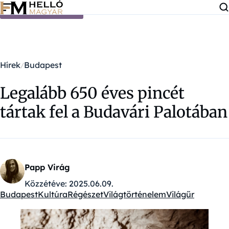
Ugrás a tartalomra
Hírek
Budapest
Legalább 650 éves pincét
tártak fel a Budavári Palotában
Papp Virág
Közzétéve:
2025.06.09.
Budapest
Kultúra
Régészet
Világtörténelem
Világűr
Kategóriák: