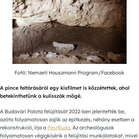
Fotó: Nemzeti Hauszmann Program/Facebook
A pince feltárásáról egy kisfilmet is közzétettek, ahol
betekinthetünk a kulisszák mögé.
A Budavári Palota felújítását 2022-ben jelentették be,
azóta folyamatosan zajlik az építkezés, néhány esetben a
rekonstrukció, írja a
PestBuda
. Az archeológusok
folyamatosan végigkísérik a felújítási munkálatokat, mivel