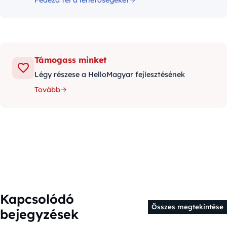
Támogass minket
Légy részese a HelloMagyar fejlesztésének
Tovább
Kapcsolódó
Összes megtekintése
bejegyzések