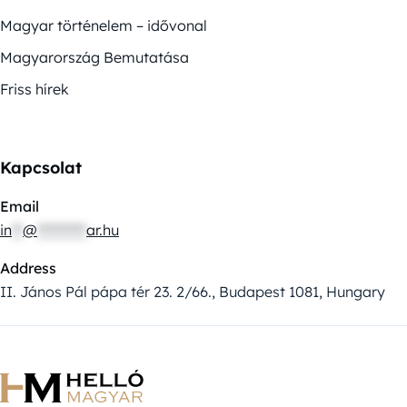
Magyar történelem – idővonal
Magyarország Bemutatása
Friss hírek
Kapcsolat
Email
in
**
@
*********
ar.hu
Address
II. János Pál pápa tér 23. 2/66., Budapest 1081, Hungary