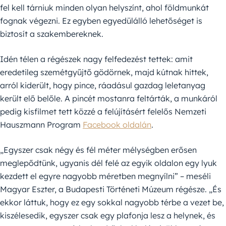
fel kell tárniuk minden olyan helyszínt, ahol földmunkát
fognak végezni. Ez egyben egyedülálló lehetőséget is
biztosít a szakembereknek.
Idén télen a régészek nagy felfedezést tettek: amit
eredetileg szemétgyűjtő gödörnek, majd kútnak hittek,
arról kiderült, hogy pince, ráadásul gazdag leletanyag
került elő belőle. A pincét mostanra feltárták, a munkáról
pedig kisfilmet tett közzé a felújításért felelős Nemzeti
Hauszmann Program
Facebook oldalán
.
„Egyszer csak négy és fél méter mélységben erősen
meglepődtünk, ugyanis dél felé az egyik oldalon egy lyuk
kezdett el egyre nagyobb méretben megnyílni” – meséli
Magyar Eszter, a Budapesti Történeti Múzeum régésze. „És
ekkor láttuk, hogy ez egy sokkal nagyobb térbe a vezet be,
kiszélesedik, egyszer csak egy plafonja lesz a helynek, és