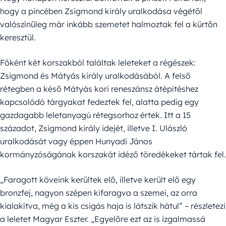
hogy a pincében Zsigmond király uralkodása végétől
valószínűleg már inkább szemetet halmoztak fel a kürtőn
keresztül.
Főként két korszakból találtak leleteket a régészek:
Zsigmond és Mátyás király uralkodásából. A felső
rétegben a késő Mátyás kori reneszánsz átépítéshez
kapcsolódó tárgyakat fedeztek fel, alatta pedig egy
gazdagabb leletanyagú rétegsorhoz értek. Itt a 15
századot, Zsigmond király idejét, illetve I. Ulászló
uralkodását vagy éppen Hunyadi János
kormányzóságának korszakát idéző töredékeket tártak fel.
„Faragott köveink kerültek elő, illetve került elő egy
bronzfej, nagyon szépen kifaragva a szemei, az orra
kialakítva, még a kis csigás haja is látszik hátul” – részletezi
a leletet Magyar Eszter. „Egyelőre ezt az is izgalmassá