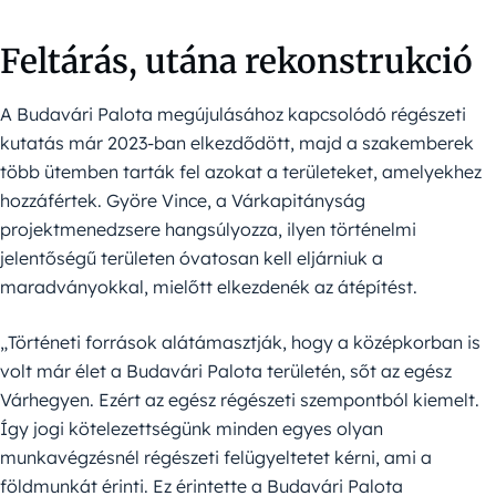
Feltárás, utána rekonstrukció
A Budavári Palota megújulásához kapcsolódó régészeti
kutatás már 2023-ban elkezdődött, majd a szakemberek
több ütemben tarták fel azokat a területeket, amelyekhez
hozzáfértek. Györe Vince, a Várkapitányság
projektmenedzsere hangsúlyozza, ilyen történelmi
jelentőségű területen óvatosan kell eljárniuk a
maradványokkal, mielőtt elkezdenék az átépítést.
„Történeti források alátámasztják, hogy a középkorban is
volt már élet a Budavári Palota területén, sőt az egész
Várhegyen. Ezért az egész régészeti szempontból kiemelt.
Így jogi kötelezettségünk minden egyes olyan
munkavégzésnél régészeti felügyeltetet kérni, ami a
földmunkát érinti. Ez érintette a Budavári Palota