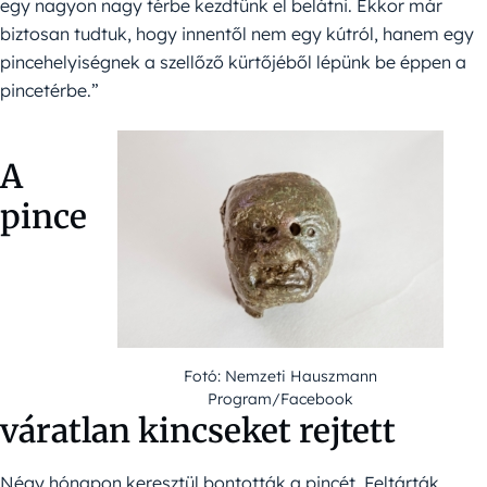
egy nagyon nagy térbe kezdtünk el belátni. Ekkor már
biztosan tudtuk, hogy innentől nem egy kútról, hanem egy
pincehelyiségnek a szellőző kürtőjéből lépünk be éppen a
pincetérbe.”
A
pince
Fotó: Nemzeti Hauszmann
Program/Facebook
váratlan kincseket rejtett
Négy hónapon keresztül bontották a pincét. Feltárták,