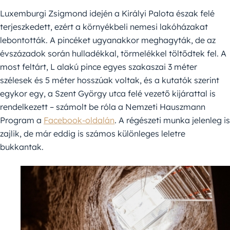
Luxemburgi Zsigmond idején a Királyi Palota észak felé
terjeszkedett, ezért a környékbeli nemesi lakóházakat
lebontották. A pincéket ugyanakkor meghagyták, de az
évszázadok során hulladékkal, törmelékkel töltődtek fel. A
most feltárt, L alakú pince egyes szakaszai 3 méter
szélesek és 5 méter hosszúak voltak, és a kutatók szerint
egykor egy, a Szent György utca felé vezető kijárattal is
rendelkezett – számolt be róla a Nemzeti Hauszmann
Program a
Facebook-oldalán
. A régészeti munka jelenleg is
zajlik, de már eddig is számos különleges leletre
bukkantak.