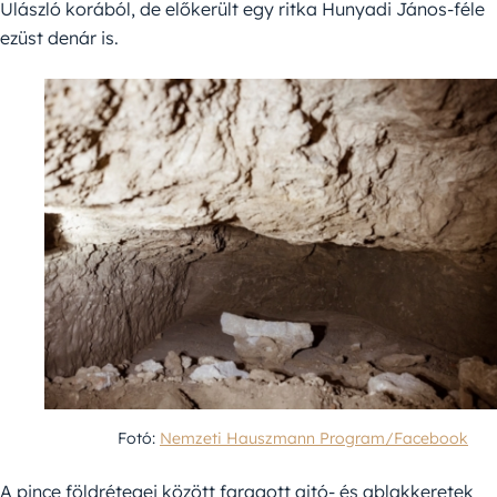
Ulászló korából, de előkerült egy ritka Hunyadi János-féle
ezüst denár is.
Fotó:
Nemzeti Hauszmann Program/Facebook
A pince földrétegei között faragott ajtó- és ablakkeretek