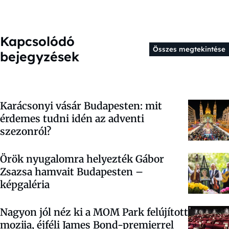
Kapcsolódó
Összes megtekintése
bejegyzések
Karácsonyi vásár Budapesten: mit
érdemes tudni idén az adventi
szezonról?
Örök nyugalomra helyezték Gábor
Zsazsa hamvait Budapesten –
képgaléria
Nagyon jól néz ki a MOM Park felújított
mozija, éjféli James Bond-premierrel