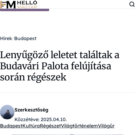
Ugrás a tartalomra
Hírek
Budapest
Lenyűgöző leletet találtak a
Budavári Palota felújítása
során régészek
Szerkesztőség
Közzétéve:
2025.04.10.
Budapest
Kultúra
Régészet
Világtörténelem
Világűr
Kategóriák: