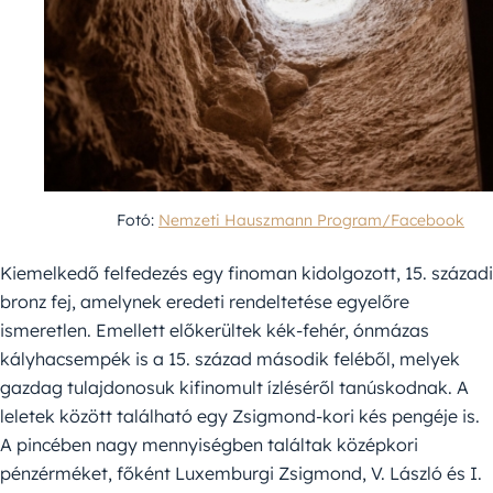
Fotó:
Nemzeti Hauszmann Program/Facebook
Kiemelkedő felfedezés egy finoman kidolgozott, 15. századi
bronz fej, amelynek eredeti rendeltetése egyelőre
ismeretlen. Emellett előkerültek kék-fehér, ónmázas
kályhacsempék is a 15. század második feléből, melyek
gazdag tulajdonosuk kifinomult ízléséről tanúskodnak. A
leletek között található egy Zsigmond-kori kés pengéje is.
A pincében nagy mennyiségben találtak középkori
pénzérméket, főként Luxemburgi Zsigmond, V. László és I.