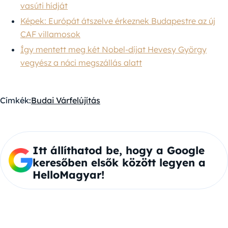
vasúti hídját
Képek: Európát átszelve érkeznek Budapestre az új
CAF villamosok
Így mentett meg két Nobel-díjat Hevesy György
vegyész a náci megszállás alatt
Címkék:
Budai Vár
felújítás
Itt állíthatod be, hogy a Google
keresőben elsők között legyen a
HelloMagyar!