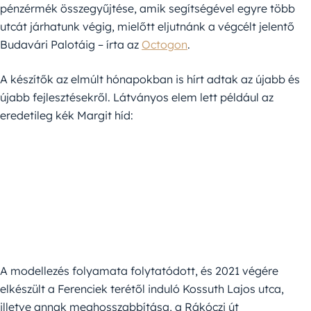
pénzérmék összegyűjtése, amik segítségével egyre több
utcát járhatunk végig, mielőtt eljutnánk a végcélt jelentő
Budavári Palotáig – írta az
Octogon
.
A készítők az elmúlt hónapokban is hírt adtak az újabb és
újabb fejlesztésekről. Látványos elem lett például az
eredetileg kék Margit híd:
A modellezés folyamata folytatódott, és 2021 végére
elkészült a Ferenciek terétől induló Kossuth Lajos utca,
illetve annak meghosszabbítása, a Rákóczi út