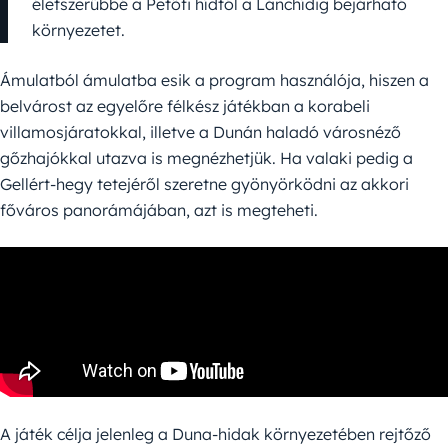
életszerűbbé a Petőfi hídtól a Lánchídig bejárható
környezetet.
Ámulatból ámulatba esik a program használója, hiszen a
belvárost az egyelőre félkész játékban a korabeli
villamosjáratokkal, illetve a Dunán haladó városnéző
gőzhajókkal utazva is megnézhetjük. Ha valaki pedig a
Gellért-hegy tetejéről szeretne gyönyörködni az akkori
főváros panorámájában, azt is megteheti.
A játék célja jelenleg a Duna-hidak környezetében rejtőző