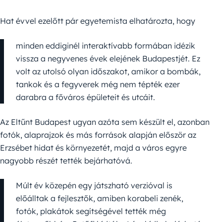
Hat évvel ezelőtt pár egyetemista elhatározta, hogy
minden eddiginél interaktívabb formában idézik
vissza a negyvenes évek elejének Budapestjét. Ez
volt az utolsó olyan időszakot, amikor a bombák,
tankok és a fegyverek még nem tépték ezer
darabra a főváros épületeit és utcáit.
Az Eltűnt Budapest ugyan azóta sem készült el, azonban
fotók, alaprajzok és más források alapján először az
Erzsébet hidat és környezetét, majd a város egyre
nagyobb részét tették bejárhatóvá.
Múlt év közepén egy játszható verzióval is
előálltak a fejlesztők, amiben korabeli zenék,
fotók, plakátok segítségével tették még