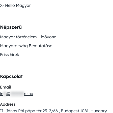
X- Helló Magyar
Népszerű
Magyar történelem – idővonal
Magyarország Bemutatása
Friss hírek
Kapcsolat
Email
in
**
@
*********
ar.hu
Address
II. János Pál pápa tér 23. 2/66., Budapest 1081, Hungary