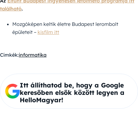
Az
Eltűnt Budapest ingyenesen letölthető programja itt
található
.
Mozgóképen keltik életre Budapest lerombolt
épületeit –
kisfilm itt
Címkék:
informatika
Itt állíthatod be, hogy a Google
keresőben elsők között legyen a
HelloMagyar!