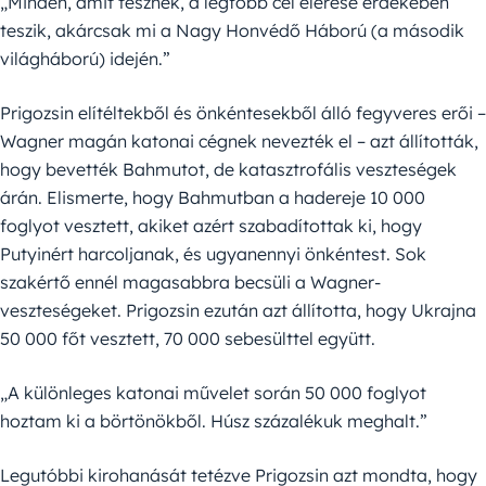
„Minden, amit tesznek, a legfőbb cél elérése érdekében
teszik, akárcsak mi a Nagy Honvédő Háború (a második
világháború) idején.”
Prigozsin elítéltekből és önkéntesekből álló fegyveres erői –
Wagner magán katonai cégnek nevezték el – azt állították,
hogy bevették Bahmutot, de katasztrofális veszteségek
árán. Elismerte, hogy Bahmutban a hadereje 10 000
foglyot vesztett, akiket azért szabadítottak ki, hogy
Putyinért harcoljanak, és ugyanennyi önkéntest. Sok
szakértő ennél magasabbra becsüli a Wagner-
veszteségeket. Prigozsin ezután azt állította, hogy Ukrajna
50 000 főt vesztett, 70 000 sebesülttel együtt.
„A különleges katonai művelet során 50 000 foglyot
hoztam ki a börtönökből. Húsz százalékuk meghalt.”
Legutóbbi kirohanását tetézve Prigozsin azt mondta, hogy