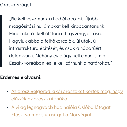
Oroszországot.”
„Be kell vezetnünk a hadiállapotot. Újabb
mozgósítási hullámokat kell kirobbantanunk.
Mindenkit át kell állítani a fegyvergyártásra.
Hagyjuk abba a felhőkarcolók, új utak, új
infrastruktúra építését, és csak a háborúért
dolgozzunk. Néhány évig úgy kell élnünk, mint
Észak-Koreában, és le kell zárnunk a határokat.”
Érdemes elolvasni:
Az orosz Belgorod lakói oroszokat kértek meg, hogy
elűzzék az orosz katonákat
A világ legnagyobb hadihajója Oslóba látogat,
Moszkva máris utasítgatja Norvégiát