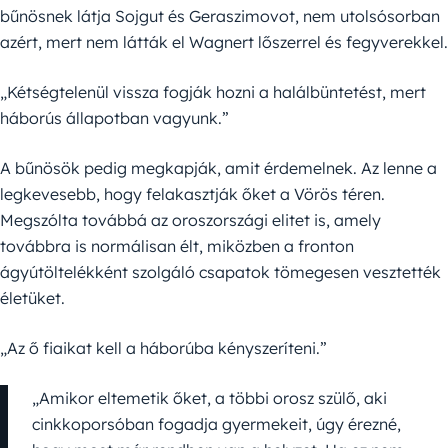
bűnösnek látja Sojgut és Geraszimovot, nem utolsósorban
azért, mert nem látták el Wagnert lőszerrel és fegyverekkel.
„Kétségtelenül vissza fogják hozni a halálbüntetést, mert
háborús állapotban vagyunk.”
A bűnösök pedig megkapják, amit érdemelnek. Az lenne a
legkevesebb, hogy felakasztják őket a Vörös téren.
Megszólta továbbá az oroszországi elitet is, amely
továbbra is normálisan élt, miközben a fronton
ágyútöltelékként szolgáló csapatok tömegesen vesztették
életüket.
„Az ő fiaikat kell a háborúba kényszeríteni.”
„Amikor eltemetik őket, a többi orosz szülő, aki
cinkkoporsóban fogadja gyermekeit, úgy érezné,