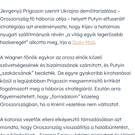
Jevgenyij Prigozsin szerint Ukrajna demilitarizálása –
Oroszország fő háborús célja – helyett Putyin elfuserált
stratégiája azt eredményezte, hogy Kijev a hatalmas
nyugati szállítmányok révén „a világ egyik legerősebb
hadseregét” alkotta meg, írja a
Daily Mail
.
A Wagner-főnök egykor az orosz elnök közeli
szövetségesének és bizalmasának számított, és Putyin
„szakácsának” becézték. De egyre gyakoribb kirohanásai
közül a legújabbban Prigozsin megsemmisítő kritikát
fogalmazott meg a háborús stratégiáról. Ezután arra
figyelmeztetett, hogy „forradalom” közeleg
Oroszországban, ha a Kreml vezetése nem változtat.
A katonai vezetők elleni elképesztő támadásában azt
mondta, hogy Oroszország visszaállítja a halálbüntetést,
és a bűnösöket – Szergej Sojgu védelmi minisztert és Valerij