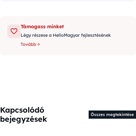
Támogass minket
Légy részese a HelloMagyar fejlesztésének
Tovább
Kapcsolódó
Összes megtekintése
bejegyzések