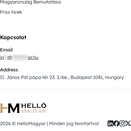
Magyarország Bemutatása
Friss hírek
Kapcsolat
Email
in
**
@
*********
ar.hu
Address
II. János Pál pápa tér 23. 2/66., Budapest 1081, Hungary
2026 © HelloMagyar | Minden jog fenntartva!