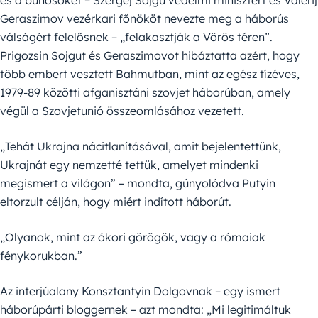
Geraszimov vezérkari főnököt nevezte meg a háborús
válságért felelősnek – „felakasztják a Vörös téren”.
Prigozsin Sojgut és Geraszimovot hibáztatta azért, hogy
több embert vesztett Bahmutban, mint az egész tízéves,
1979-89 közötti afganisztáni szovjet háborúban, amely
végül a Szovjetunió összeomlásához vezetett.
„Tehát Ukrajna nácitlanításával, amit bejelentettünk,
Ukrajnát egy nemzetté tettük, amelyet mindenki
megismert a világon” – mondta, gúnyolódva Putyin
eltorzult célján, hogy miért indított háborút.
„Olyanok, mint az ókori görögök, vagy a rómaiak
fénykorukban.”
Az interjúalany Konsztantyin Dolgovnak – egy ismert
háborúpárti bloggernek – azt mondta: „Mi legitimáltuk