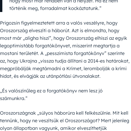
hogy most már rendben van a helyzet. Ha ez nem
történik meg, forradalmat kockáztatunk.”
Prigozsin figyelmeztetett arra a valós veszélyre, hogy
Oroszország elveszíti a háborút. Azt is elmondta, hogy
most már „aligha hiszi”, hogy Oroszország elhiszi az egyik
legoptimistább forgatókönyvet, miszerint megtartja a
mostani területét. A „pesszimista forgatókönyv” szerinte
az, hogy Ukrajna „vissza tudja állítani a 2014-es határokat,
megpróbálják megtámadni a Krímet, lerombolják a krími
hidat, és elvágják az utánpótlási útvonalakat.
„És valószínűleg ez a forgatókönyv nem lesz jó
számunkra.”
Oroszországnak „súlyos háborúra kell felkészülnie. Mit kell
tennünk, hogy ne veszítsük el Oroszországot? Mert jelenleg
olyan állapotban vagyunk, amikor elveszíthetjük