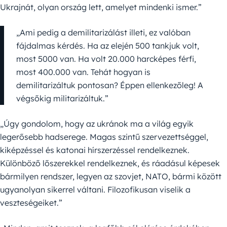
Ukrajnát, olyan ország lett, amelyet mindenki ismer.”
„Ami pedig a demilitarizálást illeti, ez valóban
fájdalmas kérdés. Ha az elején 500 tankjuk volt,
most 5000 van. Ha volt 20.000 harcképes férfi,
most 400.000 van. Tehát hogyan is
demilitarizáltuk pontosan? Éppen ellenkezőleg! A
végsőkig militarizáltuk.”
„Úgy gondolom, hogy az ukránok ma a világ egyik
legerősebb hadserege. Magas szintű szervezettséggel,
kiképzéssel és katonai hírszerzéssel rendelkeznek.
Különböző lőszerekkel rendelkeznek, és ráadásul képesek
bármilyen rendszer, legyen az szovjet, NATO, bármi között
ugyanolyan sikerrel váltani. Filozofikusan viselik a
veszteségeiket.”