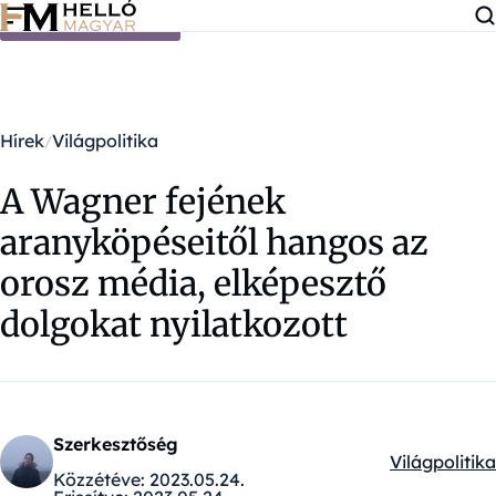
Ugrás a tartalomra
Hírek
Világpolitika
A Wagner fejének
aranyköpéseitől hangos az
orosz média, elképesztő
dolgokat nyilatkozott
Szerkesztőség
Világpolitika
Kategóriák:
Közzétéve:
2023.05.24.