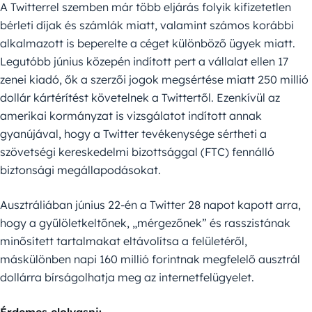
A Twitterrel szemben már több eljárás folyik kifizetetlen
bérleti díjak és számlák miatt, valamint számos korábbi
alkalmazott is beperelte a céget különböző ügyek miatt.
Legutóbb június közepén indított pert a vállalat ellen 17
zenei kiadó, ők a szerzői jogok megsértése miatt 250 millió
dollár kártérítést követelnek a Twittertől. Ezenkívül az
amerikai kormányzat is vizsgálatot indított annak
gyanújával, hogy a Twitter tevékenysége sértheti a
szövetségi kereskedelmi bizottsággal (FTC) fennálló
biztonsági megállapodásokat.
Ausztráliában június 22-én a Twitter 28 napot kapott arra,
hogy a gyűlöletkeltőnek, „mérgezőnek” és rasszistának
minősített tartalmakat eltávolítsa a felületéről,
máskülönben napi 160 millió forintnak megfelelő ausztrál
dollárra bírságolhatja meg az internetfelügyelet.
Érdemes elolvasni: