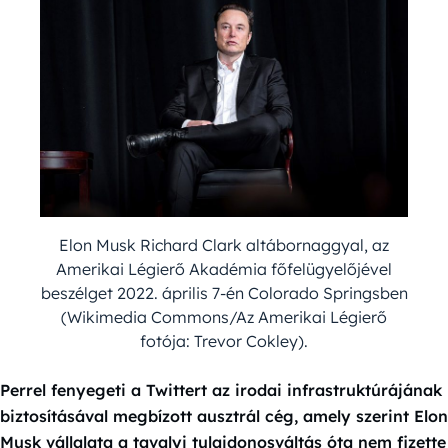
Elon Musk Richard Clark altábornaggyal, az
Amerikai Légierő Akadémia főfelügyelőjével
beszélget 2022. április 7-én Colorado Springsben
(Wikimedia Commons/Az Amerikai Légierő
fotója: Trevor Cokley).
Perrel fenyegeti a Twittert az irodai infrastruktúrájának
biztosításával megbízott ausztrál cég, amely szerint Elon
Musk vállalata a tavalyi tulajdonosváltás óta nem fizette