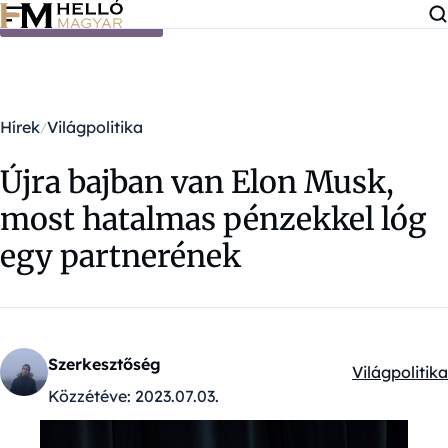
Ugrás a tartalomra
Hírek
Világpolitika
Újra bajban van Elon Musk,
most hatalmas pénzekkel lóg
egy partnerének
Szerkesztőség
Világpolitika
Kategóriák:
Közzétéve:
2023.07.03.