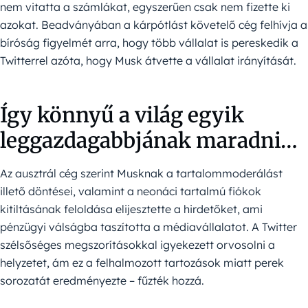
nem vitatta a számlákat, egyszerűen csak nem fizette ki
azokat. Beadványában a kárpótlást követelő cég felhívja a
bíróság figyelmét arra, hogy több vállalat is pereskedik a
Twitterrel azóta, hogy Musk átvette a vállalat irányítását.
Így könnyű a világ egyik
leggazdagabbjának maradni…
Az ausztrál cég szerint Musknak a tartalommoderálást
illető döntései, valamint a neonáci tartalmú fiókok
kitiltásának feloldása elijesztette a hirdetőket, ami
pénzügyi válságba taszította a médiavállalatot. A Twitter
szélsőséges megszorításokkal igyekezett orvosolni a
helyzetet, ám ez a felhalmozott tartozások miatt perek
sorozatát eredményezte – fűzték hozzá.