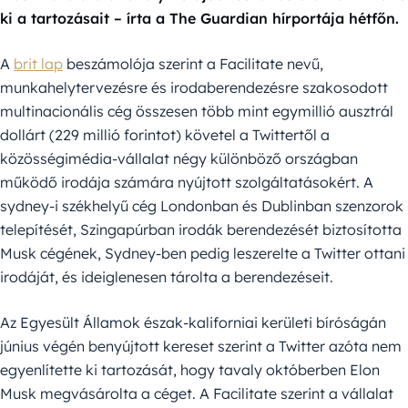
ki a tartozásait – írta a The Guardian hírportája hétfőn.
A
brit lap
beszámolója szerint a Facilitate nevű,
munkahelytervezésre és irodaberendezésre szakosodott
multinacionális cég összesen több mint egymillió ausztrál
dollárt (229 millió forintot) követel a Twittertől a
közösségimédia-vállalat négy különböző országban
működő irodája számára nyújtott szolgáltatásokért. A
sydney-i székhelyű cég Londonban és Dublinban szenzorok
telepítését, Szingapúrban irodák berendezését biztosította
Musk cégének, Sydney-ben pedig leszerelte a Twitter ottani
irodáját, és ideiglenesen tárolta a berendezéseit.
Az Egyesült Államok észak-kaliforniai kerületi bíróságán
június végén benyújtott kereset szerint a Twitter azóta nem
egyenlítette ki tartozását, hogy tavaly októberben Elon
Musk megvásárolta a céget. A Facilitate szerint a vállalat