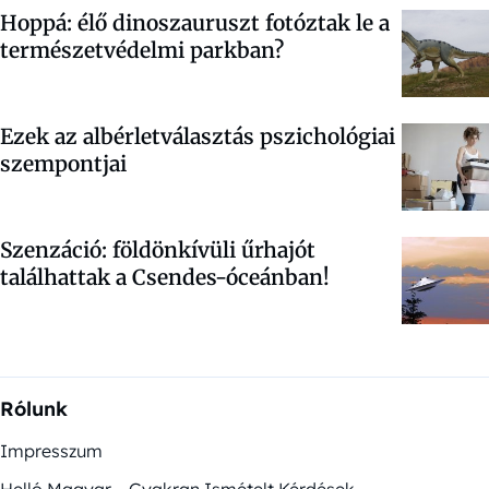
Hoppá: élő dinoszauruszt fotóztak le a
természetvédelmi parkban?
Ezek az albérletválasztás pszichológiai
szempontjai
Szenzáció: földönkívüli űrhajót
találhattak a Csendes-óceánban!
Rólunk
Impresszum
Helló Magyar – Gyakran Ismételt Kérdések