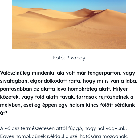
Fotó: Pixabay
Valószínűleg mindenki, aki volt már tengerparton, vagy
sivatagban, elgondolkodott rajta, hogy mi is van a lába,
pontosabban az alatta lévő homokréteg alatt. Milyen
kőzetek, vagy föld alatti tavak, források rejtőzhetnek a
mélyben, esetleg éppen egy halom kincs fölött sétálunk
át?
A válasz természetesen attól függő, hogy hol vagyunk.
Egyes homokdűnék például a szél hatására mozognak,