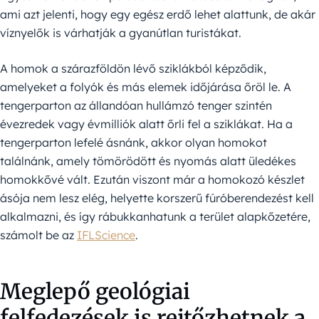
ami azt jelenti, hogy egy egész erdő lehet alattunk, de akár
víznyelők is várhatják a gyanútlan turistákat.
A homok a szárazföldön lévő sziklákból képződik,
amelyeket a folyók és más elemek időjárása őröl le. A
tengerparton az állandóan hullámzó tenger szintén
évezredek vagy évmilliók alatt őrli fel a sziklákat. Ha a
tengerparton lefelé ásnánk, akkor olyan homokot
találnánk, amely tömörödött és nyomás alatt üledékes
homokkővé vált. Ezután viszont már a homokozó készlet
ásója nem lesz elég, helyette korszerű fúróberendezést kell
alkalmazni, és így rábukkanhatunk a terület alapkőzetére,
számolt be az
IFLScience
.
Meglepő geológiai
felfedezések is rejtőzhetnek a