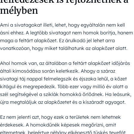
mélyben
Ami a sivatagokat illeti, lehet, hogy egyáltalán nem kell
ásni ehhez. A legtöbb sivatagot nem homok borítja, hanem
maga a feltárt alapkőzet. Ez árulkodó jel lehet arra
vonatkozóan, hogy miket találhatunk az alapkőzet alatt.
Ahol homok van, az általában a feltárt alapkőzet időjárás
általi kimosódása során keletkezik. Ahogy a száraz
sivatagi táj nappal felmelegszik és éjszaka lehűl, a kőzet
kitágul és megrepedezik. Több ezer vagy millió év alatt a
szél segítségével a sziklák homokká őrlődnek. Ha leásunk,
újra megtaláljuk az alapkőzetet és a kiszáradt agyagot.
Ez nem jelenti azt, hogy ezek a területek nem lehetnek
érdekesek. A homokdűnék képesek megőrizni, amit
eltemetnek, beleértve néhány elképesztő tüskés tevefát