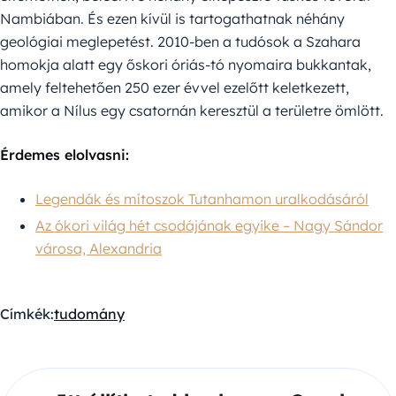
Nambiában. És ezen kívül is tartogathatnak néhány
geológiai meglepetést. 2010-ben a tudósok a Szahara
homokja alatt egy őskori óriás-tó nyomaira bukkantak,
amely feltehetően 250 ezer évvel ezelőtt keletkezett,
amikor a Nílus egy csatornán keresztül a területre ömlött.
Érdemes elolvasni:
Legendák és mítoszok Tutanhamon uralkodásáról
Az ókori világ hét csodájának egyike – Nagy Sándor
városa, Alexandria
Címkék:
tudomány