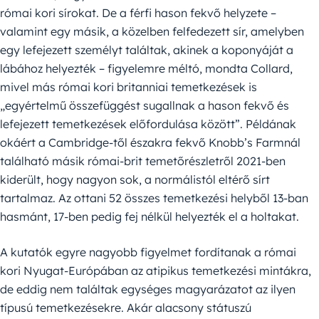
római kori sírokat. De a férfi hason fekvő helyzete –
valamint egy másik, a közelben felfedezett sír, amelyben
egy lefejezett személyt találtak, akinek a koponyáját a
lábához helyezték – figyelemre méltó, mondta Collard,
mivel más római kori britanniai temetkezések is
„egyértelmű összefüggést sugallnak a hason fekvő és
lefejezett temetkezések előfordulása között”. Példának
okáért a Cambridge-től északra fekvő Knobb’s Farmnál
található másik római-brit temetőrészletről 2021-ben
kiderült, hogy nagyon sok, a normálistól eltérő sírt
tartalmaz. Az ottani 52 összes temetkezési helyből 13-ban
hasmánt, 17-ben pedig fej nélkül helyezték el a holtakat.
A kutatók egyre nagyobb figyelmet fordítanak a római
kori Nyugat-Európában az atipikus temetkezési mintákra,
de eddig nem találtak egységes magyarázatot az ilyen
típusú temetkezésekre. Akár alacsony státuszú