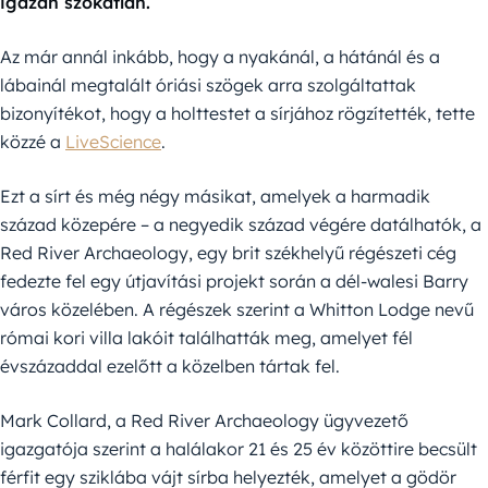
igazán szokatlan.
Az már annál inkább, hogy a nyakánál, a hátánál és a
lábainál megtalált óriási szögek arra szolgáltattak
bizonyítékot, hogy a holttestet a sírjához rögzítették, tette
közzé a
LiveScience
.
Ezt a sírt és még négy másikat, amelyek a harmadik
század közepére – a negyedik század végére datálhatók, a
Red River Archaeology, egy brit székhelyű régészeti cég
fedezte fel egy útjavítási projekt során a dél-walesi Barry
város közelében. A régészek szerint a Whitton Lodge nevű
római kori villa lakóit találhatták meg, amelyet fél
évszázaddal ezelőtt a közelben tártak fel.
Mark Collard, a Red River Archaeology ügyvezető
igazgatója szerint a halálakor 21 és 25 év közöttire becsült
férfit egy sziklába vájt sírba helyezték, amelyet a gödör