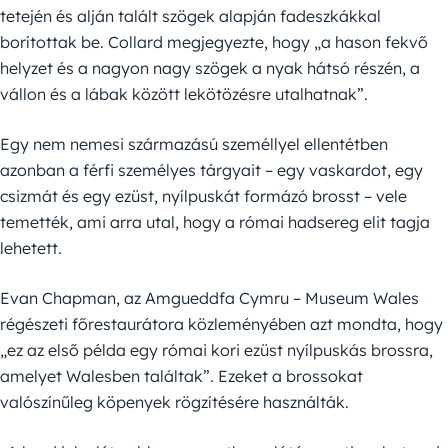
tetején és alján talált szögek alapján fadeszkákkal
borítottak be. Collard megjegyezte, hogy „a hason fekvő
helyzet és a nagyon nagy szögek a nyak hátsó részén, a
vállon és a lábak között lekötözésre utalhatnak”.
Egy nem nemesi származású személlyel ellentétben
azonban a férfi személyes tárgyait – egy vaskardot, egy
csizmát és egy ezüst, nyílpuskát formázó brosst – vele
temették, ami arra utal, hogy a római hadsereg elit tagja
lehetett.
Evan Chapman, az Amgueddfa Cymru – Museum Wales
régészeti főrestaurátora közleményében azt mondta, hogy
„ez az első példa egy római kori ezüst nyílpuskás brossra,
amelyet Walesben találtak”. Ezeket a brossokat
valószínűleg köpenyek rögzítésére használták.