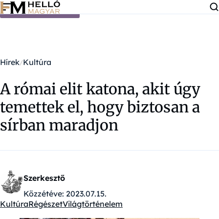
Ugrás a tartalomra
Hírek
Kultúra
A római elit katona, akit úgy
temettek el, hogy biztosan a
sírban maradjon
Szerkesztő
Közzétéve:
2023.07.15.
Kultúra
Régészet
Világtörténelem
Kategóriák: