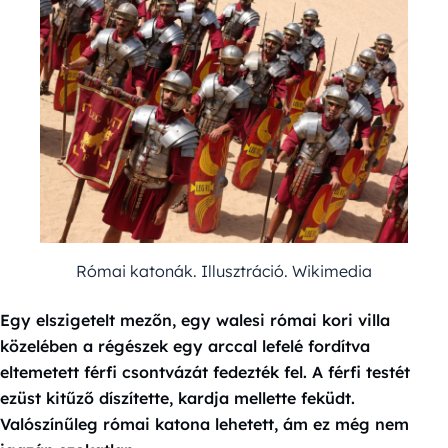
Római katonák. Illusztráció. Wikimedia
Egy elszigetelt mezőn, egy walesi római kori villa
közelében a régészek egy arccal lefelé fordítva
eltemetett férfi csontvázát fedezték fel. A férfi testét
ezüst kitűző díszítette, kardja mellette feküdt.
Valószínűleg római katona lehetett, ám ez még nem