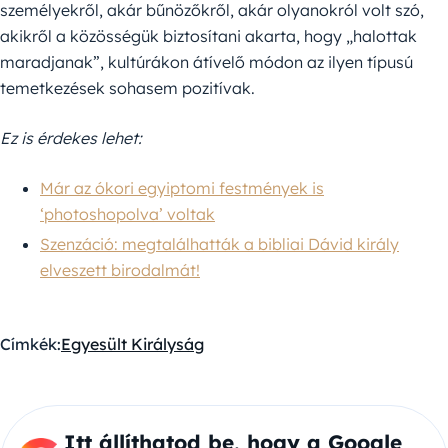
személyekről, akár bűnözőkről, akár olyanokról volt szó,
akikről a közösségük biztosítani akarta, hogy „halottak
maradjanak”, kultúrákon átívelő módon az ilyen típusú
temetkezések sohasem pozitívak.
Ez is érdekes lehet:
Már az ókori egyiptomi festmények is
‘photoshopolva’ voltak
Szenzáció: megtalálhatták a bibliai Dávid király
elveszett birodalmát!
Címkék:
Egyesült Királyság
Itt állíthatod be, hogy a Google