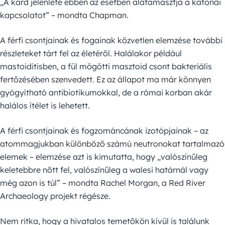
„A kard jelenléte ebben az esetben alátámasztja a katonai
kapcsolatot” – mondta Chapman.
A férfi csontjainak és fogainak közvetlen elemzése további
részleteket tárt fel az életéről. Halálakor például
mastoiditisben, a fül mögötti masztoid csont bakteriális
fertőzésében szenvedett. Ez az állapot ma már könnyen
gyógyítható antibiotikumokkal, de a római korban akár
halálos ítélet is lehetett.
A férfi csontjainak és fogzománcának izotópjainak – az
atommagjukban különböző számú neutronokat tartalmazó
elemek – elemzése azt is kimutatta, hogy „valószínűleg
keletebbre nőtt fel, valószínűleg a walesi határnál vagy
még azon is túl” – mondta Rachel Morgan, a Red River
Archaeology projekt régésze.
Nem ritka, hogy a hivatalos temetőkön kívül is találunk