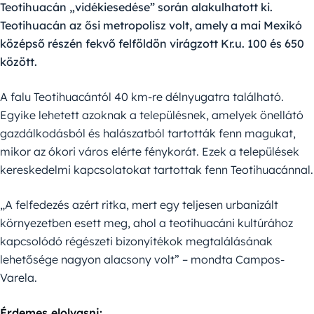
Teotihuacán „vidékiesedése” során alakulhatott ki.
Teotihuacán az ősi metropolisz volt, amely a mai Mexikó
középső részén fekvő felföldön virágzott Kr.u. 100 és 650
között.
A falu Teotihuacántól 40 km-re délnyugatra található.
Egyike lehetett azoknak a településnek, amelyek önellátó
gazdálkodásból és halászatból tartották fenn magukat,
mikor az ókori város elérte fénykorát. Ezek a települések
kereskedelmi kapcsolatokat tartottak fenn Teotihuacánnal.
„A felfedezés azért ritka, mert egy teljesen urbanizált
környezetben esett meg, ahol a teotihuacáni kultúrához
kapcsolódó régészeti bizonyítékok megtalálásának
lehetősége nagyon alacsony volt” – mondta Campos-
Varela.
Érdemes elolvasni: