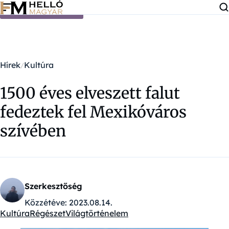
Ugrás a tartalomra
Hírek
Kultúra
1500 éves elveszett falut
fedeztek fel Mexikóváros
szívében
Szerkesztőség
Közzétéve:
2023.08.14.
Kultúra
Régészet
Világtörténelem
Kategóriák: