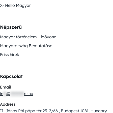
X- Helló Magyar
Népszerű
Magyar történelem – idővonal
Magyarország Bemutatása
Friss hírek
Kapcsolat
Email
in
**
@
*********
ar.hu
Address
II. János Pál pápa tér 23. 2/66., Budapest 1081, Hungary