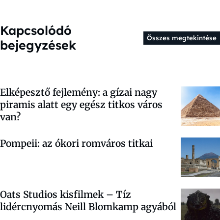
Kapcsolódó
Összes megtekintése
bejegyzések
Elképesztő fejlemény: a gízai nagy
piramis alatt egy egész titkos város
van?
Pompeii: az ókori romváros titkai
Oats Studios kisfilmek – Tíz
lidércnyomás Neill Blomkamp agyából