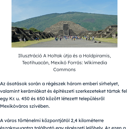
Illusztráció A Holtak útja és a Holdpiramis,
Teotihuacán, Mexikó Forrás: Wikimedia
Commons
Az ásatások során a régészek három emberi sírhelyet,
valamint kerámiákat és építészeti szerkezeteket tártak fel
egy Kr. u. 450 és 650 között létezett településről
Mexikóváros szívében.
A város történelmi központjától 2,4 kilométerre
északnyugatra található egy régészeti lelőhely. Az ezen a