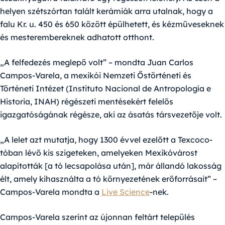
helyen szétszórtan talált kerámiák arra utalnak, hogy a
falu Kr. u. 450 és 650 között épülhetett, és kézműveseknek
és mesterembereknek adhatott otthont.
„A felfedezés meglepő volt” – mondta Juan Carlos
Campos-Varela, a mexikói Nemzeti Őstörténeti és
Történeti Intézet (Instituto Nacional de Antropología e
Historia, INAH) régészeti mentésekért felelős
igazgatóságának régésze, aki az ásatás társvezetője volt.
„A lelet azt mutatja, hogy 1300 évvel ezelőtt a Texcoco-
tóban lévő kis szigeteken, amelyeken Mexikóvárost
alapították [a tó lecsapolása után], már állandó lakosság
élt, amely kihasználta a tó környezetének erőforrásait” –
Campos-Varela mondta a
Live Science
-nek.
Campos-Varela szerint az újonnan feltárt település