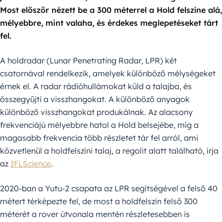
Most először nézett be a 300 méterrel a Hold felszíne alá,
mélyebbre, mint valaha, és érdekes meglepetéseket tárt
fel.
A holdradar (Lunar Penetrating Radar, LPR) két
csatornával rendelkezik, amelyek különböző mélységeket
érnek el. A radar rádióhullámokat küld a talajba, és
összegyűjti a visszhangokat. A különböző anyagok
különböző visszhangokat produkálnak. Az alacsony
frekvenciájú mélyebbre hatol a Hold belsejébe, míg a
magasabb frekvencia több részletet tár fel arról, ami
közvetlenül a holdfelszíni talaj, a regolit alatt található, írja
az
IFLScience
.
2020-ban a Yutu-2 csapata az LPR segítségével a felső 40
métert térképezte fel, de most a holdfelszín felső 300
méterét a rover útvonala mentén részletesebben is