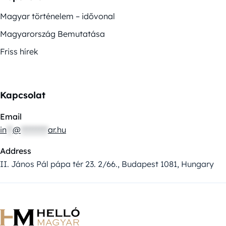
Magyar történelem – idővonal
Magyarország Bemutatása
Friss hírek
Kapcsolat
Email
in
**
@
*********
ar.hu
Address
II. János Pál pápa tér 23. 2/66., Budapest 1081, Hungary