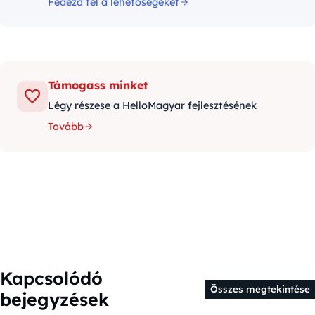
Fedezd fel a lehetőségeket
Támogass minket
Légy részese a HelloMagyar fejlesztésének
Tovább
Kapcsolódó
Összes megtekintése
bejegyzések