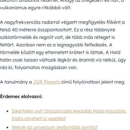
alkotott általános nézettel. Ahogy az öregedett és hűlt, a
vulkanizmus egyre ritkábbá vált.
A nagyfrekvenciás radarral végzett megfigyelés főként a
felső 40 méterre összpontosított. Ez a rész többnyire
sziklatörmelék és regolit volt, de több más réteget is
feltárt. Azonban nem ez a legnagyobb felfedezés. A
törmelék között egy eltemetett krátert is láttak. A Hold
talán csak lassan változik légkör és áramló víz nélkül, úgy
néz ki, folyamatos mozgásban van.
A tanulmány a
JGR Planets
című folyóiratban jelent meg.
Érdemes elolvasni:
Sikertelen volt Oroszország legújabb Hold-missziója,
India átveheti a vezetést
Melyik az univerzum legforróbb pontja?