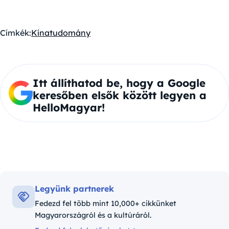
Címkék:
Kína
tudomány
Itt állíthatod be, hogy a Google
keresőben elsők között legyen a
HelloMagyar!
Legyünk partnerek
Fedezd fel több mint 10,000+ cikkünket
Magyarországról és a kultúráról.