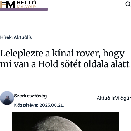
Ugrás a tartalomra
Hírek
Aktuális
Leleplezte a kínai rover, hogy
mi van a Hold sötét oldala alatt
Szerkesztőség
Aktuális
Világűr
Kategóriák:
Közzétéve:
2023.08.21.