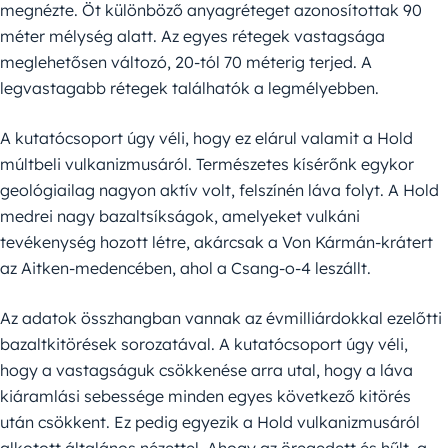
megnézte. Öt különböző anyagréteget azonosítottak 90
méter mélység alatt. Az egyes rétegek vastagsága
meglehetősen változó, 20-tól 70 méterig terjed. A
legvastagabb rétegek találhatók a legmélyebben.
A kutatócsoport úgy véli, hogy ez elárul valamit a Hold
múltbeli vulkanizmusáról. Természetes kísérőnk egykor
geológiailag nagyon aktív volt, felszínén láva folyt. A Hold
medrei nagy bazaltsíkságok, amelyeket vulkáni
tevékenység hozott létre, akárcsak a Von Kármán-krátert
az Aitken-medencében, ahol a Csang-o-4 leszállt.
Az adatok összhangban vannak az évmilliárdokkal ezelőtti
bazaltkitörések sorozatával. A kutatócsoport úgy véli,
hogy a vastagságuk csökkenése arra utal, hogy a láva
kiáramlási sebessége minden egyes következő kitörés
után csökkent. Ez pedig egyezik a Hold vulkanizmusáról